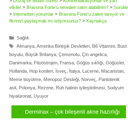
>
Dozaj ve tedavi süresi
>
Kontrendikasyonlar ve yan
etkiler
>
Bravona Forte'u nereden satın alabilirim?
>
Sorular
>
İnternetten yorumlar
>
Bravona Forte'u zaten tanıyor ve
fikrinizi paylaşmak mı istiyorsunuz?
>
Kaynakça
Kategoriler
Sağlık
Etiketler
Almanya
,
Amerika Birleşik Devletleri
,
B6 Vitamini
,
Büst
boyutu
,
Büyük Britanya
,
Çemenotu
,
Çin angelica
,
Danimarka
,
Fitoöstrojen
,
Fransa
,
Göğüs sıklığı
,
Göğüsler
,
Hollanda
,
Hop konileri
,
İsveç
,
İtalya
,
Lucerne
,
Macaristan
,
Meme büyütme
,
Menopoz Desteği
,
Norveç
,
Pantotenik
asit
,
Polonya
,
Rezene
,
Ruh halinin iyileştirilmesi
,
Sodyum
hiyalüronat
,
Uyuyor
Derminax – çok bileşenli akne hazırlığı