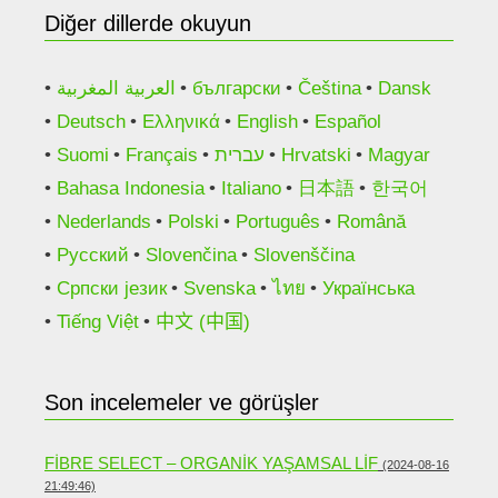
Diğer dillerde okuyun
العربية المغربية
български
Čeština
Dansk
Deutsch
Ελληνικά
English
Español
Suomi
Français
עברית
Hrvatski
Magyar
Bahasa Indonesia
Italiano
日本語
한국어
Nederlands
Polski
Português
Română
Русский
Slovenčina
Slovenščina
Српски језик
Svenska
ไทย
Українська
Tiếng Việt
中文 (中国)
Son incelemeler ve görüşler
FIBRE SELECT – ORGANIK YAŞAMSAL LIF
(2024-08-16
21:49:46)