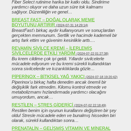
Fiber Select rutinime harika bir katkı oldu. Sindirime
yardımcı oluyor ve daha uzun süre tok kalmamı
sağlıyor. Düzenliliğin ve genel…
BREAST FAST – DOĞAL OLARAK MEME
BOYUTUNU ARTIRIR
(2024-07-31 14:29:14)
BreastFast'ı birkaç aydır kullanıyorum ve sonuçlardan
gerçekten memnunum. Sertlik ve hacimde kademeli bir
artış fark ettim ve güvenim kesinlikle arttı.…
REVAMIN SIVILCE KREMI – ILERLEMIŞ
SIVILCELERDE ETKILI YARDIM
(2024-07-22 01:27:38)
Bu krem ​​cildime çok iyi geldi. Yıllardır sivilcelerle
mücadele ediyorum ve bu kremi sürekli kullandıktan
sonra sivilcelerde ve kızarıklıklarda gözle…
PIPERINOX – BITKISEL YAĞ YAKICI
(2024-07-18 19:20:42)
Piperinox'u birkaç hafta denedim ancak önemli bir
değişiklik fark etmedim. Kilomu kontrol etmede ve
metabolizmamı hızlandırmada yardımcı olacağını
umuyordum, ancak…
RESTILEN – STRES GIDERICI
(2024-07-02 22:18:49)
Restilen benim için oyunun kurallarını değiştiren bir şey
oldu! Stresle mücadele eden ve bunalmış hisseden biri
olarak, sürekli kullandıktan sonra…
PRENATALIN – GELIŞMIŞ VITAMIN VE MINERAL