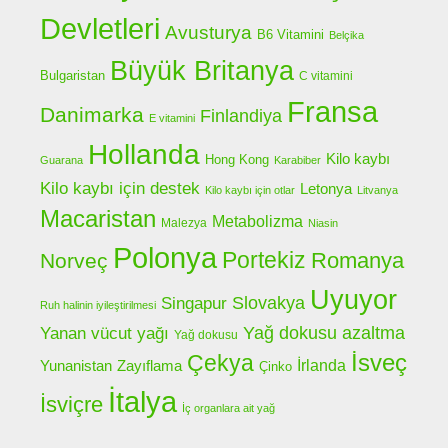
Devletleri
Avusturya
B6 Vitamini
Belçika
Büyük Britanya
Bulgaristan
C vitamini
Fransa
Danimarka
Finlandiya
E vitamini
Hollanda
Kilo kaybı
Hong Kong
Guarana
Karabiber
Kilo kaybı için destek
Letonya
Kilo kaybı için otlar
Litvanya
Macaristan
Metabolizma
Malezya
Niasin
Polonya
Portekiz
Romanya
Norveç
Uyuyor
Slovakya
Singapur
Ruh halinin iyileştirilmesi
Yanan vücut yağı
Yağ dokusu azaltma
Yağ dokusu
Çekya
İsveç
Yunanistan
İrlanda
Zayıflama
Çinko
İtalya
İsviçre
İç organlara ait yağ