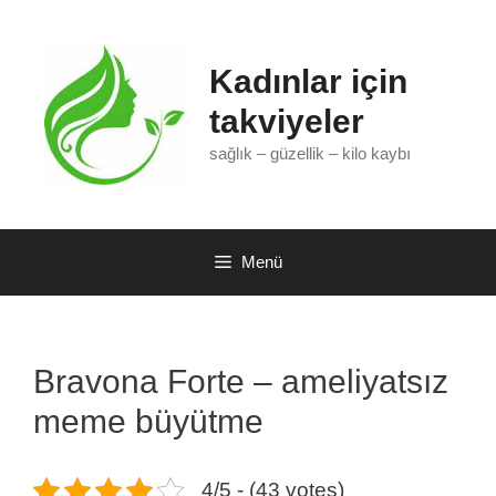
İçeriğe
atla
Kadınlar için
takviyeler
sağlık – güzellik – kilo kaybı
Menü
Bravona Forte – ameliyatsız
meme büyütme
4/5 - (43 votes)