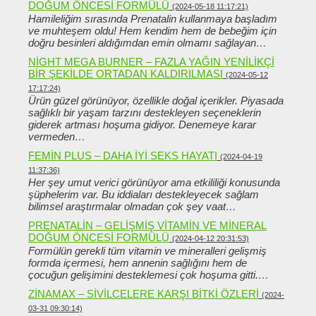
DOĞUM ÖNCESI FORMÜLÜ
(2024-05-18 11:17:21)
Hamileliğim sırasında Prenatalin kullanmaya başladım
ve muhteşem oldu! Hem kendim hem de bebeğim için
doğru besinleri aldığımdan emin olmamı sağlayan…
NIGHT MEGA BURNER – FAZLA YAĞIN YENILIKÇI
BIR ŞEKILDE ORTADAN KALDIRILMASI
(2024-05-12
17:17:24)
Ürün güzel görünüyor, özellikle doğal içerikler. Piyasada
sağlıklı bir yaşam tarzını destekleyen seçeneklerin
giderek artması hoşuma gidiyor. Denemeye karar
vermeden…
FEMIN PLUS – DAHA IYI SEKS HAYATI
(2024-04-19
11:37:36)
Her şey umut verici görünüyor ama etkililiği konusunda
şüphelerim var. Bu iddiaları destekleyecek sağlam
bilimsel araştırmalar olmadan çok şey vaat…
PRENATALIN – GELIŞMIŞ VITAMIN VE MINERAL
DOĞUM ÖNCESI FORMÜLÜ
(2024-04-12 20:31:53)
Formülün gerekli tüm vitamin ve mineralleri gelişmiş
formda içermesi, hem annenin sağlığını hem de
çocuğun gelişimini desteklemesi çok hoşuma gitti.…
ZINAMAX – SIVILCELERE KARŞI BITKI ÖZLERI
(2024-
03-31 09:30:14)