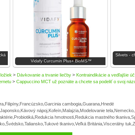
cká
Silvets - 
Vidafy Curcumin Plus+ BioMS™
ložiek
>
Dávkovanie a trvanie liečby
>
Kontraindikácie a vedľajšie úč
ernetu
>
Cappuccino MCT už poznáte a chcete sa podeliť o svoj náz
ra
,
Filipíny
,
Francúzsko
,
Garcinia cambogia
,
Guarana
,
Hnedé
Japonsko
,
Kávový nápoj
,
Kofeín
,
Malajzia
,
Modelovanie tela
,
Nemecko
,
aktérie
,
Probiotiká
,
Redukcia hmotnosti
,
Redukcia mastného tkaniva
,
S
sko
,
Švédsko
,
Taliansko
,
Tukové tkanivo
,
Veľká Británia
,
Viscerálny tuk
,
Z