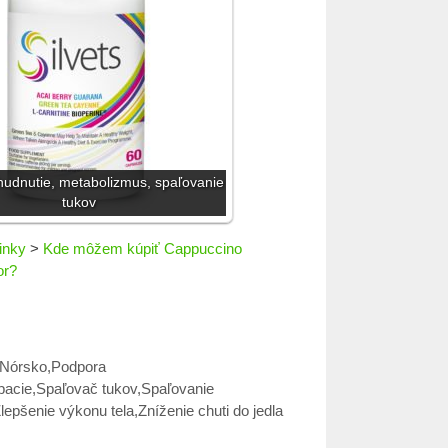
chudnutie, metabolizmus, spaľovanie
tukov
inky
>
Kde môžem kúpiť Cappuccino
or?
Nórsko
,
Podpora
pacie
,
Spaľovač tukov
,
Spaľovanie
lepšenie výkonu tela
,
Zníženie chuti do jedla