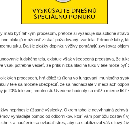
y malo byť ľahkým procesom, pretože si vyžaduje iba solídne stravo
činne blokujú možnosť získať požadovaný tvar tela. Prírodné látky, k
ducemu tuku. Ďalšie zložky doplnku výživy pomáhajú zvyšovať objem s
ungovanie ľudského tela, existuje však všeobecná predstava, že tuk
 Je však potrebné vedieť, že príliš nízka hladina tuku v tele môže by
olických procesoch, hrá dôležitú úlohu vo fungovaní imunitného systé
 tuku v tele sa môžete ubezpečiť, že sa nachádzate v medziach odp
 je 20% telesnej hmotnosti. Uvedené hodnoty sa môžu mierne líšiť v z
živy neprinesie úžasné výsledky. Okrem toho je nevyhnutná zdravá a
émov vyhľadajte pomoc od odborníkov, ktorí vám pomôžu zostaviť vý
chník a naučenie sa ovládať stres, aby sa stabilizoval váš citový živ