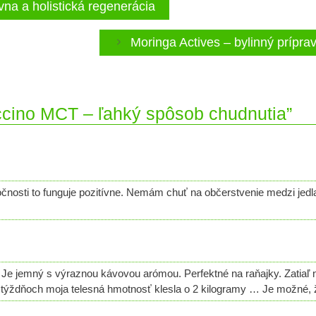
vna a holistická regenerácia
Moringa Actives – bylinný prípr
cino MCT – ľahký spôsob chudnutia”
čnosti to funguje pozitívne. Nemám chuť na občerstvenie medzi jed
. Je jemný s výraznou kávovou arómou. Perfektné na raňajky. Zatiaľ 
h týždňoch moja telesná hmotnosť klesla o 2 kilogramy … Je možné, 