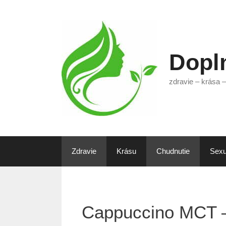
Preskočiť
na
obsah
Dopln
zdravie – krása –
Zdravie
Krásu
Chudnutie
Sexu
Cappuccino MCT –