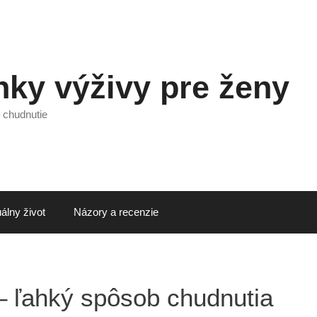
ky výživy pre ženy
 chudnutie
álny život
Názory a recenzie
 ľahký spôsob chudnutia