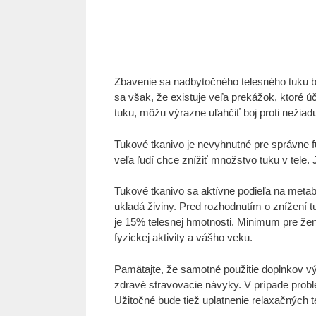
Zbavenie sa nadbytočného telesného tuku b
sa však, že existuje veľa prekážok, ktoré ú
tuku, môžu výrazne uľahčiť boj proti nežia
Tukové tkanivo je nevyhnutné pre správne f
veľa ľudí chce znížiť množstvo tuku v tele.
Tukové tkanivo sa aktívne podieľa na metab
ukladá živiny. Pred rozhodnutím o znížení
je 15% telesnej hmotnosti. Minimum pre ženy
fyzickej aktivity a vášho veku.
Pamätajte, že samotné použitie doplnkov vý
zdravé stravovacie návyky. V prípade probl
Užitočné bude tiež uplatnenie relaxačných te