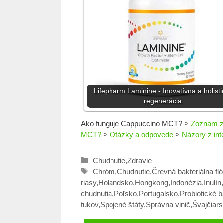
Lifepharm Laminine - Inovatívna a holisti
regenerácia
Ako funguje Cappuccino MCT?
>
Zoznam z
MCT?
>
Otázky a odpovede
>
Názory z int
Kategórie
Chudnutie
,
Zdravie
Značky
Chróm
,
Chudnutie
,
Črevná bakteriálna fló
riasy
,
Holandsko
,
Hongkong
,
Indonézia
,
Inulín
,
chudnutia
,
Poľsko
,
Portugalsko
,
Probiotické b
tukov
,
Spojené štáty
,
Správna vinič
,
Švajčiar