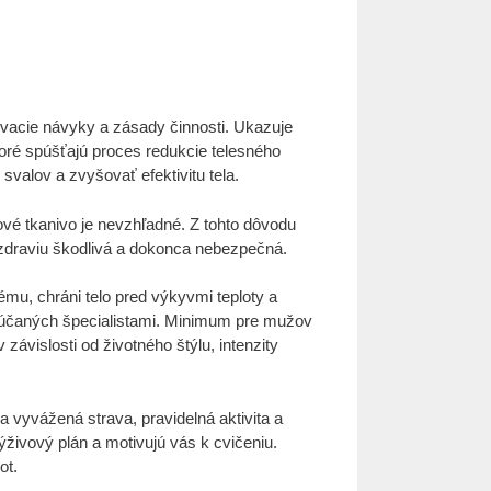
vacie návyky a zásady činnosti. Ukazuje
toré spúšťajú proces redukcie telesného
valov a zvyšovať efektivitu tela.
ové tkanivo je nevzhľadné. Z tohto dôvodu
ť zdraviu škodlivá a dokonca nebezpečná.
mu, chráni telo pred výkyvmi teploty a
orúčaných špecialistami. Minimum pre mužov
ávislosti od životného štýlu, intenzity
 vyvážená strava, pravidelná aktivita a
živový plán a motivujú vás k cvičeniu.
ot.