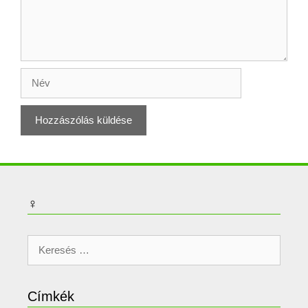
Név
♀
Keresés:
Címkék