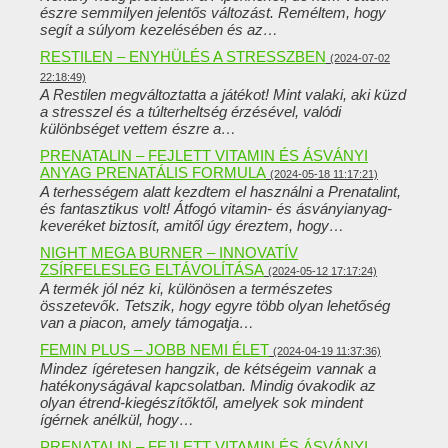
észre semmilyen jelentős változást. Reméltem, hogy
segít a súlyom kezelésében és az…
RESTILEN – ENYHÜLÉS A STRESSZBEN
(2024-07-02
22:18:49)
A Restilen megváltoztatta a játékot! Mint valaki, aki küzd
a stresszel és a túlterheltség érzésével, valódi
különbséget vettem észre a…
PRENATALIN – FEJLETT VITAMIN ÉS ÁSVÁNYI
ANYAG PRENATÁLIS FORMULA
(2024-05-18 11:17:21)
A terhességem alatt kezdtem el használni a Prenatalint,
és fantasztikus volt! Átfogó vitamin- és ásványianyag-
keveréket biztosít, amitől úgy éreztem, hogy…
NIGHT MEGA BURNER – INNOVATÍV
ZSÍRFELESLEG ELTÁVOLÍTÁSA
(2024-05-12 17:17:24)
A termék jól néz ki, különösen a természetes
összetevők. Tetszik, hogy egyre több olyan lehetőség
van a piacon, amely támogatja…
FEMIN PLUS – JOBB NEMI ÉLET
(2024-04-19 11:37:36)
Mindez ígéretesen hangzik, de kétségeim vannak a
hatékonyságával kapcsolatban. Mindig óvakodik az
olyan étrend-kiegészítőktől, amelyek sok mindent
ígérnek anélkül, hogy…
PRENATALIN – FEJLETT VITAMIN ÉS ÁSVÁNYI