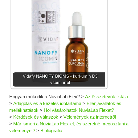
Vidafy NANOFY BIOMS - kurkumin D3
vitaminnal
Hogyan működik a NuviaLab Flex?
>
Az összetevők listája
>
Adagolás és a kezelés időtartama
>
Ellenjavallatok és
mellékhatások
>
Hol vásárolhatok NuviaLab Flexet?
>
Kérdések és válaszok
>
Vélemények az internetről
>
Már ismeri a NuviaLab Flex-et, és szeretné megosztani a
véleményét?
>
Bibliográfia