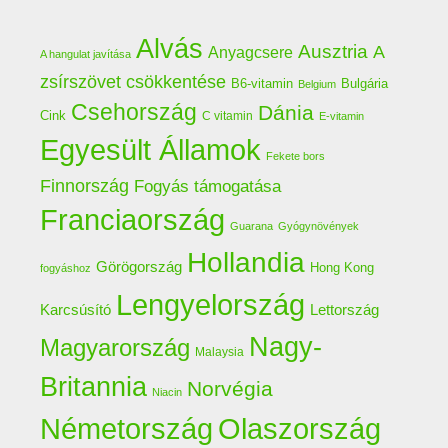
Alvás
Ausztria
A
Anyagcsere
A hangulat javítása
zsírszövet csökkentése
B6-vitamin
Bulgária
Belgium
Csehország
Dánia
Cink
C vitamin
E-vitamin
Egyesült Államok
Fekete bors
Finnország
Fogyás támogatása
Franciaország
Guarana
Gyógynövények
Hollandia
Görögország
Hong Kong
fogyáshoz
Lengyelország
Lettország
Karcsúsító
Nagy-
Magyarország
Malaysia
Britannia
Norvégia
Niacin
Németország
Olaszország