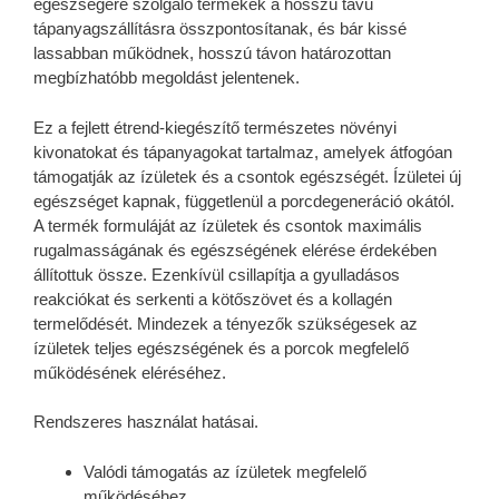
egészségére szolgáló termékek a hosszú távú
tápanyagszállításra összpontosítanak, és bár kissé
lassabban működnek, hosszú távon határozottan
megbízhatóbb megoldást jelentenek.
Ez a fejlett étrend-kiegészítő természetes növényi
kivonatokat és tápanyagokat tartalmaz, amelyek átfogóan
támogatják az ízületek és a csontok egészségét. Ízületei új
egészséget kapnak, függetlenül a porcdegeneráció okától.
A termék formuláját az ízületek és csontok maximális
rugalmasságának és egészségének elérése érdekében
állítottuk össze. Ezenkívül csillapítja a gyulladásos
reakciókat és serkenti a kötőszövet és a kollagén
termelődését. Mindezek a tényezők szükségesek az
ízületek teljes egészségének és a porcok megfelelő
működésének eléréséhez.
Rendszeres használat hatásai.
Valódi támogatás az ízületek megfelelő
működéséhez.