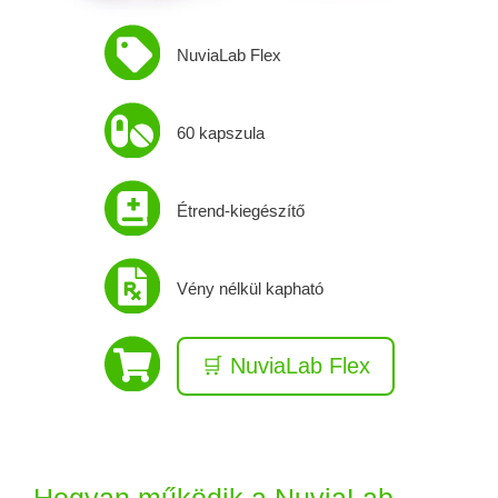
NuviaLab Flex
60 kapszula
Étrend-kiegészítő
Vény nélkül kapható
🛒 NuviaLab Flex
Hogyan működik a NuviaLab