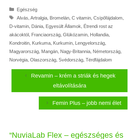
Kategória
Egészség
Címkék
Alvás
,
Artralgia
,
Bromelán
,
C vitamin
,
Csípőfájdalom
,
D-vitamin
,
Dánia
,
Egyesült Államok
,
Étrendi rost az
akácoktól
,
Franciaország
,
Glükózamin
,
Hollandia
,
Kondroitin
,
Kurkuma
,
Kurkumin
,
Lengyelország
,
Magyarország
,
Mangán
,
Nagy-Britannia
,
Németország
,
Norvégia
,
Olaszország
,
Svédország
,
Térdfájdalom
Revamin – krém a striák és hegek
eltávolítására
Femin Plus – jobb nemi élet
“NuviaLab Flex – egészséges és