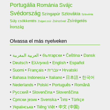
Portugália
Románia
Svájc
Svédország
Szlovákia
Szingapúr
Szlovénia
Zsírégetés
Súly csökkentés
Zsírszövet
Zsigeri zsír
Írország
Olvassa el más nyelveken
العربية المغربية
български
Čeština
Dansk
Deutsch
Ελληνικά
English
Español
Suomi
Français
עברית
Hrvatski
Bahasa Indonesia
Italiano
日本語
한국어
Nederlands
Polski
Português
Română
Русский
Slovenčina
Slovenščina
Српски језик
Svenska
ไทย
Türkçe
Українська
Tiếng Việt
中文 (中国)