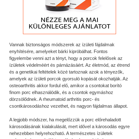
Vannak biztonságos módszerek az ízületi fájdalmak
enyhítésére, amelyeket bárki kipróbálhat. Fontos
figyelembe venni azt a tényt, hogy a porcok felelősek az
ízületek védelméért és párnázásáért. Az életmód, az étrend
és a genetikai feltételek közé tartoznak azok a tényezők,
amelyek az ízületi porcok gyorsuló kopását okozhatják. Az
osteoarthritis akkor fordul elő, amikor a csontokat borító
finom porc elhasználódik, és a csontok egymáshoz
dörzsölődnek. A rheumatoid arthritis porc- és
csontkárosodáshoz vezethet, és nagyon fájdalmas állapot.
A legjobb módszer, ha megelőzzük a porc előrehaladott
károsodásának kialakulását, mert idővel a károsodás egyre
nehezebben helyrehozható. A természetes ízületek