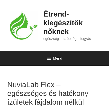
Kilépés
a
Étrend-
tartalomba
kiegészítők
nőknek
egészség – szépség – fogyás
Menü
NuviaLab Flex –
egészséges és hatékony
ízületek fájdalom nélkül