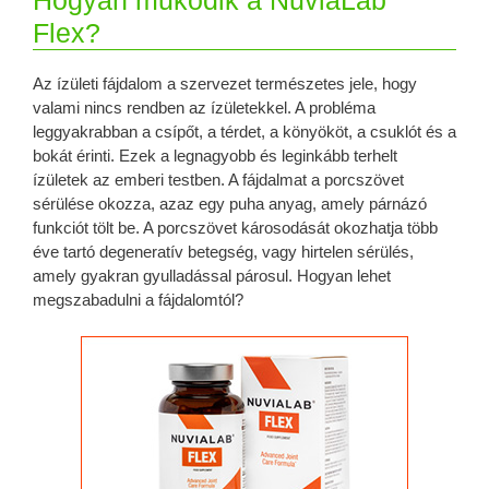
Flex?
Az ízületi fájdalom a szervezet természetes jele, hogy
valami nincs rendben az ízületekkel. A probléma
leggyakrabban a csípőt, a térdet, a könyököt, a csuklót és a
bokát érinti. Ezek a legnagyobb és leginkább terhelt
ízületek az emberi testben. A fájdalmat a porcszövet
sérülése okozza, azaz egy puha anyag, amely párnázó
funkciót tölt be. A porcszövet károsodását okozhatja több
éve tartó degeneratív betegség, vagy hirtelen sérülés,
amely gyakran gyulladással párosul. Hogyan lehet
megszabadulni a fájdalomtól?