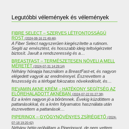
Legutóbbi vélemények és vélemények
FIBRE SELECT – SZERVES LÉTFONTOSSÁGÚ
ROST
(2024-08-16 21:49:46)
A Fiber Select nagyszerűen kiegészítette a rutinom.
Segíti az emésztést, és hosszabb ideig teltségérzetet
biztosít. Javult a rendszeresség és a…
BREASTFAST – TERMÉSZETESEN NÖVELI A MELL
MÉRETÉT
(2024-07-31 14:29:14)
Néhány hónapja használom a BreastFast-et, és nagyon
elégedett vagyok az eredménnyel. Észrevettem a
feszesség és a térfogat fokozatos növekedését, és…
REVAMIN AKNE KRÉM – HATÉKONY SEGÍTSÉG AZ
ELŐREHALADOTT AKNÉBAN
(2024-07-22 01:27:38)
Ez a krém nagyon jó a bőrömnek. Évekig küzdöttem a
pattanásokkal, és a krém folyamatos használata után
észrevettem a pattanások…
PIPERINOX – GYÓGYNÖVÉNYES ZSÍRÉGETŐ
(2024-
07-18 19:20:42)
Néhány hétig próbáltam a Piperinoxot, de nem vettem