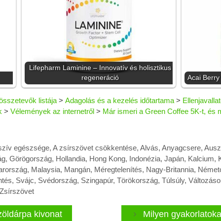
Lifepharm Laminine – Innovatív és holisztikus
regeneráció
Acai Berry
összetevők listája
>
Adagolás és a kezelés időtartama
>
Ellenjavall
k
>
Vélemények az internetről
>
Már ismeri a Green Coffee 5K-t, és
szív egészsége
,
A zsírszövet csökkentése
,
Alvás
,
Anyagcsere
,
Auszt
ág
,
Görögország
,
Hollandia
,
Hong Kong
,
Indonézia
,
Japán
,
Kalcium
,
rország
,
Malaysia
,
Mangán
,
Méregtelenítés
,
Nagy-Britannia
,
Német
ntés
,
Svájc
,
Svédország
,
Szingapúr
,
Törökország
,
Túlsúly
,
Változáso
Zsírszövet
zöldárpa kivonat
Milyen gyakorlatoka