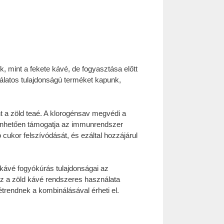
, mint a fekete kávé, de fogyasztása előtt
dálatos tulajdonságú terméket kapunk,
 a zöld teaé. A klorogénsav megvédi a
zönhetően támogatja az immunrendszer
ukor felszívódását, és ezáltal hozzájárul
 kávé fogyókúrás tulajdonságai az
z a zöld kávé rendszeres használata
trendnek a kombinálásával érheti el.