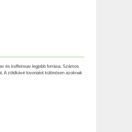
av és koffeinsav legjobb forrása. Számos
sát. A zöldkávé kivonatot különösen azoknak