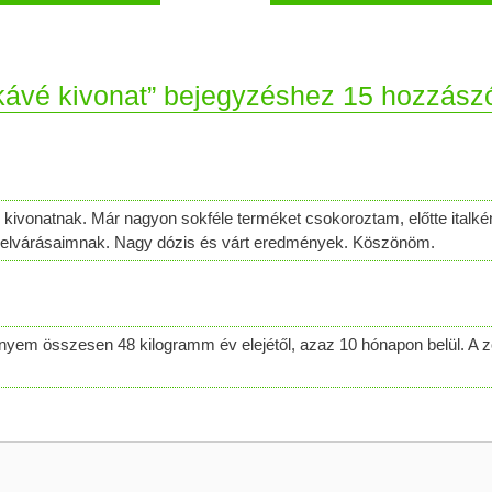
kávé kivonat” bejegyzéshez 15 hozzász
kivonatnak. Már nagyon sokféle terméket csokoroztam, előtte italké
z elvárásaimnak. Nagy dózis és várt eredmények. Köszönöm.
yem összesen 48 kilogramm év elejétől, azaz 10 hónapon belül. A z