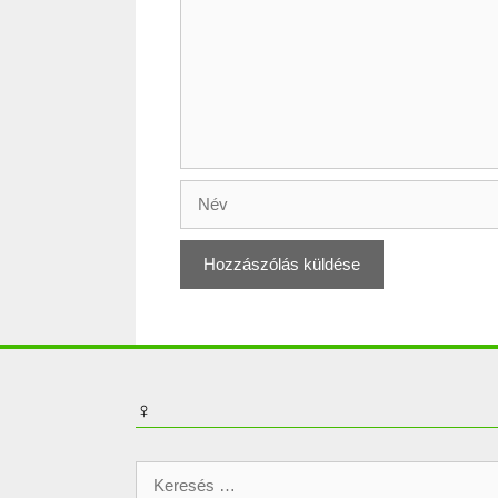
Név
♀
Keresés: