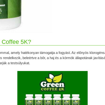
 Coffee 5K?
lommal, amely hatékonyan támogatja a fogyást. Az előnyös klorogéns
s rendelkezik, beleértve a bőr, a haj és a körmök állapotának javítá
rják a testsúlyukat.