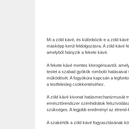
Mi a zöld kávé, és különbözik-e a zöld kávé
másképp kerül feldolgozásra. A zöld kávé fe
amelyből hiányzik a fekete kávé.
A fekete kávé mentes klorogénsavtól, amel
testet a szabad gyökök romboló hatásaival
működését. A fogyókúra kapcsán a legfontos
a testfelesleg csökkentéséhez.
A zöld kávé kivonat hatásmechanizmusát még 
emésztőrendszer szénhidrátok felszívódásá
szükséges. A legjobb eredményt az étrend-k
A szakértők a zöld kávé fogyasztásának köve