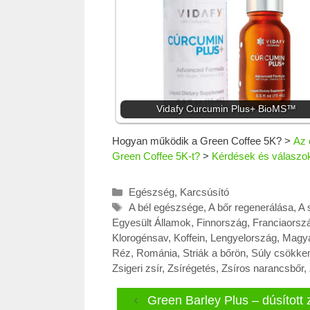
Vidafy Curcumin Plus+ BioMS™
Hogyan működik a Green Coffee 5K?
>
Az 
Green Coffee 5K-t?
>
Kérdések és válaszo
Kategória
Egészség
,
Karcsúsító
Címkék
A bél egészsége
,
A bőr regenerálása
,
A 
Egyesült Államok
,
Finnország
,
Franciaorsz
Klorogénsav
,
Koffein
,
Lengyelország
,
Magya
Réz
,
Románia
,
Striák a bőrön
,
Súly csökke
Zsigeri zsír
,
Zsírégetés
,
Zsíros narancsbőr
,
Green Barley Plus – dúsított 