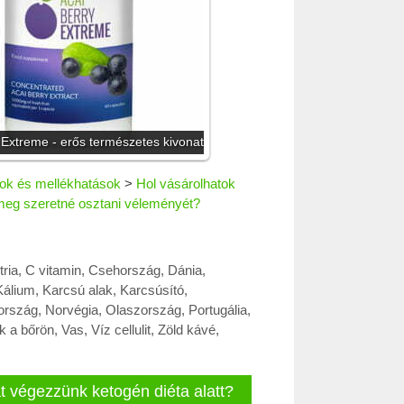
 Extreme - erős természetes kivonat
atok és mellékhatások
>
Hol vásárolhatok
 meg szeretné osztani véleményét?
ria
,
C vitamin
,
Csehország
,
Dánia
,
Kálium
,
Karcsú alak
,
Karcsúsító
,
ország
,
Norvégia
,
Olaszország
,
Portugália
,
k a bőrön
,
Vas
,
Víz cellulit
,
Zöld kávé
,
t végezzünk ketogén diéta alatt?