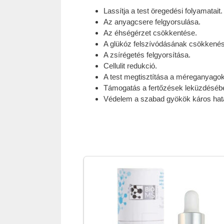
Lassítja a test öregedési folyamatait.
Az anyagcsere felgyorsulása.
Az éhségérzet csökkentése.
A glükóz felszívódásának csökkenés
A zsírégetés felgyorsítása.
Cellulit redukció.
A test megtisztítása a méreganyagok
Támogatás a fertőzések leküzdéséb
Védelem a szabad gyökök káros hat