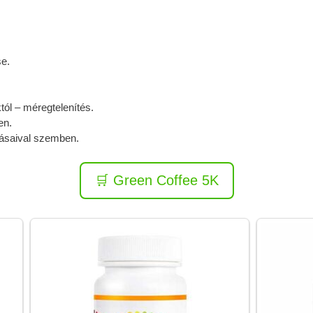
e.
tól – méregtelenítés.
en.
ásaival szemben.
🛒 Green Coffee 5K