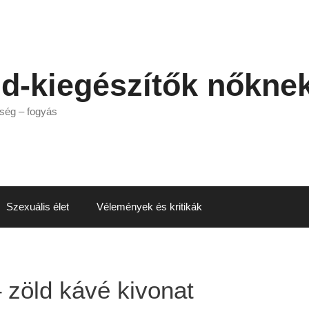
nd-kiegészítők nőkne
ség – fogyás
Szexuális élet
Vélemények és kritikák
 zöld kávé kivonat