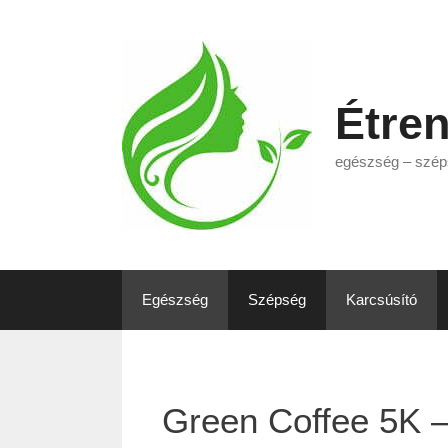
Kilépés
a
tartalomba
Étre
egészség – szép
Egészség
Szépség
Karcsúsító
Green Coffee 5K –