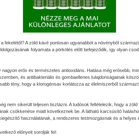
 a feketétől? A zöld kávé pontosan ugyanabból a növényből származik
ldolgozásának folyamata a pörkölés előtt befejeződik, így olyan cso
y nagyon erős és természetes antioxidáns. Hatása még erősebb, mint
 szemben, és antibakteriális és gombaellenes tulajdonságainak kös
abb tény, hogy a klorogénsav korlátozza az élelmiszerből származó c
nem sikerült teljesen tisztázni. A tudósok feltételezik, hogy a zöld
nak csökkenése miatt következnek be. A látható karcsúsító hatásho
iegészítő használatának, a rendszeres testmozgásnak és a helyes é
tkező előnyeit sorolják fel: