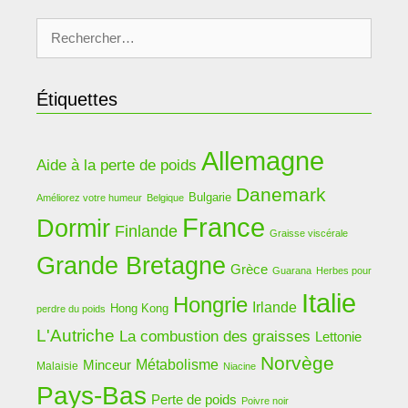
Rechercher :
Étiquettes
Allemagne
Aide à la perte de poids
Danemark
Bulgarie
Améliorez votre humeur
Belgique
France
Dormir
Finlande
Graisse viscérale
Grande Bretagne
Grèce
Guarana
Herbes pour
Italie
Hongrie
Irlande
Hong Kong
perdre du poids
L'Autriche
La combustion des graisses
Lettonie
Norvège
Métabolisme
Minceur
Malaisie
Niacine
Pays-Bas
Perte de poids
Poivre noir