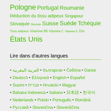
Pologne
Portugal
Roumanie
Réduction du tissu adipeux
Singapour
Suède
Tchéquie
Suisse
Slovaquie
Slovénie
Vitamine B6
Zinc
Tissu adipeux
Vitamine C
Vitamine E
États Unis
Lire dans d’autres langues
العربية المغربية
български
Čeština
Dansk
Deutsch
Ελληνικά
English
Español
Suomi
עברית
Hrvatski
Magyar
Bahasa Indonesia
Italiano
日本語
한국어
Nederlands
Polski
Português
Română
Русский
Slovenčina
Slovenščina