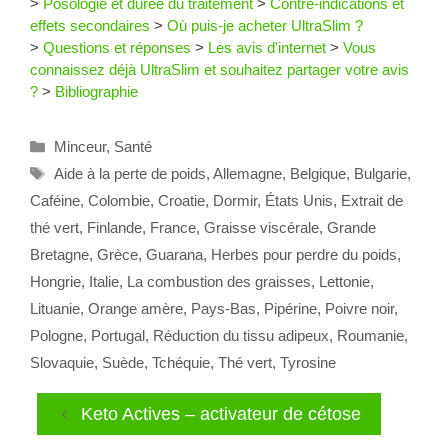
>
Posologie et durée du traitement
>
Contre-indications et
effets secondaires
>
Où puis-je acheter UltraSlim ?
>
Questions et réponses
>
Les avis d'internet
>
Vous
connaissez déjà UltraSlim et souhaitez partager votre avis
?
>
Bibliographie
Catégories
Minceur
,
Santé
Étiquettes
Aide à la perte de poids
,
Allemagne
,
Belgique
,
Bulgarie
,
Caféine
,
Colombie
,
Croatie
,
Dormir
,
États Unis
,
Extrait de
thé vert
,
Finlande
,
France
,
Graisse viscérale
,
Grande
Bretagne
,
Grèce
,
Guarana
,
Herbes pour perdre du poids
,
Hongrie
,
Italie
,
La combustion des graisses
,
Lettonie
,
Lituanie
,
Orange amère
,
Pays-Bas
,
Pipérine
,
Poivre noir
,
Pologne
,
Portugal
,
Réduction du tissu adipeux
,
Roumanie
,
Slovaquie
,
Suède
,
Tchéquie
,
Thé vert
,
Tyrosine
Keto Actives – activateur de cétose