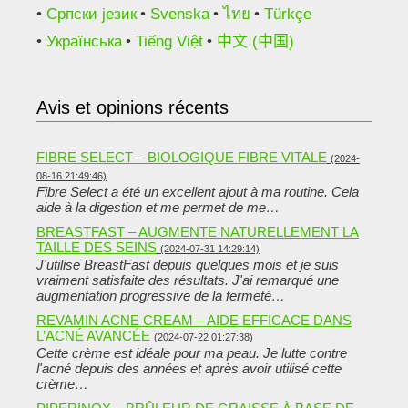
Српски језик
Svenska
ไทย
Türkçe
Українська
Tiếng Việt
中文 (中国)
Avis et opinions récents
FIBRE SELECT – BIOLOGIQUE FIBRE VITALE
(2024-
08-16 21:49:46)
Fibre Select a été un excellent ajout à ma routine. Cela
aide à la digestion et me permet de me…
BREASTFAST – AUGMENTE NATURELLEMENT LA
TAILLE DES SEINS
(2024-07-31 14:29:14)
J'utilise BreastFast depuis quelques mois et je suis
vraiment satisfaite des résultats. J'ai remarqué une
augmentation progressive de la fermeté…
REVAMIN ACNE CREAM – AIDE EFFICACE DANS
L’ACNÉ AVANCÉE
(2024-07-22 01:27:38)
Cette crème est idéale pour ma peau. Je lutte contre
l'acné depuis des années et après avoir utilisé cette
crème…