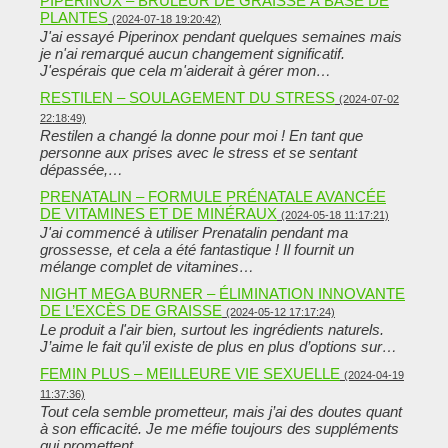
PIPERINOX – BRÛLEUR DE GRAISSE À BASE DE
PLANTES
(2024-07-18 19:20:42)
J'ai essayé Piperinox pendant quelques semaines mais
je n'ai remarqué aucun changement significatif.
J'espérais que cela m'aiderait à gérer mon…
RESTILEN – SOULAGEMENT DU STRESS
(2024-07-02
22:18:49)
Restilen a changé la donne pour moi ! En tant que
personne aux prises avec le stress et se sentant
dépassée,…
PRENATALIN – FORMULE PRÉNATALE AVANCÉE
DE VITAMINES ET DE MINÉRAUX
(2024-05-18 11:17:21)
J'ai commencé à utiliser Prenatalin pendant ma
grossesse, et cela a été fantastique ! Il fournit un
mélange complet de vitamines…
NIGHT MEGA BURNER – ÉLIMINATION INNOVANTE
DE L’EXCÈS DE GRAISSE
(2024-05-12 17:17:24)
Le produit a l'air bien, surtout les ingrédients naturels.
J’aime le fait qu’il existe de plus en plus d’options sur…
FEMIN PLUS – MEILLEURE VIE SEXUELLE
(2024-04-19
11:37:36)
Tout cela semble prometteur, mais j’ai des doutes quant
à son efficacité. Je me méfie toujours des suppléments
qui promettent…