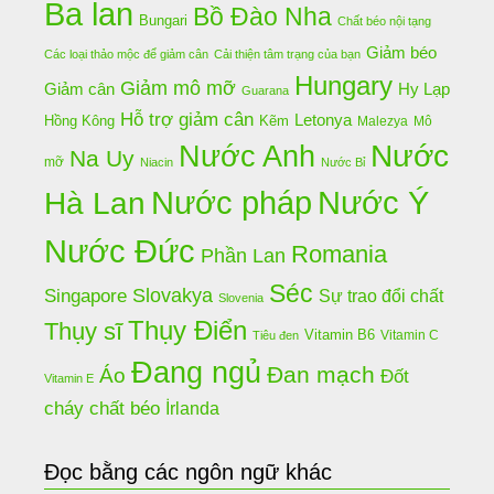
Ba lan
Bồ Đào Nha
Bungari
Chất béo nội tạng
Giảm béo
Các loại thảo mộc để giảm cân
Cải thiện tâm trạng của bạn
Hungary
Giảm mô mỡ
Hy Lạp
Giảm cân
Guarana
Hỗ trợ giảm cân
Letonya
Hồng Kông
Kẽm
Malezya
Mô
Nước Anh
Nước
Na Uy
mỡ
Niacin
Nước Bỉ
Nước pháp
Nước Ý
Hà Lan
Nước Đức
Romania
Phần Lan
Séc
Slovakya
Singapore
Sự trao đổi chất
Slovenia
Thụy Điển
Thụy sĩ
Vitamin B6
Vitamin C
Tiêu đen
Đang ngủ
Đan mạch
Áo
Đốt
Vitamin E
cháy chất béo
İrlanda
Đọc bằng các ngôn ngữ khác