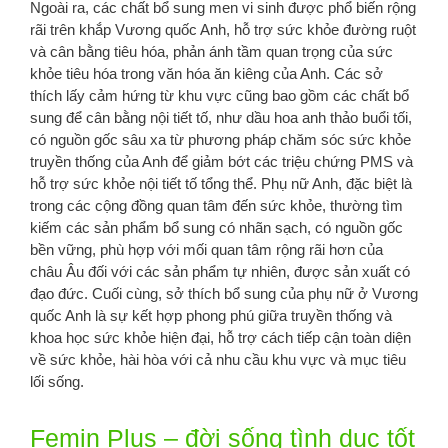
Ngoài ra, các chất bổ sung men vi sinh được phổ biến rộng
rãi trên khắp Vương quốc Anh, hỗ trợ sức khỏe đường ruột
và cân bằng tiêu hóa, phản ánh tầm quan trọng của sức
khỏe tiêu hóa trong văn hóa ăn kiêng của Anh. Các sở
thích lấy cảm hứng từ khu vực cũng bao gồm các chất bổ
sung để cân bằng nội tiết tố, như dầu hoa anh thảo buổi tối,
có nguồn gốc sâu xa từ phương pháp chăm sóc sức khỏe
truyền thống của Anh để giảm bớt các triệu chứng PMS và
hỗ trợ sức khỏe nội tiết tố tổng thể. Phụ nữ Anh, đặc biệt là
trong các cộng đồng quan tâm đến sức khỏe, thường tìm
kiếm các sản phẩm bổ sung có nhãn sạch, có nguồn gốc
bền vững, phù hợp với mối quan tâm rộng rãi hơn của
châu Âu đối với các sản phẩm tự nhiên, được sản xuất có
đạo đức. Cuối cùng, sở thích bổ sung của phụ nữ ở Vương
quốc Anh là sự kết hợp phong phú giữa truyền thống và
khoa học sức khỏe hiện đại, hỗ trợ cách tiếp cận toàn diện
về sức khỏe, hài hòa với cả nhu cầu khu vực và mục tiêu
lối sống.
Femin Plus – đời sống tình dục tốt