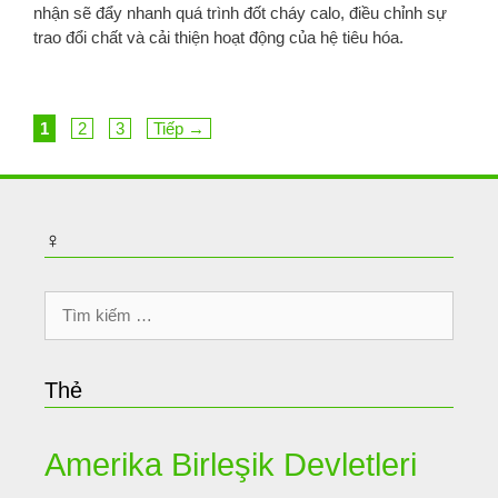
nhận sẽ đẩy nhanh quá trình đốt cháy calo, điều chỉnh sự
trao đổi chất và cải thiện hoạt động của hệ tiêu hóa.
Trang
Trang
Trang
1
2
3
Tiếp
→
♀
Tìm
kiếm
cho:
Thẻ
Amerika Birleşik Devletleri