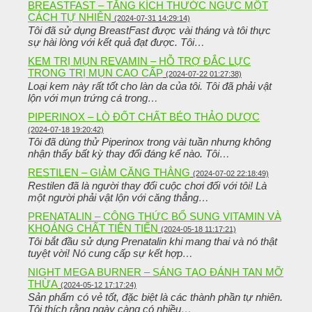
BREASTFAST – TĂNG KÍCH THƯỚC NGỰC MỘT
CÁCH TỰ NHIÊN
(2024-07-31 14:29:14)
Tôi đã sử dụng BreastFast được vài tháng và tôi thực
sự hài lòng với kết quả đạt được. Tôi…
KEM TRỊ MỤN REVAMIN – HỖ TRỢ ĐẮC LỰC
TRONG TRỊ MỤN CAO CẤP
(2024-07-22 01:27:38)
Loại kem này rất tốt cho làn da của tôi. Tôi đã phải vật
lộn với mụn trứng cá trong…
PIPERINOX – LÒ ĐỐT CHẤT BÉO THẢO DƯỢC
(2024-07-18 19:20:42)
Tôi đã dùng thử Piperinox trong vài tuần nhưng không
nhận thấy bất kỳ thay đổi đáng kể nào. Tôi…
RESTILEN – GIẢM CĂNG THẲNG
(2024-07-02 22:18:49)
Restilen đã là người thay đổi cuộc chơi đối với tôi! Là
một người phải vật lộn với căng thẳng…
PRENATALIN – CÔNG THỨC BỔ SUNG VITAMIN VÀ
KHOÁNG CHẤT TIÊN TIẾN
(2024-05-18 11:17:21)
Tôi bắt đầu sử dụng Prenatalin khi mang thai và nó thật
tuyệt vời! Nó cung cấp sự kết hợp…
NIGHT MEGA BURNER – SÁNG TẠO ĐÁNH TAN MỠ
THỪA
(2024-05-12 17:17:24)
Sản phẩm có vẻ tốt, đặc biệt là các thành phần tự nhiên.
Tôi thích rằng ngày càng có nhiều…