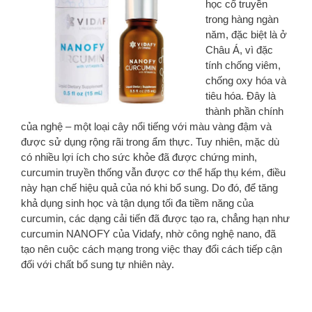
học cổ truyền
trong hàng ngàn
năm, đặc biệt là ở
Châu Á, vì đặc
tính chống viêm,
chống oxy hóa và
tiêu hóa. Đây là
thành phần chính
của nghệ – một loại cây nổi tiếng với màu vàng đậm và
được sử dụng rộng rãi trong ẩm thực. Tuy nhiên, mặc dù
có nhiều lợi ích cho sức khỏe đã được chứng minh,
curcumin truyền thống vẫn được cơ thể hấp thụ kém, điều
này hạn chế hiệu quả của nó khi bổ sung. Do đó, để tăng
khả dụng sinh học và tận dụng tối đa tiềm năng của
curcumin, các dạng cải tiến đã được tạo ra, chẳng hạn như
curcumin NANOFY của Vidafy, nhờ công nghệ nano, đã
tạo nên cuộc cách mạng trong việc thay đổi cách tiếp cận
đối với chất bổ sung tự nhiên này.