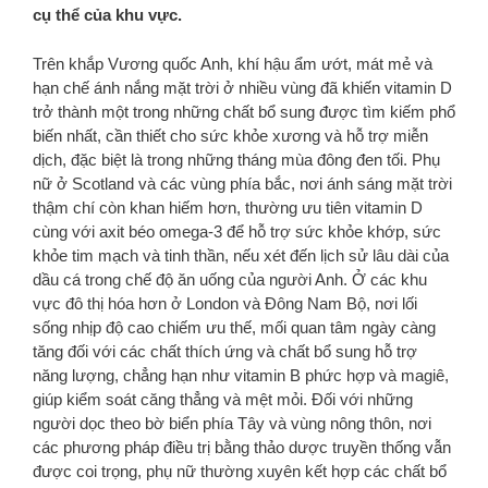
cụ thể của khu vực.
Trên khắp Vương quốc Anh, khí hậu ẩm ướt, mát mẻ và
hạn chế ánh nắng mặt trời ở nhiều vùng đã khiến vitamin D
trở thành một trong những chất bổ sung được tìm kiếm phổ
biến nhất, cần thiết cho sức khỏe xương và hỗ trợ miễn
dịch, đặc biệt là trong những tháng mùa đông đen tối. Phụ
nữ ở Scotland và các vùng phía bắc, nơi ánh sáng mặt trời
thậm chí còn khan hiếm hơn, thường ưu tiên vitamin D
cùng với axit béo omega-3 để hỗ trợ sức khỏe khớp, sức
khỏe tim mạch và tinh thần, nếu xét đến lịch sử lâu dài của
dầu cá trong chế độ ăn uống của người Anh. Ở các khu
vực đô thị hóa hơn ở London và Đông Nam Bộ, nơi lối
sống nhịp độ cao chiếm ưu thế, mối quan tâm ngày càng
tăng đối với các chất thích ứng và chất bổ sung hỗ trợ
năng lượng, chẳng hạn như vitamin B phức hợp và magiê,
giúp kiểm soát căng thẳng và mệt mỏi. Đối với những
người dọc theo bờ biển phía Tây và vùng nông thôn, nơi
các phương pháp điều trị bằng thảo dược truyền thống vẫn
được coi trọng, phụ nữ thường xuyên kết hợp các chất bổ