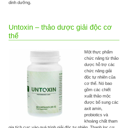
dinh dưỡng.
Untoxin – thảo dược giải độc cơ
thể
Một thực phẩm
chức năng từ thảo
dược hỗ trợ các
chức năng giải
độc tự nhiên của
cơ thể. Nó bao
gồm các chiết
xuất thảo mộc
được bổ sung các
axit amin,
probiotics và
khoáng chất tham
gia tích cực vào quá trình giải độc tự nhiên. Thanh lọc cơ