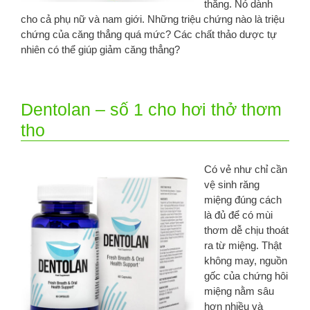
thẳng. Nó dành
cho cả phụ nữ và nam giới. Những triệu chứng nào là triệu
chứng của căng thẳng quá mức? Các chất thảo dược tự
nhiên có thể giúp giảm căng thẳng?
Dentolan – số 1 cho hơi thở thơm
tho
Có vẻ như chỉ cần
vệ sinh răng
miệng đúng cách
là đủ để có mùi
thơm dễ chịu thoát
ra từ miệng. Thật
không may, nguồn
gốc của chứng hôi
miệng nằm sâu
hơn nhiều và