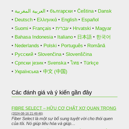
العربية المغربية
български
Čeština
Dansk
Deutsch
Ελληνικά
English
Español
Suomi
Français
עברית
Hrvatski
Magyar
Bahasa Indonesia
Italiano
日本語
한국어
Nederlands
Polski
Português
Română
Русский
Slovenčina
Slovenščina
Српски језик
Svenska
ไทย
Türkçe
Українська
中文 (中国)
Các đánh giá và ý kiến gần đây
FIBRE SELECT – HỮU CƠ CHẤT XƠ QUAN TRỌNG
(2024-08-16 21:49:46)
Fiber Select là một sự bổ sung tuyệt vời cho thói quen
của tôi. Nó giúp tiêu hóa và giúp…