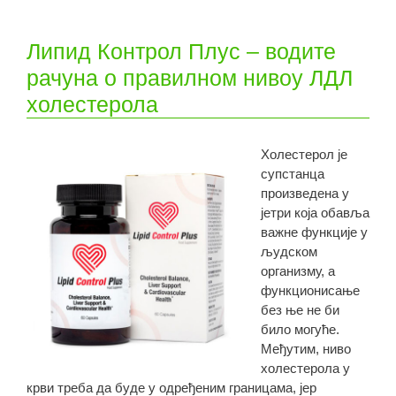
Липид Контрол Плус – водите
рачуна о правилном нивоу ЛДЛ
холестерола
Холестерол је
супстанца
произведена у
јетри која обавља
важне функције у
људском
организму, а
функционисање
без ње не би
било могуће.
Међутим, ниво
холестерола у
крви треба да буде у одређеним границама, јер