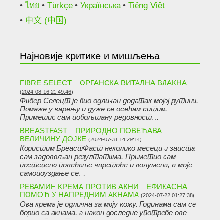
ไทย
Türkçe
Українська
Tiếng Việt
中文 (中国)
Најновије критике и мишљења
FIBRE SELECT – ОРГАНСКА ВИТАЛНА ВЛАКНА
(2024-08-16 21:49:46)
Фибер Селецт је био одличан додатак мојој рутини.
Помаже у варењу и дуже се осећам ситим.
Приметио сам побољшану редовност…
BREASTFAST – ПРИРОДНО ПОВЕЋАВА
ВЕЛИЧИНУ ДОЈКЕ
(2024-07-31 14:29:14)
Користим БреастФаст неколико месеци и заиста
сам задовољан резултатима. Приметио сам
постепено повећање чврстоће и волумена, а моје
самопоуздање се…
РЕВАМИН КРЕМА ПРОТИВ АКНИ – ЕФИКАСНА
ПОМОЋ У НАПРЕДНИМ АКНАМА
(2024-07-22 01:27:38)
Ова крема је одлична за моју кожу. Годинама сам се
борио са акнама, а након доследне употребе ове