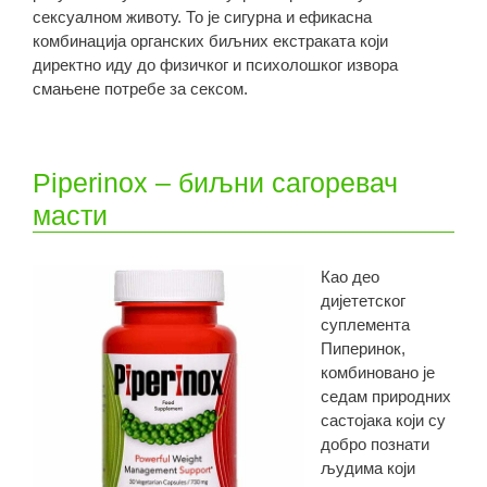
сексуалном животу. То је сигурна и ефикасна
комбинација органских биљних екстраката који
директно иду до физичког и психолошког извора
смањене потребе за сексом.
Piperinox – биљни сагоревач
масти
Као део
дијететског
суплемента
Пиперинок,
комбиновано је
седам природних
састојака који су
добро познати
људима који