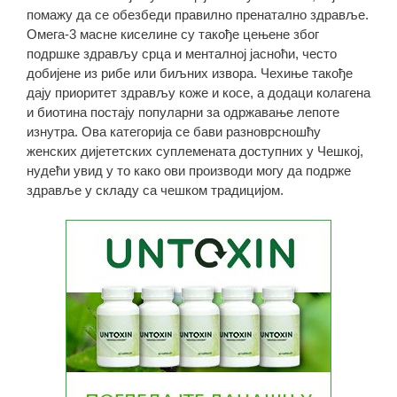
помажу да се обезбеди правилно пренатално здравље.
Омега-3 масне киселине су такође цењене због
подршке здрављу срца и менталној јасноћи, често
добијене из рибе или биљних извора. Чехиње такође
дају приоритет здрављу коже и косе, а додаци колагена
и биотина постају популарни за одржавање лепоте
изнутра. Ова категорија се бави разноврсношћу
женских дијететских суплемената доступних у Чешкој,
нудећи увид у то како ови производи могу да подрже
здравље у складу са чешком традицијом.