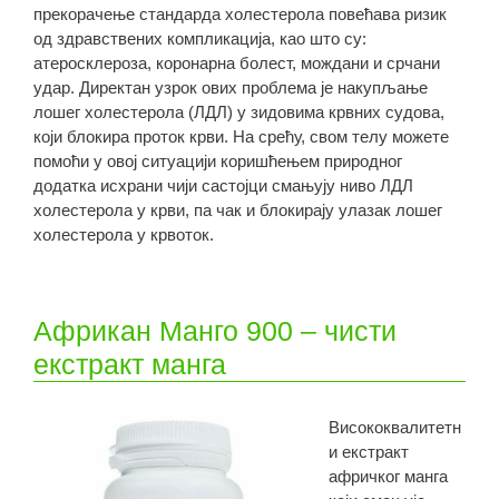
прекорачење стандарда холестерола повећава ризик
од здравствених компликација, као што су:
атеросклероза, коронарна болест, мождани и срчани
удар. Директан узрок ових проблема је накупљање
лошег холестерола (ЛДЛ) у зидовима крвних судова,
који блокира проток крви. На срећу, свом телу можете
помоћи у овој ситуацији коришћењем природног
додатка исхрани чији састојци смањују ниво ЛДЛ
холестерола у крви, па чак и блокирају улазак лошег
холестерола у крвоток.
Африкан Манго 900 – чисти
екстракт манга
Висококвалитетн
и екстракт
афричког манга