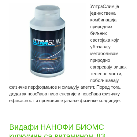
УлтраСлим је
јединствена
комбинација
природних
биљних
састојака који
убрзавају
метаболизам,
природно
сагоревају вишак
телесне масти,
побољшавају
физичке перформансе и смањују апетит. Поред тога,
додатак повећава ниво енергије и повећава физичку
ефикасност и промовише јачање физичке кондиције.
Видафи НАНОФИ БИОМС
куркумин са витамином Д3