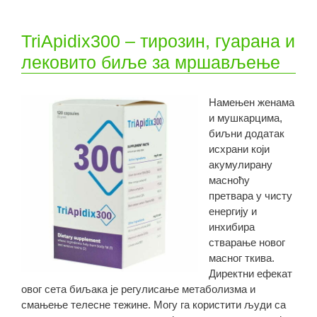
TriApidix300 – тирозин, гуарана и
лековито биље за мршављење
Намењен женама
и мушкарцима,
биљни додатак
исхрани који
акумулирану
масноћу
претвара у чисту
енергију и
инхибира
стварање новог
масног ткива.
Директни ефекат
овог сета биљака је регулисање метаболизма и
смањење телесне тежине. Могу га користити људи са