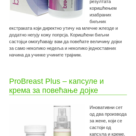
резултата
коришћењем
изабраних
биљних
екстраката који директно утичу на млечне жлезде и
додатно негују кожу попрсја. Коришћени биљни
састојци омогућавају вам да повећате величину дојки
за само неколико недеља и неколико једноставних
начина да учинке учините трајним.
ProBreast Plus – капсуле и
крема за повећање дојке
Иновативни сет
од два производа
за жене, који се
састоји од
капсула и креме.