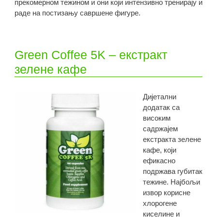
прекомерном тежином и они који интензивно тренирају и
раде на постизању савршене фигуре.
Green Coffee 5K – екстракт
зелене кафе
Дијетални
додатак са
високим
садржајем
екстракта зелене
кафе, који
ефикасно
подржава губитак
тежине. Најбољи
извор корисне
хлорогене
киселине и