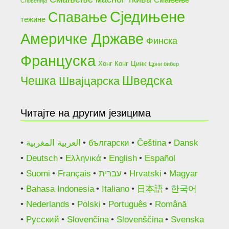
Словенија
Сједињене
Спавање
тежине
Америчке Државе
Финска
Француска
Хонг Конг
Цинк
Црни бибер
Чешка
Шведска
Швајцарска
Читајте на другим језицима
العربية المغربية
български
Čeština
Dansk
Deutsch
Ελληνικά
English
Español
Suomi
Français
עברית
Hrvatski
Magyar
Bahasa Indonesia
Italiano
日本語
한국어
Nederlands
Polski
Português
Română
Русский
Slovenčina
Slovenščina
Svenska