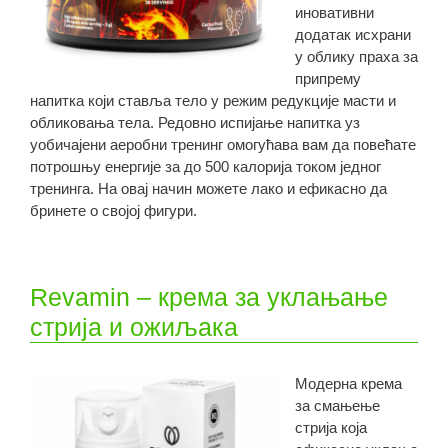
иновативни
додатак исхрани
у облику праха за
припрему
напитка који ставља тело у режим редукције масти и
обликовања тела. Редовно испијање напитка уз
уобичајени аеробни тренинг омогућава вам да повећате
потрошњу енергије за до 500 калорија током једног
тренинга. На овај начин можете лако и ефикасно да
бринете о својој фигури.
Revamin – крема за уклањање
стрија и ожиљака
Модерна крема
за смањење
стрија која