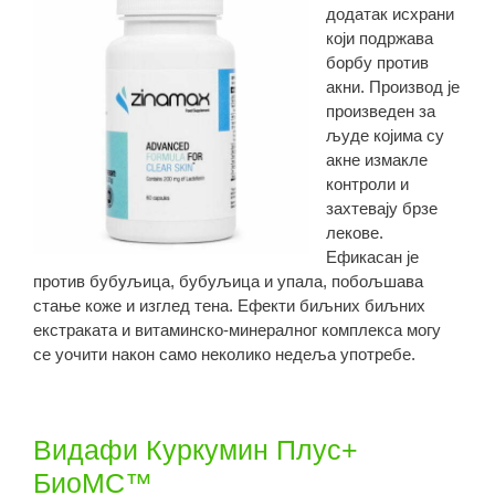
додатак исхрани
који подржава
борбу против
акни. Производ је
произведен за
људе којима су
акне измакле
контроли и
захтевају брзе
лекове.
Ефикасан је
против бубуљица, бубуљица и упала, побољшава
стање коже и изглед тена. Ефекти биљних биљних
екстраката и витаминско-минералног комплекса могу
се уочити након само неколико недеља употребе.
Видафи Куркумин Плус+
БиоМС™