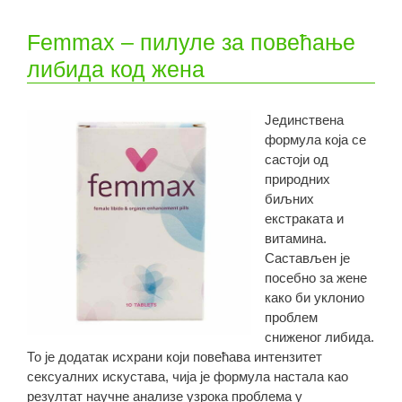
Femmax – пилуле за повећање
либида код жена
Јединствена
формула која се
састоји од
природних
биљних
екстраката и
витамина.
Састављен је
посебно за жене
како би уклонио
проблем
сниженог либида.
То је додатак исхрани који повећава интензитет
сексуалних искустава, чија је формула настала као
резултат научне анализе узрока проблема у