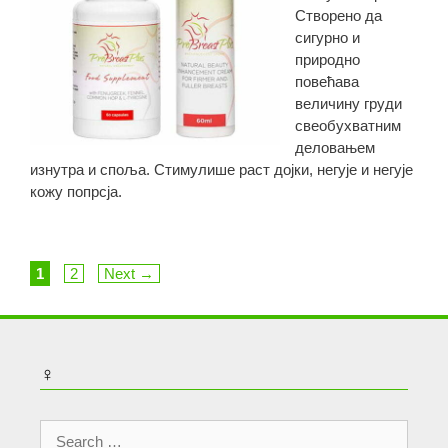
Створено да
сигурно и
природно
повећава
величину груди
свеобухватним
деловањем
изнутра и споља. Стимулише раст дојки, негује и негује
кожу попрсја.
Page
Page
1
2
Next
→
♀
Search