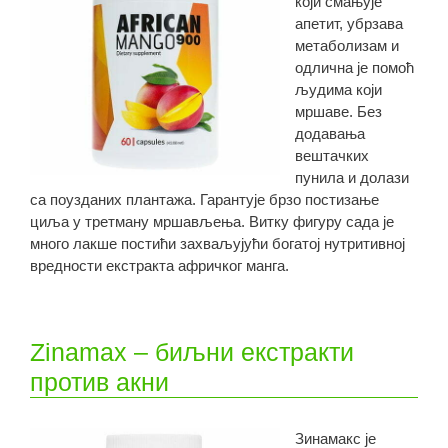
који смањује
апетит, убрзава
метаболизам и
одлична је помоћ
људима који
мршаве. Без
додавања
вештачких
пунила и долази
са поузданих плантажа. Гарантује брзо постизање
циља у третману мршављења. Витку фигуру сада је
много лакше постићи захваљујући богатој нутритивној
вредности екстракта афричког манга.
Zinamax – биљни екстракти
против акни
Зинамакс је