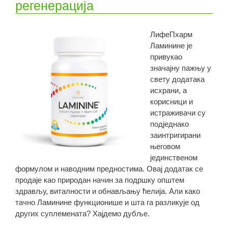
регенерација
ЛифеПхарм
Ламинине је
привукао
значајну пажњу у
свету додатака
исхрани, а
корисници и
истраживачи су
подједнако
заинтригирани
његовом
јединственом
формулом и наводним предностима. Овај додатак се
продаје као природан начин за подршку општем
здрављу, виталности и обнављању ћелија. Али како
тачно Ламинине функционише и шта га разликује од
других суплемената? Хајдемо дубље.