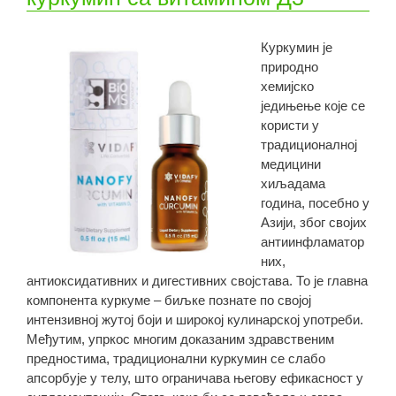
Куркумин је
природно
хемијско
једињење које се
користи у
традиционалној
медицини
хиљадама
година, посебно у
Азији, због својих
антиинфламатор
них,
антиоксидативних и дигестивних својстава. То је главна
компонента куркуме – биљке познате по својој
интензивној жутој боји и широкој кулинарској употреби.
Међутим, упркос многим доказаним здравственим
предностима, традиционални куркумин се слабо
апсорбује у телу, што ограничава његову ефикасност у