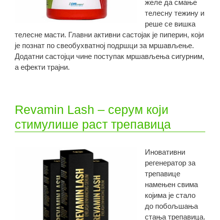
желе да смање
телесну тежину и
реше се вишка
телесне масти. Главни активни састојак је пиперин, који
је познат по свеобухватној подршци за мршављење.
Додатни састојци чине поступак мршављења сигурним,
а ефекти трајни.
Revamin Lash – серум који
стимулише раст трепавица
Иновативни
регенератор за
трепавице
намењен свима
којима је стало
до побољшања
стања трепавица.