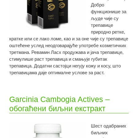
Добро
функционише за
људе чије су
трепавице
природно ретке,
кратке или се лако ломе, као и за оне чије су трепавице
оштећене услед неодговарајуће употребе козметичких
третмана. Ревамин Ласх продужава и јача трепавице,
стимулише раст трепавица и смањује губитак
трепавица. Додатни састојци негују кожу и косу, што
трепавицама даје оптималне услове за раст.
Garcinia Cambogia Actives –
обогаћени биљни екстракт
Шест одабраних
биљних