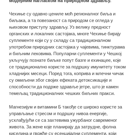
модерним нагласком на природном здрављу.
Чехиње су одавно цениле моћ регионалног биља и
биљака, а та повезаност са природом се огледа у
њиховом приступу здрављу. Уз велику предност
органских и локалних састојака, многе Чехиње бирају
суплементе који су у складу са традиционалном
употребом природних састојака у чајевима, тинктурама
и биљним лековима. Популарни суплементи у Чешкој
укључују познате биљке попут базге и ехинацее, које
се традиционално користе за подршку имунитету током
хладнијих месеци. Поред тога, коприва и млечни чичак
су омиљени због својих ефеката детоксикације и
способности да подрже здравље јетре, што је камен
темељац традиционалних чешких биљних пракси.
Магнезијум и витамини Б такође се широко користе за
управљање стресом и подршку нивоа енергије,
усклађујући се са захтевима ужурбаног савременог
живота. За жене које планирају да затрудне, фолна
киселина и гвожђе су есенцијални суплементи, који