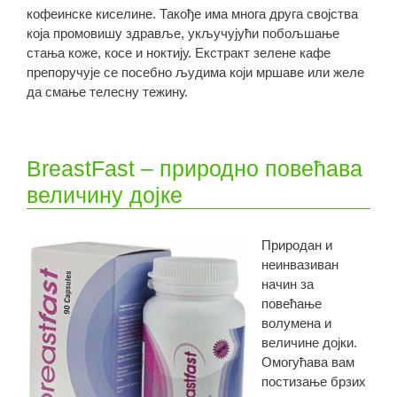
кофеинске киселине. Такође има многа друга својства
која промовишу здравље, укључујући побољшање
стања коже, косе и ноктију. Екстракт зелене кафе
препоручује се посебно људима који мршаве или желе
да смање телесну тежину.
BreastFast – природно повећава
величину дојке
Природан и
неинвазиван
начин за
повећање
волумена и
величине дојки.
Омогућава вам
постизање брзих