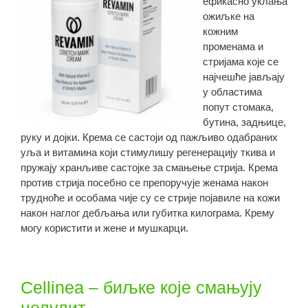
ефикасно уклања
ожиљке на
кожним
променама и
стријама које се
најчешће јављају
у областима
попут стомака,
бутина, задњице,
руку и дојки. Крема се састоји од пажљиво одабраних
уља и витамина који стимулишу регенерацију ткива и
пружају хранљиве састојке за смањење стрија. Крема
против стрија посебно се препоручује женама након
трудноће и особама чије су се стрије појавиле на кожи
након наглог дебљања или губитка килограма. Крему
могу користити и жене и мушкарци.
Cellinea – биљке које смањују
целулит