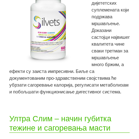
дијететских
суплемената који
подржава
мршављење.
Доказани
састојци највишег
квалитета чине
сваки третман за
мршављење
много бржим, а
ефекти су заиста импресивни. Биље са
документованим про-здравственим својствима ће
убрзати сагоревање калорија, регулисати метаболизам
и побољшати функционисање дигестивног система.
Ултра Слим – начин губитка
тежине и сагоревања масти