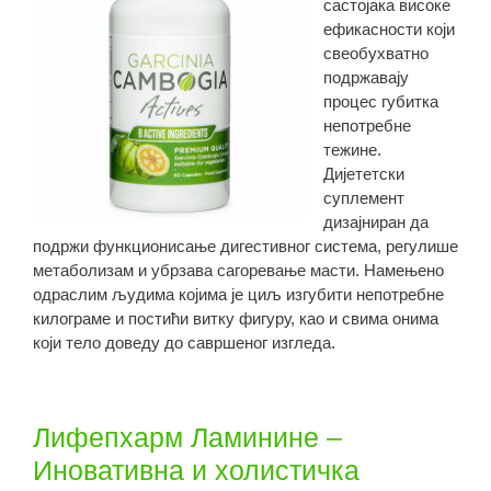
састојака високе
ефикасности који
свеобухватно
подржавају
процес губитка
непотребне
тежине.
Дијететски
суплемент
дизајниран да
подржи функционисање дигестивног система, регулише
метаболизам и убрзава сагоревање масти. Намењено
одраслим људима којима је циљ изгубити непотребне
килограме и постићи витку фигуру, као и свима онима
који тело доведу до савршеног изгледа.
Лифепхарм Ламинине –
Иновативна и холистичка