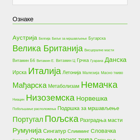
for:
Ознаке
Аустрија
Бугарска
Белгија
Биље за мршављење
Велика Британија
Висцералне масти
Данска
Грчка
Витамин Б6
Витамин Ц
Витамин Е.
Гуарана
Италија
Ирска
Летонија
Малезија
Масно ткиво
Немачка
Мађарска
Метаболизам
Низоземска
Норвешка
Ниацин
Подршка за мршављење
Побољшање расположења
Пољска
Португал
Разградња масти
Румунија
Словачка
Сингапур
Слимминг
Смањење масног ткива
Смањење