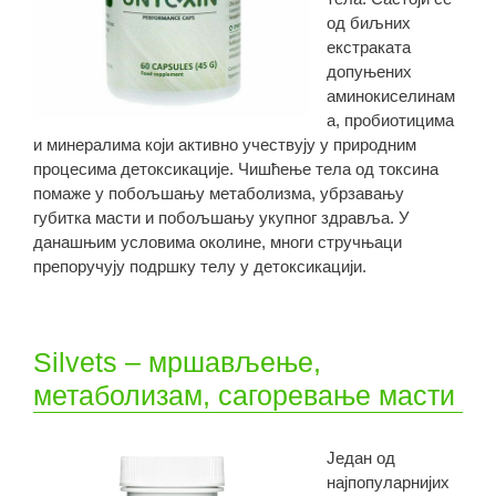
од биљних
екстраката
допуњених
аминокиселинам
а, пробиотицима
и минералима који активно учествују у природним
процесима детоксикације. Чишћење тела од токсина
помаже у побољшању метаболизма, убрзавању
губитка масти и побољшању укупног здравља. У
данашњим условима околине, многи стручњаци
препоручују подршку телу у детоксикацији.
Silvets – мршављење,
метаболизам, сагоревање масти
Један од
најпопуларнијих