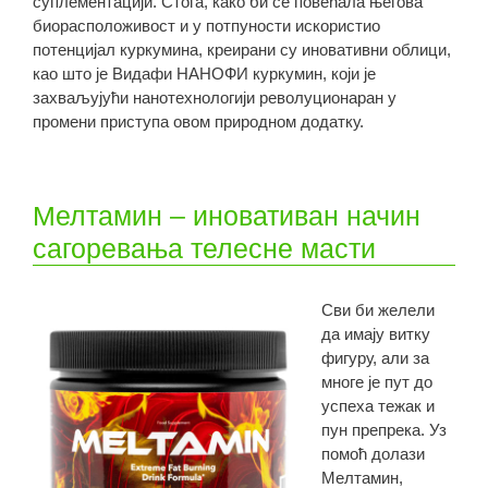
суплементацији. Стога, како би се повећала његова
биорасположивост и у потпуности искористио
потенцијал куркумина, креирани су иновативни облици,
као што је Видафи НАНОФИ куркумин, који је
захваљујући нанотехнологији револуционаран у
промени приступа овом природном додатку.
Мелтамин – иновативан начин
сагоревања телесне масти
Сви би желели
да имају витку
фигуру, али за
многе је пут до
успеха тежак и
пун препрека. Уз
помоћ долази
Мелтамин,