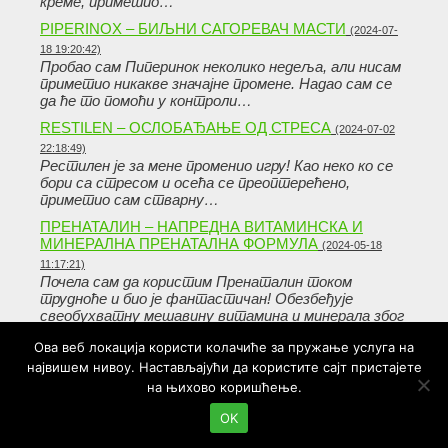
креме, приметио…
PIPERINOX – БИЉНИ САГОРЕВАЧ МАСТИ
(2024-07-
18 19:20:42)
Пробао сам Пиперинок неколико недеља, али нисам
приметио никакве значајне промене. Надао сам се
да ће то помоћи у контроли…
RESTILEN – ОСЛОБАЂАЊЕ ОД СТРЕСА
(2024-07-02
22:18:49)
Рестилен је за мене променио игру! Као неко ко се
бори са стресом и осећа се преоптерећено,
приметио сам стварну…
ПРЕНАТАЛИН – НАПРЕДНА ВИТАМИНСКА И
МИНЕРАЛНА ПРЕНАТАЛНА ФОРМУЛА
(2024-05-18
11:17:21)
Почела сам да користим Пренаталин током
трудноће и био је фантастичан! Обезбеђује
свеобухватну мешавину витамина и минерала због
којих сам…
Ова веб локација користи колачиће за пружање услуга на
НАЈТ МЕГА БУРНЕР – ИНОВАТИВНО УКЛАЊАЊЕ
највишем нивоу. Настављајући да користите сајт пристајете
ВИШКА МАСТИ
(2024-05-12 17:17:24)
на њихово коришћење.
Производ изгледа добро, посебно природни
састојци. Свиђа ми се што на тржишту има све
OK
више опција које подржавају здрав начин…