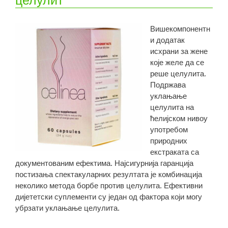
Вишекомпонентн
и додатак
исхрани за жене
које желе да се
реше целулита.
Подржава
уклањање
целулита на
ћелијском нивоу
употребом
природних
екстраката са
документованим ефектима. Најсигурнија гаранција
постизања спектакуларних резултата је комбинација
неколико метода борбе против целулита. Ефективни
дијететски суплементи су један од фактора који могу
убрзати уклањање целулита.