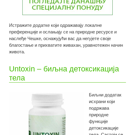
Истражите додатке који одражавају локалне
преференције и ослањају се на природне ресурсе и
наслеђе Чешке, оснажујући вас да негујете своје
благостање и прихватите живахан, уравнотежен начин
живота.
Untoxin – биљна детоксикација
тела
Биљни додатак
исхрани који
подржава
природне
функције
детоксикације
тела. Састоји се