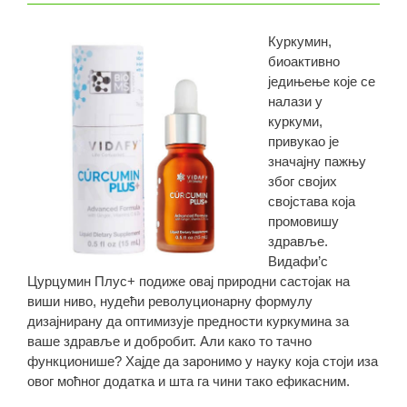
Куркумин,
биоактивно
једињење које се
налази у
куркуми,
привукао је
значајну пажњу
због својих
својстава која
промовишу
здравље.
Видафи’с
Цурцумин Плус+ подиже овај природни састојак на
виши ниво, нудећи револуционарну формулу
дизајнирану да оптимизује предности куркумина за
ваше здравље и добробит. Али како то тачно
функционише? Хајде да заронимо у науку која стоји иза
овог моћног додатка и шта га чини тако ефикасним.