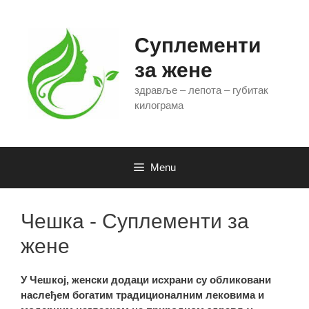
Skip
to
content
Суплементи
за жене
здравље – лепота – губитак
килограма
Menu
Чешка - Суплементи за
жене
У Чешкој, женски додаци исхрани су обликовани
наслеђем богатим традиционалним лековима и