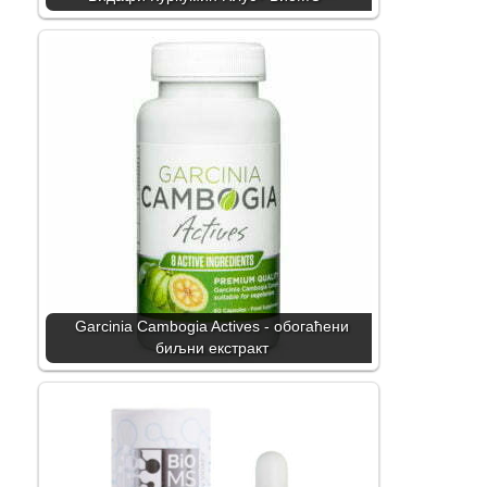
Garcinia Cambogia Actives - обогаћени
биљни екстракт