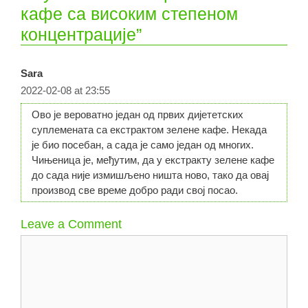
кафе са високим степеном
концентрације”
Sara
2022-02-08 at 23:55
Ово је вероватно један од првих дијететских
суплемената са екстрактом зелене кафе. Некада
је био посебан, а сада је само један од многих.
Чињеница је, међутим, да у екстракту зелене кафе
до сада није измишљено ништа ново, тако да овај
производ све време добро ради свој посао.
Leave a Comment
Comment