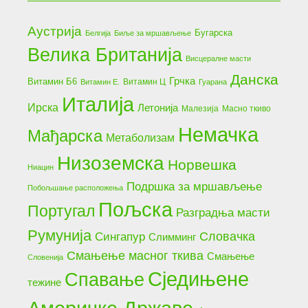
Аустрија
Бугарска
Белгија
Биље за мршављење
Велика Британија
Висцералне масти
Данска
Грчка
Витамин Б6
Витамин Ц
Витамин Е.
Гуарана
Италија
Ирска
Летонија
Малезија
Масно ткиво
Немачка
Мађарска
Метаболизам
Низоземска
Норвешка
Ниацин
Подршка за мршављење
Побољшање расположења
Пољска
Португал
Разградња масти
Румунија
Словачка
Сингапур
Слимминг
Смањење масног ткива
Смањење
Словенија
Сједињене
Спавање
тежине