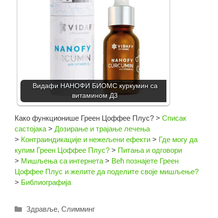
Видафи НАНОФИ БИОМС куркумин са
витамином Д3
Како функционише Греен Цоффее Плус?
>
Списак
састојака
>
Дозирање и трајање лечења
>
Контраиндикације и нежељени ефекти
>
Где могу да
купим Греен Цоффее Плус?
>
Питања и одговори
>
Мишљења са интернета
>
Већ познајете Греен
Цоффее Плус и желите да поделите своје мишљење?
>
Библиографија
Categories
Здравље
,
Слимминг