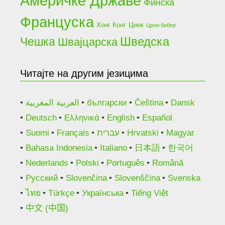
Америчке Државе
Финска
Француска
Хонг Конг
Цинк
Црни бибер
Чешка
Шведска
Швајцарска
Читајте на другим језицима
العربية المغربية
български
Čeština
Dansk
Deutsch
Ελληνικά
English
Español
Suomi
Français
עברית
Hrvatski
Magyar
Bahasa Indonesia
Italiano
日本語
한국어
Nederlands
Polski
Português
Română
Русский
Slovenčina
Slovenščina
Svenska
ไทย
Türkçe
Українська
Tiếng Việt
中文 (中国)