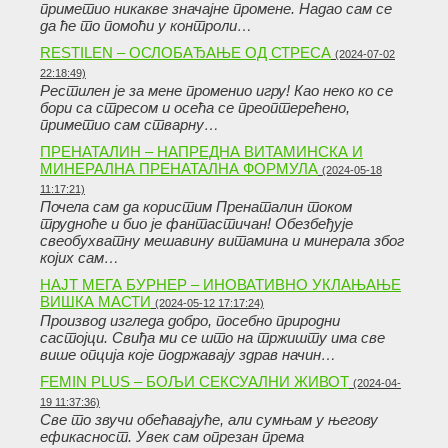
приметио никакве значајне промене. Надао сам се
да ће то помоћи у контроли…
RESTILEN – ОСЛОБАЂАЊЕ ОД СТРЕСА
(2024-07-02
22:18:49)
Рестилен је за мене променио игру! Као неко ко се
бори са стресом и осећа се преоптерећено,
приметио сам стварну…
ПРЕНАТАЛИН – НАПРЕДНА ВИТАМИНСКА И
МИНЕРАЛНА ПРЕНАТАЛНА ФОРМУЛА
(2024-05-18
11:17:21)
Почела сам да користим Пренаталин током
трудноће и био је фантастичан! Обезбеђује
свеобухватну мешавину витамина и минерала због
којих сам…
НАЈТ МЕГА БУРНЕР – ИНОВАТИВНО УКЛАЊАЊЕ
ВИШКА МАСТИ
(2024-05-12 17:17:24)
Производ изгледа добро, посебно природни
састојци. Свиђа ми се што на тржишту има све
више опција које подржавају здрав начин…
FEMIN PLUS – БОЉИ СЕКСУАЛНИ ЖИВОТ
(2024-04-
19 11:37:36)
Све то звучи обећавајуће, али сумњам у његову
ефикасност. Увек сам опрезан према