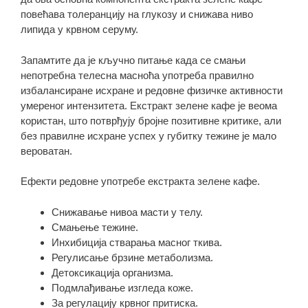
повећава толеранцију на глукозу и снижава ниво
липида у крвном серуму.
Запамтите да је кључно питање када се смањи
непотребна телесна масноћа употреба правилно
избалансиране исхране и редовне физичке активности
умереног интензитета. Екстракт зелене кафе је веома
користан, што потврђују бројне позитивне критике, али
без правилне исхране успех у губитку тежине је мало
вероватан.
Ефекти редовне употребе екстракта зелене кафе.
Снижавање нивоа масти у телу.
Смањење тежине.
Инхибиција стварања масног ткива.
Регулисање брзине метаболизма.
Детоксикација организма.
Подмлађивање изгледа коже.
За регулацију крвног притиска.