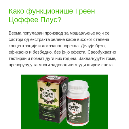
Како функционише Греен
Цоффее Плус?
Веома популаран производ за мршављење који се
састоји од екстракта зелене кафе високог степена
концентрације и доказаног порекла. Делује брзо,
ефикасно и безбедно, без јо-јо ефекта. Свеобухватно
тестиран и познат дуги низ година. Захваљујући томе,
препоручују га многи задовољни људи широм света.