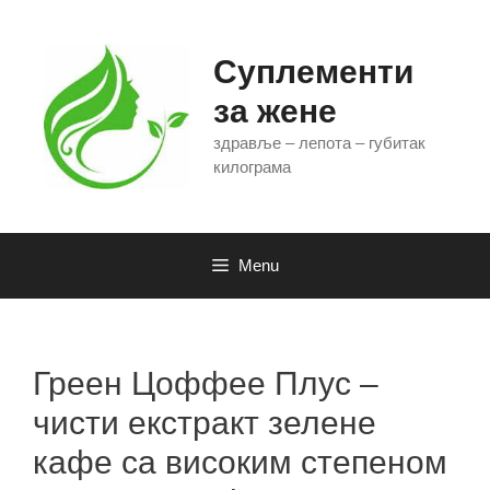
Skip
to
content
Суплементи
за жене
здравље – лепота – губитак
килограма
Menu
Греен Цоффее Плус –
чисти екстракт зелене
кафе са високим степеном