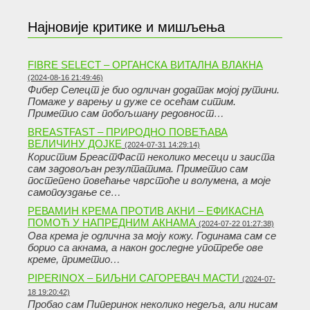
Најновије критике и мишљења
FIBRE SELECT – ОРГАНСКА ВИТАЛНА ВЛАКНА
(2024-08-16 21:49:46)
Фибер Селецт је био одличан додатак мојој рутини.
Помаже у варењу и дуже се осећам ситим.
Приметио сам побољшану редовност…
BREASTFAST – ПРИРОДНО ПОВЕЋАВА
ВЕЛИЧИНУ ДОЈКЕ
(2024-07-31 14:29:14)
Користим БреастФаст неколико месеци и заиста
сам задовољан резултатима. Приметио сам
постепено повећање чврстоће и волумена, а моје
самопоуздање се…
РЕВАМИН КРЕМА ПРОТИВ АКНИ – ЕФИКАСНА
ПОМОЋ У НАПРЕДНИМ АКНАМА
(2024-07-22 01:27:38)
Ова крема је одлична за моју кожу. Годинама сам се
борио са акнама, а након доследне употребе ове
креме, приметио…
PIPERINOX – БИЉНИ САГОРЕВАЧ МАСТИ
(2024-07-
18 19:20:42)
Пробао сам Пиперинок неколико недеља, али нисам