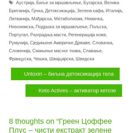
Tags
Аустрија
,
Биље за мршављење
,
Бугарска
,
Велика
Британија
,
Грчка
,
Детоксикација
,
Зелена кафа
,
Италија
,
Литванија
,
Мађарска
,
Метаболизам
,
Немачка
,
Низоземска
,
Подршка за мршављење
,
Пољска
,
Португал
,
Разградња масти
,
Регенерација коже
,
Румунија
,
Сједињене Америчке Државе
,
Словачка
,
Словенија
,
Смањење масног ткива
,
Спавање
,
Француска
,
Чешка
,
Швајцарска
,
Шведска
Untoxin – биљна детоксикација тела
Keto Actives – активатор кетозе
8 thoughts on “Греен Цоффее
Плус – чисти екстракт зелене