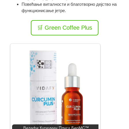
Повећање виталности и благотворно дејство на
функционисање јетре.
🛒 Green Coffee Plus
Видафи Куркумин Плус+ БиоМС™