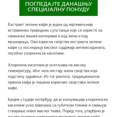
Екстракт зелене кафе је једна од најтемељније
истражених природних супстанци које се користе за
смањење вишка килограма и код жена и код
мушкараца. Ова корисна својства екстракта зелене
кафе су последица високог садржаја антиоксиданата,
посебно хлорогенске киселине.
Хлорогена киселина је осетљива на високу
температуру, због чега нестају њена својства која
подстичу здравље. Из тог разлога, традиционална
пржена кафа је лишена корисних својстава зелене
кафе.
Бројне студије потврђују да је конзумација хлорогенске
киселине уско повезана са губитком тежине и смањује
стварање новог масног ткива. Поред тога, утврђено је
да ова основна компонента екстракта зелене кафе