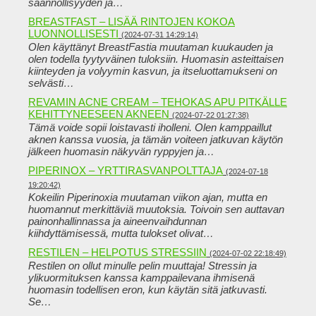
säännöllisyyden ja…
BREASTFAST – LISÄÄ RINTOJEN KOKOA
LUONNOLLISESTI
(2024-07-31 14:29:14)
Olen käyttänyt BreastFastia muutaman kuukauden ja
olen todella tyytyväinen tuloksiin. Huomasin asteittaisen
kiinteyden ja volyymin kasvun, ja itseluottamukseni on
selvästi…
REVAMIN ACNE CREAM – TEHOKAS APU PITKÄLLE
KEHITTYNEESEEN AKNEEN
(2024-07-22 01:27:38)
Tämä voide sopii loistavasti iholleni. Olen kamppaillut
aknen kanssa vuosia, ja tämän voiteen jatkuvan käytön
jälkeen huomasin näkyvän ryppyjen ja…
PIPERINOX – YRTTIRASVANPOLTTAJA
(2024-07-18
19:20:42)
Kokeilin Piperinoxia muutaman viikon ajan, mutta en
huomannut merkittäviä muutoksia. Toivoin sen auttavan
painonhallinnassa ja aineenvaihdunnan
kiihdyttämisessä, mutta tulokset olivat…
RESTILEN – HELPOTUS STRESSIIN
(2024-07-02 22:18:49)
Restilen on ollut minulle pelin muuttaja! Stressin ja
ylikuormituksen kanssa kamppailevana ihmisenä
huomasin todellisen eron, kun käytän sitä jatkuvasti.
Se…