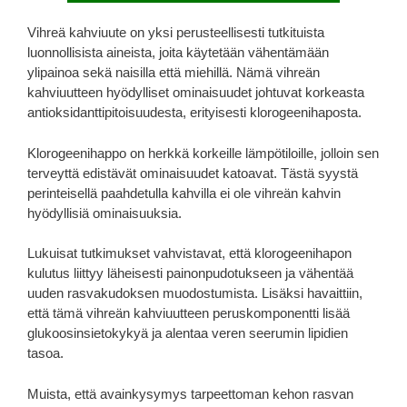
Vihreä kahviuute on yksi perusteellisesti tutkituista
luonnollisista aineista, joita käytetään vähentämään
ylipainoa sekä naisilla että miehillä. Nämä vihreän
kahviuutteen hyödylliset ominaisuudet johtuvat korkeasta
antioksidanttipitoisuudesta, erityisesti klorogeenihaposta.
Klorogeenihappo on herkkä korkeille lämpötiloille, jolloin sen
terveyttä edistävät ominaisuudet katoavat. Tästä syystä
perinteisellä paahdetulla kahvilla ei ole vihreän kahvin
hyödyllisiä ominaisuuksia.
Lukuisat tutkimukset vahvistavat, että klorogeenihapon
kulutus liittyy läheisesti painonpudotukseen ja vähentää
uuden rasvakudoksen muodostumista. Lisäksi havaittiin,
että tämä vihreän kahviuutteen peruskomponentti lisää
glukoosinsietokykyä ja alentaa veren seerumin lipidien
tasoa.
Muista, että avainkysymys tarpeettoman kehon rasvan