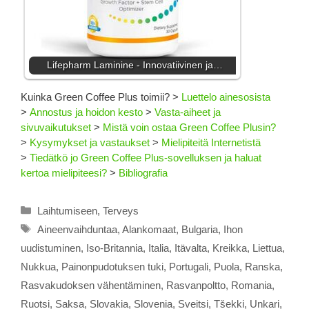
Lifepharm Laminine - Innovatiivinen ja…
Kuinka Green Coffee Plus toimii?
>
Luettelo ainesosista
>
Annostus ja hoidon kesto
>
Vasta-aiheet ja
sivuvaikutukset
>
Mistä voin ostaa Green Coffee Plusin?
>
Kysymykset ja vastaukset
>
Mielipiteitä Internetistä
>
Tiedätkö jo Green Coffee Plus-sovelluksen ja haluat
kertoa mielipiteesi?
>
Bibliografia
Kategoriat
Laihtumiseen
,
Terveys
Avainsanat
Aineenvaihduntaa
,
Alankomaat
,
Bulgaria
,
Ihon
uudistuminen
,
Iso-Britannia
,
Italia
,
Itävalta
,
Kreikka
,
Liettua
,
Nukkua
,
Painonpudotuksen tuki
,
Portugali
,
Puola
,
Ranska
,
Rasvakudoksen vähentäminen
,
Rasvanpoltto
,
Romania
,
Ruotsi
,
Saksa
,
Slovakia
,
Slovenia
,
Sveitsi
,
Tšekki
,
Unkari
,