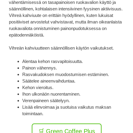
vähentämisessä on tasapainoisen ruokavalion käyttö ja
säännöllinen, kohtalaisen intensiivinen fyysinen aktiivisuus.
Vihreä kahviuute on erittäin hyödyllinen, kuten lukuisat
positiiviset arvostelut vahvistavat, mutta ilman oikeanlaista
ruokavaliota onnistuminen painonpudotuksessa on
epätodennäköistä.
Vihreän kahviuutteen säännöllisen käytön vaikutukset.
Alentaa kehon rasvapitoisuutta.
Painon vähennys.
Rasvakudoksen muodostumisen estäminen.
Säätelee aineenvaihduntaa.
Kehon vieroitus.
Ihon ulkonäön nuorentaminen.
Verenpaineen säätelyyn.
Lisää elinvoimaa ja suotuisa vaikutus maksan
toimintaan.
🛒 Green Coffee Plus