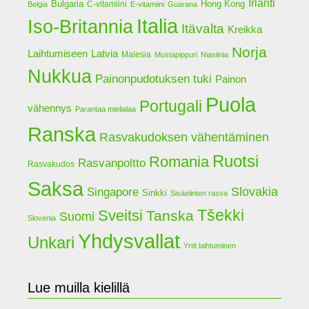
Irlanti
Bulgaria
Hong Kong
C-vitamiini
Belgia
E-vitamiini
Guarana
Italia
Iso-Britannia
Itävalta
Kreikka
Norja
Latvia
Laihtumiseen
Malesia
Mustapippuri
Niasiinia
Nukkua
Painonpudotuksen tuki
Painon
Puola
Portugali
vähennys
Parantaa mielialaa
Ranska
Rasvakudoksen vähentäminen
Ruotsi
Romania
Rasvanpoltto
Rasvakudos
Saksa
Slovakia
Singapore
Sinkki
Sisäelinten rasva
Tšekki
Sveitsi
Tanska
Suomi
Slovenia
Yhdysvallat
Unkari
Yrtit laihtuminen
Lue muilla kielillä