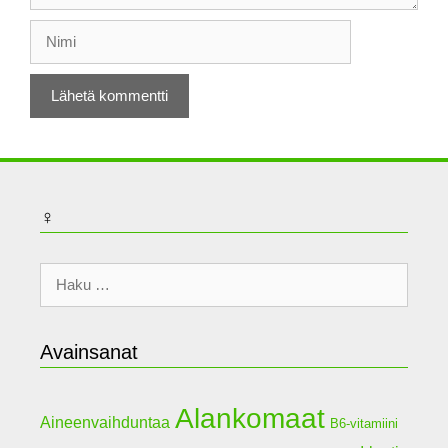
Nimi
♀
Haku:
Avainsanat
Alankomaat
Aineenvaihduntaa
B6-vitamiini