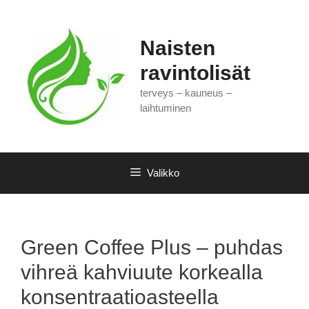
Siirry
sisältöön
Naisten
ravintolisät
terveys – kauneus –
laihtuminen
Valikko
Green Coffee Plus – puhdas
vihreä kahviuute korkealla
konsentraatioasteella