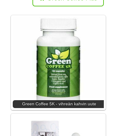
Green Coffee 5K - vihreän kahvin uute