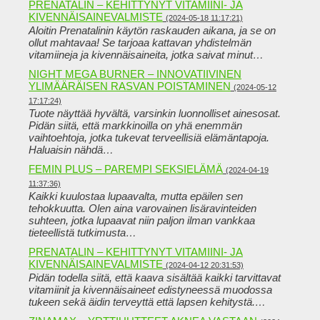
PRENATALIN – KEHITTYNYT VITAMIINI- JA
KIVENNÄISAINEVALMISTE
(2024-05-18 11:17:21)
Aloitin Prenatalinin käytön raskauden aikana, ja se on
ollut mahtavaa! Se tarjoaa kattavan yhdistelmän
vitamiineja ja kivennäisaineita, jotka saivat minut…
NIGHT MEGA BURNER – INNOVATIIVINEN
YLIMÄÄRÄISEN RASVAN POISTAMINEN
(2024-05-12
17:17:24)
Tuote näyttää hyvältä, varsinkin luonnolliset ainesosat.
Pidän siitä, että markkinoilla on yhä enemmän
vaihtoehtoja, jotka tukevat terveellisiä elämäntapoja.
Haluaisin nähdä…
FEMIN PLUS – PAREMPI SEKSIELÄMÄ
(2024-04-19
11:37:36)
Kaikki kuulostaa lupaavalta, mutta epäilen sen
tehokkuutta. Olen aina varovainen lisäravinteiden
suhteen, jotka lupaavat niin paljon ilman vankkaa
tieteellistä tutkimusta…
PRENATALIN – KEHITTYNYT VITAMIINI- JA
KIVENNÄISAINEVALMISTE
(2024-04-12 20:31:53)
Pidän todella siitä, että kaava sisältää kaikki tarvittavat
vitamiinit ja kivennäisaineet edistyneessä muodossa
tukeen sekä äidin terveyttä että lapsen kehitystä.…