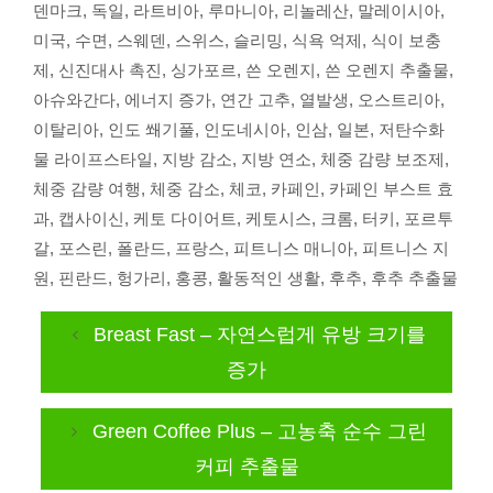
덴마크
,
독일
,
라트비아
,
루마니아
,
리놀레산
,
말레이시아
,
미국
,
수면
,
스웨덴
,
스위스
,
슬리밍
,
식욕 억제
,
식이 보충
제
,
신진대사 촉진
,
싱가포르
,
쓴 오렌지
,
쓴 오렌지 추출물
,
아슈와간다
,
에너지 증가
,
연간 고추
,
열발생
,
오스트리아
,
이탈리아
,
인도 쐐기풀
,
인도네시아
,
인삼
,
일본
,
저탄수화
물 라이프스타일
,
지방 감소
,
지방 연소
,
체중 감량 보조제
,
체중 감량 여행
,
체중 감소
,
체코
,
카페인
,
카페인 부스트 효
과
,
캡사이신
,
케토 다이어트
,
케토시스
,
크롬
,
터키
,
포르투
갈
,
포스린
,
폴란드
,
프랑스
,
피트니스 매니아
,
피트니스 지
원
,
핀란드
,
헝가리
,
홍콩
,
활동적인 생활
,
후추
,
후추 추출물
Breast Fast – 자연스럽게 유방 크기를
증가
Green Coffee Plus – 고농축 순수 그린
커피 추출물