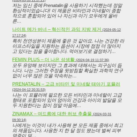
(2024-05-18 11:17:21)
저는 임신 중에 Prenatalin을 사용하기 시작했는데 정말
환상적이었습니다! 이 제품은 비타민과 미네랄이 종합
적으로 혼합되어 있어 나 자신과 아기 모두에게 올바
른…
나이트 메가 버너 – 혁신적인 과잉 지방 제거
(2024-05-12
17:17:24)
특히 천연성분이 제품에 좋은 것 같아요. 나는 건강한 라
이프스타일을 지원하는 옵션이 시장에 점점 더 많아지
고 있다는 점을 좋아합니다. 먹어보기로 결정하기…
FEMIN PLUS – 더 나은 성생활
(2024-04-19 11:37:36)
모두 유망해 보이지만 그 효과에 대해서는 의구심이 듭
니다. 나는 그러한 주장을 뒷받침할 확실한 과학적 연구
없이 너무 많은 것을 약속하는…
PRENATALIN – 고급 비타민 및 미네랄 태아기 포뮬러
(2024-04-12 20:31:53)
나는 이 포뮬러에 필요한 모든 비타민과 미네랄이 고급
형태로 포함되어 있어 엄마의 건강과 아이의 발달을 모
두 지원한다는 점이 정말 마음에…
ZINAMAX – 여드름에 대한 허브 추출물
(2024-03-31
09:30:14)
나에게는 이것이 내가 사용해 본 모든 제품 중에서 최고
의 제품입니다. 사용한 지 한 달 정도 됐는데 벌써 피부
염증이 덜…