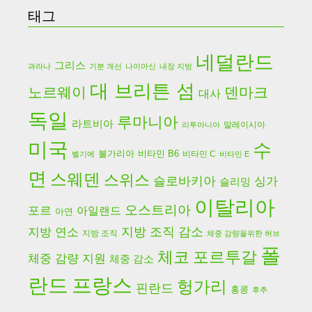
태그
네덜란드
그리스
과라나
기분 개선
나이아신
내장 지방
대 브리튼 섬
노르웨이
덴마크
대사
독일
루마니아
라트비아
말레이시아
리투아니아
미국
수
불가리아
비타민 B6
비타민 C
벨기에
비타민 E
면
스웨덴
스위스
슬로바키아
싱가
슬리밍
이탈리아
오스트리아
포르
아일랜드
아연
지방 연소
지방 조직 감소
지방 조직
체중 감량을위한 허브
폴
체코
포르투갈
체중 감량 지원
체중 감소
란드
프랑스
헝가리
핀란드
홍콩
후추