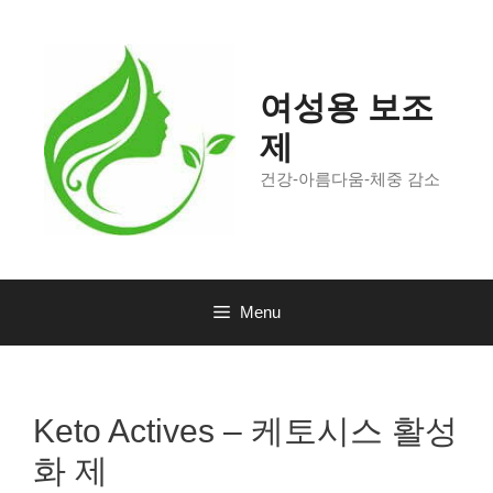
Skip
to
content
여성용 보조
제
건강-아름다움-체중 감소
Menu
Keto Actives – 케토시스 활성
화 제