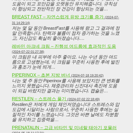
도움이 되고 포만감을 오랫동안 유지해줍니다. 규칙성
이 향상되고 전반적인 장 건강이 향상되는 것을…
BREAST FAST – 자연스럽게 유방 크기를 증가
(2024-07-
31 14:29:14)
저는 몇 달 동안 BreastFast를 사용해 왔고 그 결과에 정
말 만족합니다. 탄력과 볼륨이 점차 증가하는 것을 느꼈
고, 자신감도 확실히 좋아졌습니다.…
레바민 아크네 크림 – 진행성 여드름에 효과적인 도움
(2024-07-22 01:27:38)
이 크림은 내 피부에 아주 좋아요. 나는 수년 동안 여드
름으로 고생했는데, 이 크림을 꾸준히 사용한 후에 발진
과 홍조가 눈에 띄게…
PIPERINOX – 초본 지방 버너
(2024-07-18 19:20:42)
나는 몇 주 동안 Piperinox를 사용해 보았지만 큰 변화를
느끼지 못했습니다. 체중관리와 신진대사 촉진에 도움
이 되길 바랐지만 결과는 미미했습니다. 캡슐은…
RESTILEN – 스트레스 풀기
(2024-07-02 22:18:49)
Restilen은 저에게 게임 체인저였습니다! 스트레스와 압
도감에 시달리는 사람으로서, 꾸준히 사용한 후에는 실
질적인 차이를 느꼈습니다. 그것은 바쁜 날에도 차분함
을 유지하고 집중력을…
PRENATALIN – 고급 비타민 및 미네랄 태아기 포뮬러