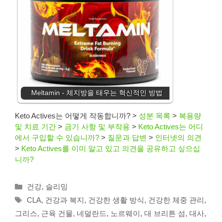
Meltamin - 체지방을 태우는 혁신적인 방법
Keto Actives는 어떻게 작동합니까?
>
성분 목록
>
복용량
및 치료 기간
>
금기 사항 및 부작용
>
Keto Actives는 어디
에서 구입할 수 있습니까?
>
질문과 답변
>
인터넷의 의견
>
Keto Actives를 이미 알고 있고 의견을 공유하고 싶으십
니까?
Categories
건강
,
슬리밍
Tags
CLA
,
건강과 복지
,
건강한 생활 방식
,
건강한 체중 관리
,
그리스
,
근육 건물
,
네덜란드
,
노르웨이
,
대 브리튼 섬
,
대사
,