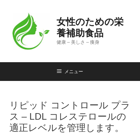
コ
ン
テ
女性のための栄
ン
ツ
養補助食品
へ
健康 – 美しさ – 痩身
ス
キ
ッ
プ
メニュー
リピッド コントロール プラ
ス – LDL コレステロールの
適正レベルを管理します。