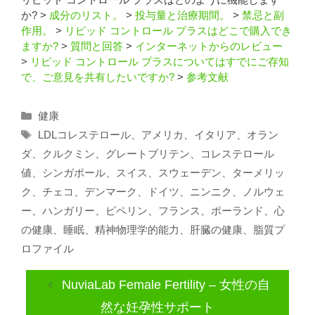
か?
>
成分のリスト。
>
投与量と治療期間。
>
禁忌と副
作用。
>
リピッド コントロール プラスはどこで購入でき
ますか?
>
質問と回答
>
インターネットからのレビュー
>
リピッド コントロール プラスについてはすでにご存知
で、ご意見を共有したいですか?
>
参考文献
カ
健康
テ
タ
LDLコレステロール
、
アメリカ
、
イタリア
、
オラン
ゴ
グ
ダ
、
クルクミン
、
グレートブリテン
、
コレステロール
リ
値
、
シンガポール
、
スイス
、
スウェーデン
、
ターメリッ
ー
ク
、
チェコ
、
デンマーク
、
ドイツ
、
ニンニク
、
ノルウェ
ー
、
ハンガリー
、
ピペリン
、
フランス
、
ポーランド
、
心
の健康
、
睡眠
、
精神物理学的能力
、
肝臓の健康
、
脂質プ
ロファイル
NuviaLab Female Fertility – 女性の自
然な妊孕性サポート