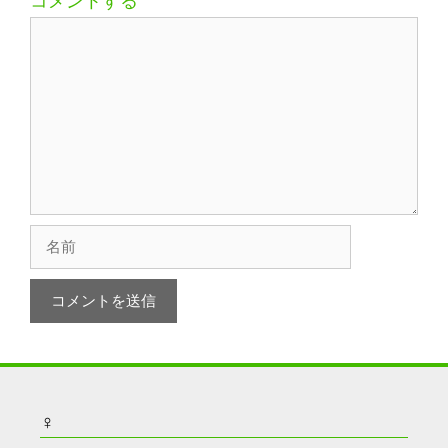
コメントする
コ
メ
ン
ト
名
前
♀