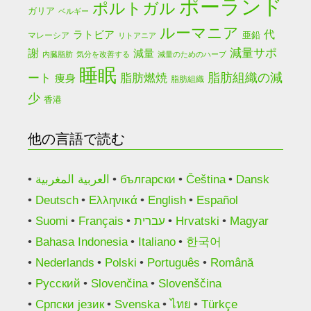
ポーランド
ポルトガル
ガリア
ベルギー
ルーマニア
ラトビア
代
亜鉛
マレーシア
リトアニア
減量サポ
謝
減量
内臓脂肪
気分を改善する
減量のためのハーブ
睡眠
脂肪燃焼
脂肪組織の減
ート
痩身
脂肪組織
少
香港
他の言語で読む
العربية المغربية
български
Čeština
Dansk
Deutsch
Ελληνικά
English
Español
Suomi
Français
עברית
Hrvatski
Magyar
Bahasa Indonesia
Italiano
한국어
Nederlands
Polski
Português
Română
Русский
Slovenčina
Slovenščina
Српски језик
Svenska
ไทย
Türkçe