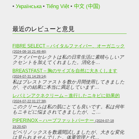
Українська
Tiếng Việt
中文 (中国)
最近のレビューと意見
FIBRE SELECT – バイタルファイバー、オーガニック
(2024-08-16 21:49:46)
ファイバーセレクトは私の日常生活に素晴らしいア
クセントを加えてくれました。消化を…
BREASTFAST – 胸のサイズを自然に大きくします
(2024-07-31 14:29:14)
私はブレストファストを数か月間使用してきました
が、その結果に本当に満足しています…
レバミンアクネクリーム – 進行したニキビに効果的
(2024-07-22 01:27:38)
このクリームは私の肌にとても良いです。私は何年
もニキビに悩まされてきましたが、こ…
PIPERINOX – ハーブファットバーナー
(2024-07-18
19:20:42)
ピペリノックスを数週間試しましたが、大きな変化
は見られませんでした。体重管理と代…