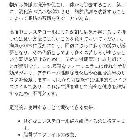
物から静脈の洗浄を促進し、体から除去すること、第二
に、消化液の流れを増加させ、脂肪代謝を改善すること
によって脂肪の蓄積を防ぐことである。
高血中コレステロールによる深刻な結果が起こるまで待
つのは良い方法ではないことを覚えておいてください。
病気が非常に厄介になり、回復にさらに多くの労力が必
要となり、その代償としてより多くの苦しみが生じると
いう事態を避けるために、早めに健康管理に取り組むこ
とが賢明です。 この豊富なフォーミュラには優れた予防
効果があり、アテローム性動脈硬化症や心血管疾患のリ
スクを軽減します。 明らかな前提条件は健康的なライフ
スタイルであり、これは生涯を通じて完全な健康を維持
するために不可欠です。
定期的に使用することで期待できる効果。
良好なコレステロール値を維持するのに役立ちま
す。
脂質プロファイルの改善、