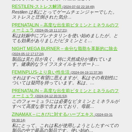
RESTILEN-ストレス解消
(2024-07-02 22:18:49)
Restilen は私にとってゲームチェンジャーでした。
ストレスと圧倒された気分…
PRENATALIN – 高度な出生前ビタミンとミネラルのフ
ォーミュラ
(2024-05-18 11:17:21)
私は妊娠中にプレナタリンを使い始めましたが、と
ても効果がありました!ビタミンとミ…
NIGHT MEGA BURNER – 余分な脂肪を革新的に除去
(2024-05-12 17:17:24)
製品は見た目が良く、特に天然成分が優れていま
す。健康的なライフスタイルをサポート…
FEMINPLUS-より良い性生活
(2024-04-19 11:37:36)
それはすべて有望に思えますが、私はその有効性に
ついては疑問を持っています。私は、…
PRENATALIN – 高度な出生前ビタミンとミネラルのフ
ォーミュラ
(2024-04-12 20:31:53)
このフォーミュラには必要なビタミンとミネラルが
すべて高度な形で含まれており、母親…
ZINAMAX – にきびに対するハーブエキス
(2024-03-31
09:30:14)
私にとって、これは私が使用しようとしたすべての
製品の中で最高の製品です。使い始め…