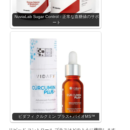
NuviaLab Sugar Control - 正常な血糖値のサポ
ート
ビダフィ クルクミン プラス+ バイオMS™
リピッド コントロール プラスはどのように機能します