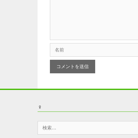
ト
名
前
♀
検
索: