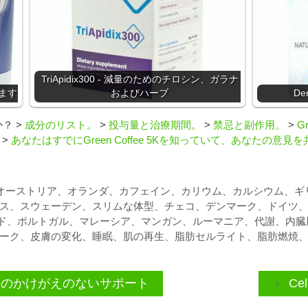
TriApidix300 - 減量のためのチロシン、ガラナ
します
およびハーブ
De
か？
>
成分のリスト。
>
投与量と治療期間。
>
禁忌と副作用。
>
G
>
あなたはすでにGreen Coffee 5Kを知っていて、あなたの意
オーストリア
、
オランダ
、
カフェイン
、
カリウム
、
カルシウム
、
ギ
ス
、
スウェーデン
、
スリムな体型
、
チェコ
、
デンマーク
、
ドイツ
ド
、
ポルトガル
、
マレーシア
、
マンガン
、
ルーマニア
、
代謝
、
内臓
ーク
、
皮膚の変化
、
睡眠
、
肌の再生
、
脂肪セルライト
、
脂肪燃焼
年期障害のかけがえのないサポート
Ce