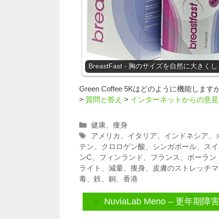
BreastFast - 胸のサイズを自然に大きく
Green Coffee 5Kはどのように機能します
>
質問と答え
>
インターネットからの意見
カ
健康
、
痩身
テ
タ
アメリカ
、
イタリア
、
インドネシア
、
ゴ
グ
テン
、
クロロゲン酸
、
シンガポール
、
スイ
リ
ンC
、
フィンランド
、
フランス
、
ポーラン
ー
ライト
、
減量
、
痩身
、
皮膚のストレッチマ
毒
、
鉄
、
銅
、
香港
NuviaLab Meno – 更