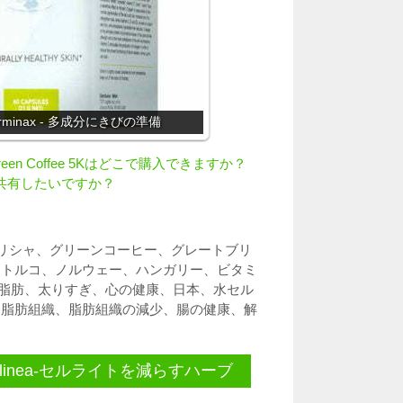
rminax - 多成分にきびの準備
reen Coffee 5Kはどこで購入できますか？
見を共有したいですか？
リシャ
、
グリーンコーヒー
、
グレートブリ
、
トルコ
、
ノルウェー
、
ハンガリー
、
ビタミ
脂肪
、
太りすぎ
、
心の健康
、
日本
、
水セル
、
脂肪組織
、
脂肪組織の減少
、
腸の健康
、
解
llinea-セルライトを減らすハーブ