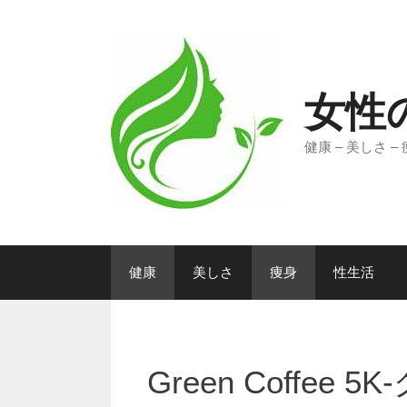
コ
ン
テ
ン
ツ
女性
へ
ス
健康 – 美しさ –
キ
ッ
プ
健康
美しさ
痩身
性生活
Green Coffe