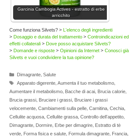
Garcinia Cambogia Actives - estratto di erbe
arricchito
Come funziona Silvets?
>
L'elenco degli ingredienti
>
Dosaggio e durata del trattamento
>
Controindicazioni ed
effetti collaterali
>
Dove posso acquistare Silvets?
>
Domande e risposte
>
Opinioni da Internet
>
Conosci già
Silvets e vuoi condividere la tua opinione?
Categorie
Dimagrante
,
Salute
Tag
Apparato digerente
,
Aumenta il tuo metabolismo
,
Aumentare il metabolismo
,
Bacche di acai
,
Brucia calorie
,
Brucia grassi
,
Bruciare i grassi
,
Bruciare i grassi
velocemente
,
Cambiamenti sulla pelle
,
Carnitina
,
Cechia
,
Cellulite acquosa
,
Cellulite grassa
,
Controllo dell'appetito
,
Dimagrante
,
Dormire
,
Erbe per dimagrire
,
Estratto di tè
verde
,
Forma fisica e salute
,
Formula dimagrante
,
Francia
,