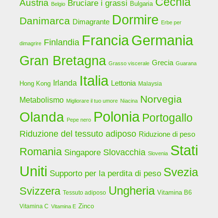
Cechia
Austria
Bruciare i grassi
Bulgaria
Belgio
Dormire
Danimarca
Dimagrante
Erbe per
Germania
Francia
Finlandia
dimagrire
Gran Bretagna
Grecia
Grasso viscerale
Guarana
Italia
Irlanda
Lettonia
Hong Kong
Malaysia
Norvegia
Metabolismo
Migliorare il tuo umore
Niacina
Polonia
Olanda
Portogallo
Pepe nero
Riduzione del tessuto adiposo
Riduzione di peso
Stati
Romania
Slovacchia
Singapore
Slovenia
Uniti
Svezia
Supporto per la perdita di peso
Ungheria
Svizzera
Vitamina B6
Tessuto adiposo
Zinco
Vitamina C
Vitamina E