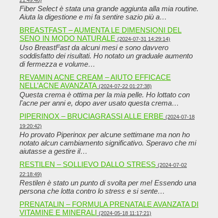
Fiber Select è stata una grande aggiunta alla mia routine.
Aiuta la digestione e mi fa sentire sazio più a…
BREASTFAST – AUMENTA LE DIMENSIONI DEL
SENO IN MODO NATURALE
(2024-07-31 14:29:14)
Uso BreastFast da alcuni mesi e sono davvero
soddisfatto dei risultati. Ho notato un graduale aumento
di fermezza e volume…
REVAMIN ACNE CREAM – AIUTO EFFICACE
NELL’ACNE AVANZATA
(2024-07-22 01:27:38)
Questa crema è ottima per la mia pelle. Ho lottato con
l'acne per anni e, dopo aver usato questa crema…
PIPERINOX – BRUCIAGRASSI ALLE ERBE
(2024-07-18
19:20:42)
Ho provato Piperinox per alcune settimane ma non ho
notato alcun cambiamento significativo. Speravo che mi
aiutasse a gestire il…
RESTILEN – SOLLIEVO DALLO STRESS
(2024-07-02
22:18:49)
Restilen è stato un punto di svolta per me! Essendo una
persona che lotta contro lo stress e si sente…
PRENATALIN – FORMULA PRENATALE AVANZATA DI
VITAMINE E MINERALI
(2024-05-18 11:17:21)