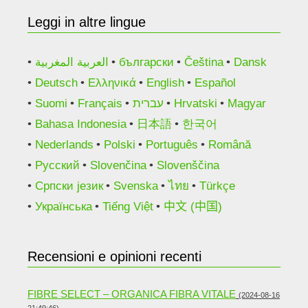
Leggi in altre lingue
العربية المغربية
български
Čeština
Dansk
Deutsch
Ελληνικά
English
Español
Suomi
Français
עברית
Hrvatski
Magyar
Bahasa Indonesia
日本語
한국어
Nederlands
Polski
Português
Română
Русский
Slovenčina
Slovenščina
Српски језик
Svenska
ไทย
Türkçe
Українська
Tiếng Việt
中文 (中国)
Recensioni e opinioni recenti
FIBRE SELECT – ORGANICA FIBRA VITALE
(2024-08-16
21:49:46)