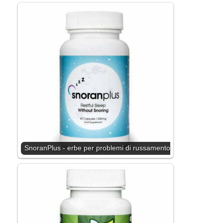
SnoranPlus - erbe per problemi di russamento