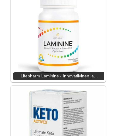
Lifepharm Laminine - Innovatiivinen ja…