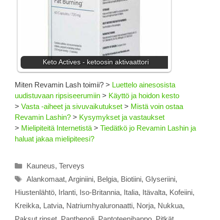
Keto Actives - ketoosin aktivaattori
Miten Revamin Lash toimii?
>
Luettelo ainesosista
uudistuvaan ripsiseerumiin
>
Käyttö ja hoidon kesto
>
Vasta -aiheet ja sivuvaikutukset
>
Mistä voin ostaa
Revamin Lashin?
>
Kysymykset ja vastaukset
>
Mielipiteitä Internetistä
>
Tiedätkö jo Revamin Lashin ja
haluat jakaa mielipiteesi?
Kategoriat
Kauneus
,
Terveys
Avainsanat
Alankomaat
,
Arginiini
,
Belgia
,
Biotiini
,
Glyseriini
,
Hiustenlähtö
,
Irlanti
,
Iso-Britannia
,
Italia
,
Itävalta
,
Kofeiini
,
Kreikka
,
Latvia
,
Natriumhyaluronaatti
,
Norja
,
Nukkua
,
Paksut ripset
,
Panthenoli
,
Pantoteenihappo
,
Pitkät