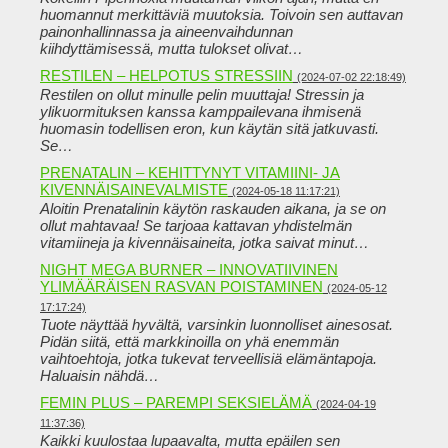
huomannut merkittäviä muutoksia. Toivoin sen auttavan
painonhallinnassa ja aineenvaihdunnan
kiihdyttämisessä, mutta tulokset olivat…
RESTILEN – HELPOTUS STRESSIIN
(2024-07-02 22:18:49)
Restilen on ollut minulle pelin muuttaja! Stressin ja
ylikuormituksen kanssa kamppailevana ihmisenä
huomasin todellisen eron, kun käytän sitä jatkuvasti.
Se…
PRENATALIN – KEHITTYNYT VITAMIINI- JA
KIVENNÄISAINEVALMISTE
(2024-05-18 11:17:21)
Aloitin Prenatalinin käytön raskauden aikana, ja se on
ollut mahtavaa! Se tarjoaa kattavan yhdistelmän
vitamiineja ja kivennäisaineita, jotka saivat minut…
NIGHT MEGA BURNER – INNOVATIIVINEN
YLIMÄÄRÄISEN RASVAN POISTAMINEN
(2024-05-12
17:17:24)
Tuote näyttää hyvältä, varsinkin luonnolliset ainesosat.
Pidän siitä, että markkinoilla on yhä enemmän
vaihtoehtoja, jotka tukevat terveellisiä elämäntapoja.
Haluaisin nähdä…
FEMIN PLUS – PAREMPI SEKSIELÄMÄ
(2024-04-19
11:37:36)
Kaikki kuulostaa lupaavalta, mutta epäilen sen