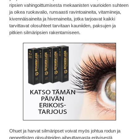
ripsien vahingoittumisesta mekaanisten vaurioiden suhteen
ja oikea ruokavalio, runsaasti ravintoaineita, vitamiineja,
kivennäisaineita ja hivenaineita, jotka tarjoavat kaikki
tarvittavat olosuhteet tarvitaan kauniiden, paksujen ja
pitkien silmäripsien rakentamiseen.
Ohuet ja harvat silmäripset voivat myös johtua rodun ja
geneettisten olosuhteiden aiheuttamasta erityisestä