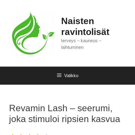
Siirry
sisältöön
Naisten
ravintolisät
terveys – kauneus –
laihtuminen
Valikko
Revamin Lash – seerumi,
joka stimuloi ripsien kasvua