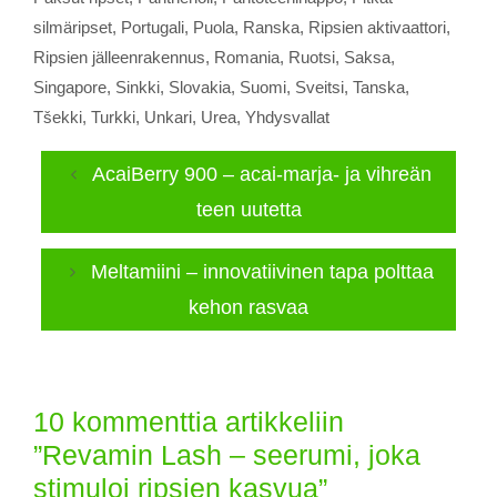
silmäripset
,
Portugali
,
Puola
,
Ranska
,
Ripsien aktivaattori
,
Ripsien jälleenrakennus
,
Romania
,
Ruotsi
,
Saksa
,
Singapore
,
Sinkki
,
Slovakia
,
Suomi
,
Sveitsi
,
Tanska
,
Tšekki
,
Turkki
,
Unkari
,
Urea
,
Yhdysvallat
AcaiBerry 900 – acai-marja- ja vihreän
teen uutetta
Meltamiini – innovatiivinen tapa polttaa
kehon rasvaa
10 kommenttia artikkeliin
”Revamin Lash – seerumi, joka
stimuloi ripsien kasvua”