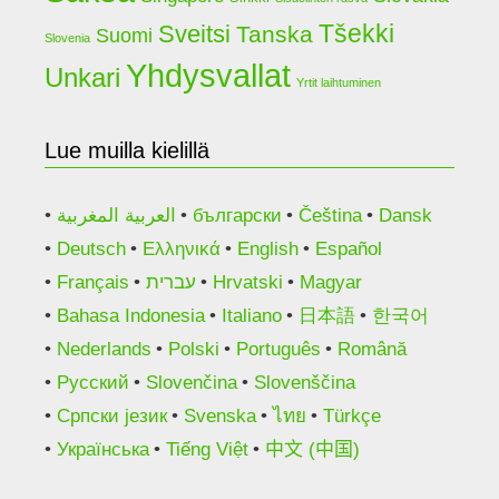
Tšekki
Sveitsi
Tanska
Suomi
Slovenia
Yhdysvallat
Unkari
Yrtit laihtuminen
Lue muilla kielillä
العربية المغربية
български
Čeština
Dansk
Deutsch
Ελληνικά
English
Español
Français
עברית
Hrvatski
Magyar
Bahasa Indonesia
Italiano
日本語
한국어
Nederlands
Polski
Português
Română
Русский
Slovenčina
Slovenščina
Српски језик
Svenska
ไทย
Türkçe
Українська
Tiếng Việt
中文 (中国)