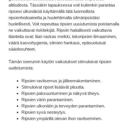
alttiudesta. Tässäkin tapauksessa voit kuitenkin parantaa
ripsiesi ulkonäköä käyttämällä tätä luonnollista
ripsienhoitoainetta ja huolehtimalla silmäripsistäsi
huolellisesti. Voit nopeuttaa ripsien uusiutumista poistamalla
ne vaikuttavat riskitekijät. Ripsiin haitallisesti vaikuttavia
tilanteita ovat: liian raskas meikki, tekoripsien liimaaminen,
väärä kasvohygienia, silmien hankaus, epäsuotuisat
sääolosuhteet.
Tämän seerumin käytön vaikutukset stimuloivat ripsien
uudistumista:
Ripsien ravitsemus ja jälleenrakentaminen.
Stimuloivat ripset lisäävät pituutta.
Ripsien paksuuntuminen ja näkyvä tiheys.
Ripsien värin parantaminen.
Ripsien ulkonäön ja terveyden parantaminen.
Ripsien syvä nesteytys.
Ripsien ympärillä olevan ihon ravitseminen.