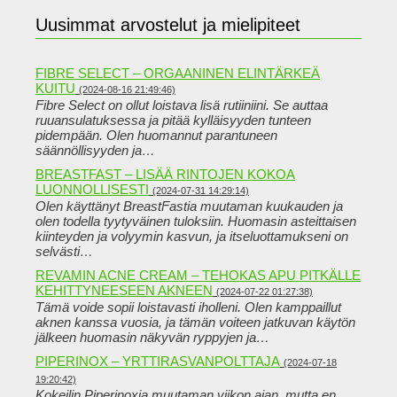
Uusimmat arvostelut ja mielipiteet
FIBRE SELECT – ORGAANINEN ELINTÄRKEÄ
KUITU
(2024-08-16 21:49:46)
Fibre Select on ollut loistava lisä rutiiniini. Se auttaa
ruuansulatuksessa ja pitää kylläisyyden tunteen
pidempään. Olen huomannut parantuneen
säännöllisyyden ja…
BREASTFAST – LISÄÄ RINTOJEN KOKOA
LUONNOLLISESTI
(2024-07-31 14:29:14)
Olen käyttänyt BreastFastia muutaman kuukauden ja
olen todella tyytyväinen tuloksiin. Huomasin asteittaisen
kiinteyden ja volyymin kasvun, ja itseluottamukseni on
selvästi…
REVAMIN ACNE CREAM – TEHOKAS APU PITKÄLLE
KEHITTYNEESEEN AKNEEN
(2024-07-22 01:27:38)
Tämä voide sopii loistavasti iholleni. Olen kamppaillut
aknen kanssa vuosia, ja tämän voiteen jatkuvan käytön
jälkeen huomasin näkyvän ryppyjen ja…
PIPERINOX – YRTTIRASVANPOLTTAJA
(2024-07-18
19:20:42)
Kokeilin Piperinoxia muutaman viikon ajan, mutta en