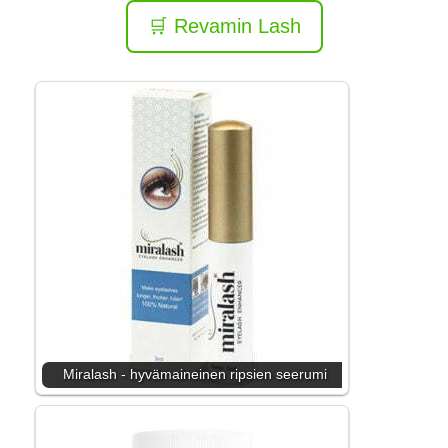
🛒 Revamin Lash
Miralash - hyvämaineinen ripsien seerumi