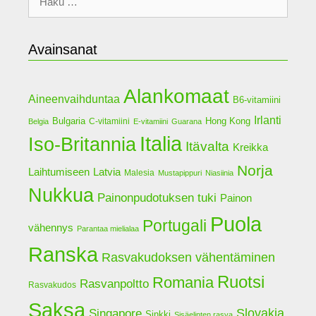
Avainsanat
Alankomaat
Aineenvaihduntaa
B6-vitamiini
Irlanti
Bulgaria
Hong Kong
C-vitamiini
Belgia
E-vitamiini
Guarana
Italia
Iso-Britannia
Itävalta
Kreikka
Norja
Latvia
Laihtumiseen
Malesia
Mustapippuri
Niasiinia
Nukkua
Painonpudotuksen tuki
Painon
Puola
Portugali
vähennys
Parantaa mielialaa
Ranska
Rasvakudoksen vähentäminen
Ruotsi
Romania
Rasvanpoltto
Rasvakudos
Saksa
Slovakia
Singapore
Sinkki
Sisäelinten rasva