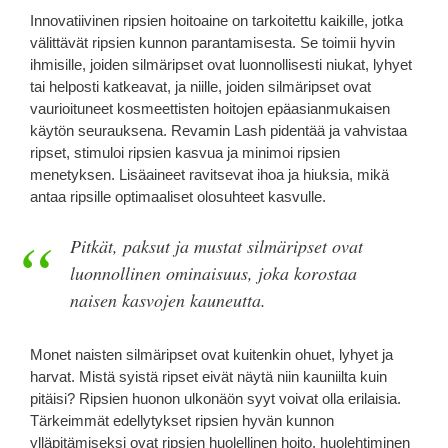
Innovatiivinen ripsien hoitoaine on tarkoitettu kaikille, jotka
välittävät ripsien kunnon parantamisesta. Se toimii hyvin
ihmisille, joiden silmäripset ovat luonnollisesti niukat, lyhyet
tai helposti katkeavat, ja niille, joiden silmäripset ovat
vaurioituneet kosmeettisten hoitojen epäasianmukaisen
käytön seurauksena. Revamin Lash pidentää ja vahvistaa
ripset, stimuloi ripsien kasvua ja minimoi ripsien
menetyksen. Lisäaineet ravitsevat ihoa ja hiuksia, mikä
antaa ripsille optimaaliset olosuhteet kasvulle.
Pitkät, paksut ja mustat silmäripset ovat
luonnollinen ominaisuus, joka korostaa
naisen kasvojen kauneutta.
Monet naisten silmäripset ovat kuitenkin ohuet, lyhyet ja
harvat. Mistä syistä ripset eivät näytä niin kauniilta kuin
pitäisi? Ripsien huonon ulkonäön syyt voivat olla erilaisia.
Tärkeimmät edellytykset ripsien hyvän kunnon
ylläpitämiseksi ovat ripsien huolellinen hoito, huolehtiminen