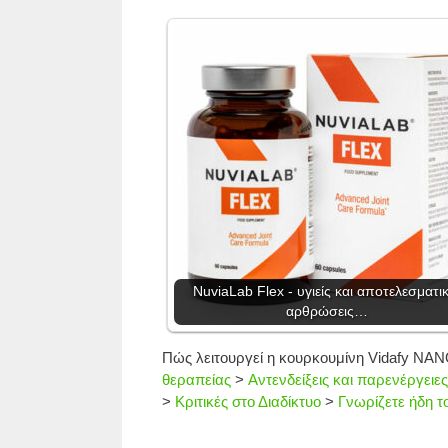
NuviaLab Flex - υγιείς και αποτελεσματι
αρθρώσεις…
Πώς λειτουργεί η κουρκουμίνη Vidafy NA
θεραπείας
>
Αντενδείξεις και παρενέργειες
>
Κριτικές στο Διαδίκτυο
>
Γνωρίζετε ήδη τ