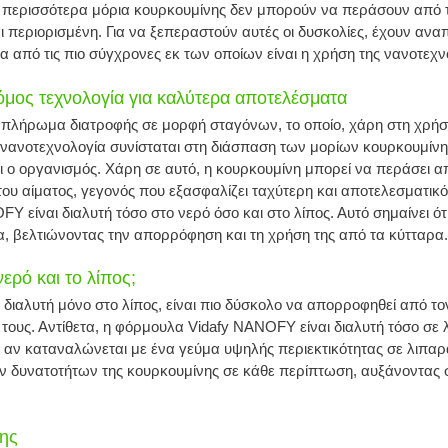
 περισσότερα μόρια κουρκουμίνης δεν μπορούν να περάσουν από 
αι περιορισμένη. Για να ξεπεραστούν αυτές οι δυσκολίες, έχουν ανα
ια από τις πιο σύγχρονες εκ των οποίων είναι η χρήση της νανοτεχν
μος τεχνολογία για καλύτερα αποτελέσματα
πλήρωμα διατροφής σε μορφή σταγόνων, το οποίο, χάρη στη χρήση
Η νανοτεχνολογία συνίσταται στη διάσπαση των μορίων κουρκουμίνη
ι ο οργανισμός. Χάρη σε αυτό, η κουρκουμίνη μπορεί να περάσει α
του αίματος, γεγονός που εξασφαλίζει ταχύτερη και αποτελεσματικότ
είναι διαλυτή τόσο στο νερό όσο και στο λίπος. Αυτό σημαίνει ότ
, βελτιώνοντας την απορρόφηση και τη χρήση της από τα κύτταρα.
νερό και το λίπος;
 διαλυτή μόνο στο λίπος, είναι πιο δύσκολο να απορροφηθεί από το
ους. Αντίθετα, η φόρμουλα Vidafy NANOFY είναι διαλυτή τόσο σε λ
ν καταναλώνεται με ένα γεύμα υψηλής περιεκτικότητας σε λιπαρά 
ων δυνατοτήτων της κουρκουμίνης σε κάθε περίπτωση, αυξάνοντας σ
νης