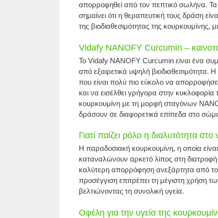
απορροφηθεί από τον πεπτικό σωλήνα. Τα
σημαίνει ότι η θεραπευτική τους δράση είν
της βιοδιαθεσιμότητας της κουρκουμίνης, μ
Vidafy NANOFY Curcumin – καινοτό
Το Vidafy NANOFY Curcumin είναι ένα συμ
από εξαιρετικά υψηλή βιοδιαθεσιμότητα. 
που είναι πολύ πιο εύκολο να απορροφήσε
και να εισέλθει γρήγορα στην κυκλοφορία 
κουρκουμίνη με τη μορφή σταγόνων NANOFY 
δράσουν σε διαφορετικά επίπεδα στο σώμα
Γιατί παίζει ρόλο η διαλυτότητα στο 
Η παραδοσιακή κουρκουμίνη, η οποία είναι
καταναλώνουν αρκετό λίπος στη διατροφή τ
καλύτερη απορρόφηση ανεξάρτητα από το α
προσέγγιση επιτρέπει τη μέγιστη χρήση τ
βελτιώνοντας τη συνολική υγεία.
Οφέλη για την υγεία της κουρκουμί