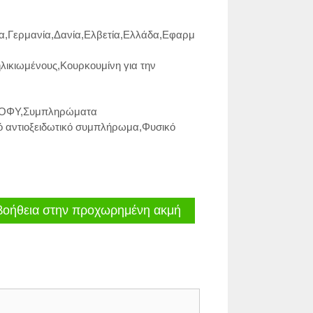
α
,
Γερμανία
,
Δανία
,
Ελβετία
,
Ελλάδα
,
Εφαρμ
ηλικιωμένους
,
Κουρκουμίνη για την
ΝΟΦΥ
,
Συμπληρώματα
ό αντιοξειδωτικό συμπλήρωμα
,
Φυσικό
βοήθεια στην προχωρημένη ακμή