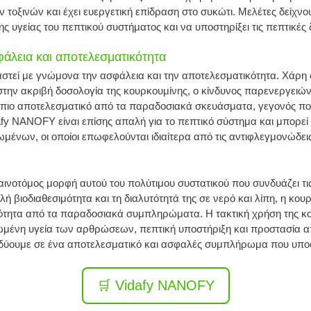
οξινών και έχει ευεργετική επίδραση στο συκώτι. Μελέτες δείχνου
ς υγείας του πεπτικού συστήματος και να υποστηρίξει τις πεπτικές δ
λεια και αποτελεσματικότητα
στεί με γνώμονα την ασφάλεια και την αποτελεσματικότητα. Χάρη
 στην ακριβή δοσολογία της κουρκουμίνης, ο κίνδυνος παρενεργειών
πιο αποτελεσματικό από τα παραδοσιακά σκευάσματα, γεγονός που
fy NANOFY είναι επίσης απαλή για το πεπτικό σύστημα και μπορεί
ένων, οι οποίοι επωφελούνται ιδιαίτερα από τις αντιφλεγμονώδεις
ινοτόμος μορφή αυτού του πολύτιμου συστατικού που συνδυάζει τις 
 βιοδιαθεσιμότητα και τη διαλυτότητά της σε νερό και λίπη, η κο
ότητα από τα παραδοσιακά συμπληρώματα. Η τακτική χρήση της κ
ιωμένη υγεία των αρθρώσεων, πεπτική υποστήριξη και προστασία α
νδύουμε σε ένα αποτελεσματικό και ασφαλές συμπλήρωμα που υποστ
🛒 Vidafy NANOFY