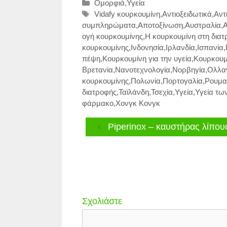
Κατηγορίες
Ομορφιά
,
Υγεία
Ετικέτες
Vidafy κουρκουμίνη
,
Αντιοξειδωτικά
,
Αντ
συμπληρώματα
,
Αποτοξίνωση
,
Αυστραλία
,
Α
ογή κουρκουμίνης
,
Η κουρκουμίνη στη δια
κουρκουμίνης
,
Ινδονησία
,
Ιρλανδία
,
Ισπανία
,
πέψη
,
Κουρκουμίνη για την υγεία
,
Κουρκουμί
Βρετανία
,
Νανοτεχνολογία
,
Νορβηγία
,
Ολλα
κουρκουμίνης
,
Πολωνία
,
Πορτογαλία
,
Ρουμα
διατροφής
,
Ταϊλάνδη
,
Τσεχία
,
Υγεία
,
Υγεία τ
φάρμακο
,
Χονγκ Κονγκ
Piperinox – καυστήρας λίπο
Σχολιάστε
Σχόλιο