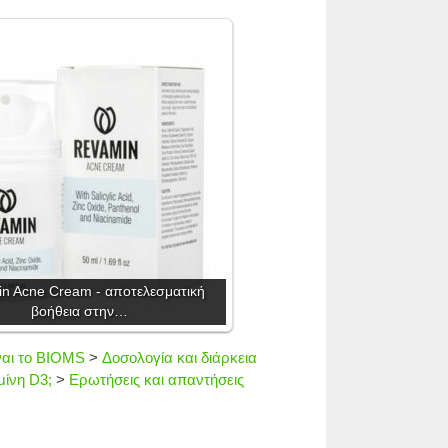
n Acne Cream - αποτελεσματική
βοήθεια στην…
ίναι το BIOMS
>
Δοσολογία και διάρκεια
ίνη D3;
>
Ερωτήσεις και απαντήσεις