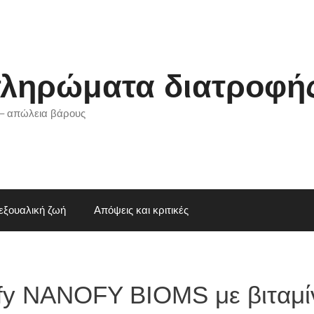
ληρώματα διατροφής 
 – απώλεια βάρους
εξουαλική ζωή
Απόψεις και κριτικές
fy NANOFY BIOMS με βιταμί