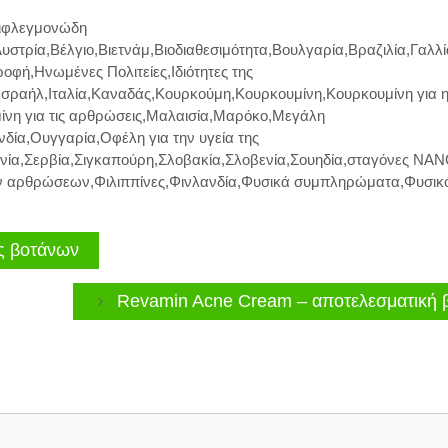
ιφλεγμονώδη
υστρία
,
Βέλγιο
,
Βιετνάμ
,
Βιοδιαθεσιμότητα
,
Βουλγαρία
,
Βραζιλία
,
Γαλλί
τροφή
,
Ηνωμένες Πολιτείες
,
Ιδιότητες της
Ισραήλ
,
Ιταλία
,
Καναδάς
,
Κουρκούμη
,
Κουρκουμίνη
,
Κουρκουμίνη για 
νη για τις αρθρώσεις
,
Μαλαισία
,
Μαρόκο
,
Μεγάλη
νδία
,
Ουγγαρία
,
Οφέλη για την υγεία της
νία
,
Σερβία
,
Σιγκαπούρη
,
Σλοβακία
,
Σλοβενία
,
Σουηδία
,
σταγόνες ΝΑ
ων αρθρώσεων
,
Φιλιππίνες
,
Φινλανδία
,
Φυσικά συμπληρώματα
,
Φυσικ
υς βοτάνων
Revamin Acne Cream – αποτελεσματική 