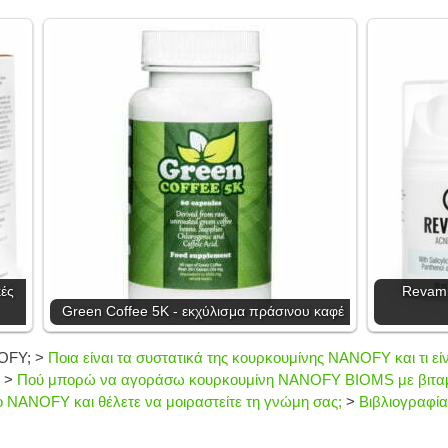
κές
Revami
Green Coffee 5K - εκχύλισμα πράσινου καφέ
NOFY;
>
Ποια είναι τα συστατικά της κουρκουμίνης NANOFY και τι ε
>
Πού μπορώ να αγοράσω κουρκουμίνη NANOFY BIOMS με βιταμ
ο NANOFY και θέλετε να μοιραστείτε τη γνώμη σας;
>
Βιβλιογραφία