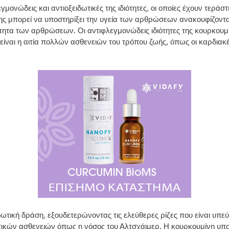
γμονώδεις και αντιοξειδωτικές της ιδιότητες, οι οποίες έχουν τεράσ
νης μπορεί να υποστηρίξει την υγεία των αρθρώσεων ανακουφίζον
τητα των αρθρώσεων. Οι αντιφλεγμονώδεις ιδιότητες της κουρκου
είναι η αιτία πολλών ασθενειών του τρόπου ζωής, όπως οι καρδιακές
ωτική δράση, εξουδετερώνοντας τις ελεύθερες ρίζες που είναι υπεύ
ικών ασθενειών όπως η νόσος του Αλτσχάιμερ. Η κουρκουμίνη υποσ