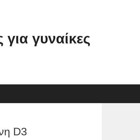
για γυναίκες
νη D3