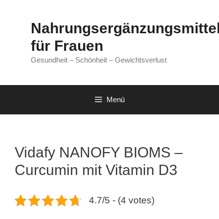
Zum
Inhalt
Nahrungsergänzungsmitte
springen
für Frauen
Gesundheit – Schönheit – Gewichtsverlust
Menü
Vidafy NANOFY BIOMS –
Curcumin mit Vitamin D3
4.7/5 - (4 votes)