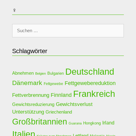
♀
Suche
nach:
Schlagwörter
Deutschland
Abnehmen
Bulgarien
Belgien
Dänemark
Fettgewebereduktion
Fettgewebe
Frankreich
Finnland
Fettverbrennung
Gewichtsverlust
Gewichtsreduzierung
Unterstützung
Griechenland
Großbritannien
Irland
Hongkong
Guarana
Italien
Lettland
Malaysia