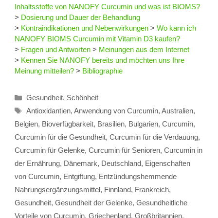
Inhaltsstoffe von NANOFY Curcumin und was ist BIOMS?
>
Dosierung und Dauer der Behandlung
>
Kontraindikationen und Nebenwirkungen
>
Wo kann ich
NANOFY BIOMS Curcumin mit Vitamin D3 kaufen?
>
Fragen und Antworten
>
Meinungen aus dem Internet
>
Kennen Sie NANOFY bereits und möchten uns Ihre
Meinung mitteilen?
>
Bibliographie
Kategorien
Gesundheit
,
Schönheit
Schlagwörter
Antioxidantien
,
Anwendung von Curcumin
,
Australien
,
Belgien
,
Bioverfügbarkeit
,
Brasilien
,
Bulgarien
,
Curcumin
,
Curcumin für die Gesundheit
,
Curcumin für die Verdauung
,
Curcumin für Gelenke
,
Curcumin für Senioren
,
Curcumin in
der Ernährung
,
Dänemark
,
Deutschland
,
Eigenschaften
von Curcumin
,
Entgiftung
,
Entzündungshemmende
Nahrungsergänzungsmittel
,
Finnland
,
Frankreich
,
Gesundheit
,
Gesundheit der Gelenke
,
Gesundheitliche
Vorteile von Curcumin
,
Griechenland
,
Großbritannien
,