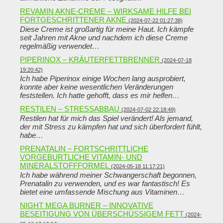
REVAMIN AKNE-CREME – WIRKSAME HILFE BEI
FORTGESCHRITTENER AKNE
(2024-07-22 01:27:38)
Diese Creme ist großartig für meine Haut. Ich kämpfe
seit Jahren mit Akne und nachdem ich diese Creme
regelmäßig verwendet…
PIPERINOX – KRÄUTERFETTBRENNER
(2024-07-18
19:20:42)
Ich habe Piperinox einige Wochen lang ausprobiert,
konnte aber keine wesentlichen Veränderungen
feststellen. Ich hatte gehofft, dass es mir helfen…
RESTILEN – STRESSABBAU
(2024-07-02 22:18:49)
Restilen hat für mich das Spiel verändert! Als jemand,
der mit Stress zu kämpfen hat und sich überfordert fühlt,
habe…
PRENATALIN – FORTSCHRITTLICHE
VORGEBURTLICHE VITAMIN- UND
MINERALSTOFFFORMEL
(2024-05-18 11:17:21)
Ich habe während meiner Schwangerschaft begonnen,
Prenatalin zu verwenden, und es war fantastisch! Es
bietet eine umfassende Mischung aus Vitaminen…
NIGHT MEGA BURNER – INNOVATIVE
BESEITIGUNG VON ÜBERSCHÜSSIGEM FETT
(2024-