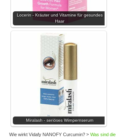
Locerin - Kräuter und Vitamine für gesundes
Haar
Miralash - seriöses Wimpernserum
Wie wirkt Vidafy NANOFY Curcumin?
>
Was sind die