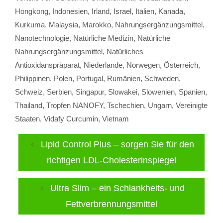
Hongkong
,
Indonesien
,
Irland
,
Israel
,
Italien
,
Kanada
,
Kurkuma
,
Malaysia
,
Marokko
,
Nahrungsergänzungsmittel
,
Nanotechnologie
,
Natürliche Medizin
,
Natürliche
Nahrungsergänzungsmittel
,
Natürliches
Antioxidanspräparat
,
Niederlande
,
Norwegen
,
Österreich
,
Philippinen
,
Polen
,
Portugal
,
Rumänien
,
Schweden
,
Schweiz
,
Serbien
,
Singapur
,
Slowakei
,
Slowenien
,
Spanien
,
Thailand
,
Tropfen NANOFY
,
Tschechien
,
Ungarn
,
Vereinigte
Staaten
,
Vidafy Curcumin
,
Vietnam
Lipid Control Plus – sorgen Sie für den
richtigen LDL-Cholesterinspiegel
Ultra Slim – ein Schlankheits- und
Fettverbrennungsmittel