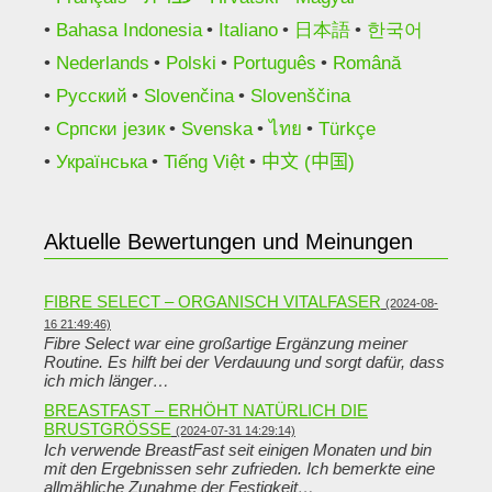
Bahasa Indonesia
Italiano
日本語
한국어
Nederlands
Polski
Português
Română
Русский
Slovenčina
Slovenščina
Српски језик
Svenska
ไทย
Türkçe
Українська
Tiếng Việt
中文 (中国)
Aktuelle Bewertungen und Meinungen
FIBRE SELECT – ORGANISCH VITALFASER
(2024-08-
16 21:49:46)
Fibre Select war eine großartige Ergänzung meiner
Routine. Es hilft bei der Verdauung und sorgt dafür, dass
ich mich länger…
BREASTFAST – ERHÖHT NATÜRLICH DIE
BRUSTGRÖSSE
(2024-07-31 14:29:14)
Ich verwende BreastFast seit einigen Monaten und bin
mit den Ergebnissen sehr zufrieden. Ich bemerkte eine
allmähliche Zunahme der Festigkeit…