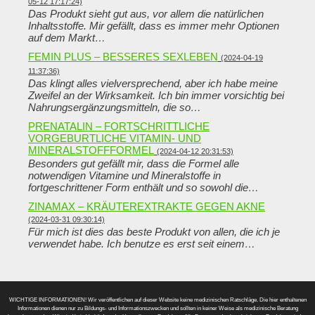
05-12 17:17:24)
Das Produkt sieht gut aus, vor allem die natürlichen
Inhaltsstoffe. Mir gefällt, dass es immer mehr Optionen
auf dem Markt…
FEMIN PLUS – BESSERES SEXLEBEN
(2024-04-19
11:37:36)
Das klingt alles vielversprechend, aber ich habe meine
Zweifel an der Wirksamkeit. Ich bin immer vorsichtig bei
Nahrungsergänzungsmitteln, die so…
PRENATALIN – FORTSCHRITTLICHE
VORGEBURTLICHE VITAMIN- UND
MINERALSTOFFFORMEL
(2024-04-12 20:31:53)
Besonders gut gefällt mir, dass die Formel alle
notwendigen Vitamine und Mineralstoffe in
fortgeschrittener Form enthält und so sowohl die…
ZINAMAX – KRÄUTEREXTRAKTE GEGEN AKNE
(2024-03-31 09:30:14)
Für mich ist dies das beste Produkt von allen, die ich je
verwendet habe. Ich benutze es erst seit einem…
WICHTIGE INFORMATIONEN! Wir veröffentlichen auf dieser Website keine medizinischen Ratschläge. Die hier enthaltenen
Informationen dienen nur zu Bildungs- und Informationszwecken und sollten in keiner Weise als medizinische Beratung