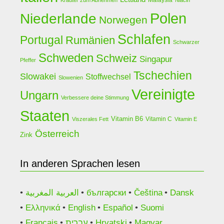
Kräuter zum Abnehmen
Niacin
Polen
Niederlande
Norwegen
Schlafen
Portugal
Rumänien
Schwarzer
Schweden
Schweiz
Singapur
Pfeffer
Tschechien
Slowakei
Stoffwechsel
Slowenien
Vereinigte
Ungarn
Verbessere deine Stimmung
Staaten
Vitamin B6
Vitamin C
Viszerales Fett
Vitamin E
Österreich
Zink
In anderen Sprachen lesen
العربية المغربية
български
Čeština
Dansk
Ελληνικά
English
Español
Suomi
Français
עברית
Hrvatski
Magyar