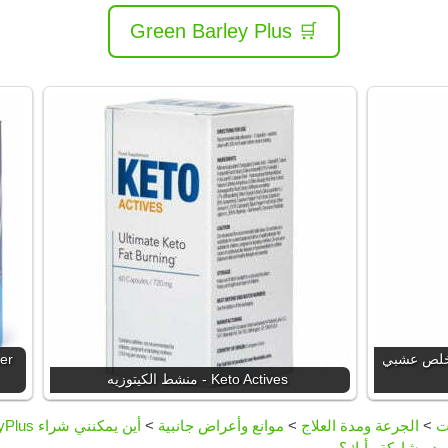
🛒 Green Barley Plus
Garcinia  - مستخلص عشبي
Keto Actives - منشط الكيتوزيه
ت
>
الجرعة ومدة العلاج
>
موانع وأعراض جانبية
>
أين يمكنني شراء GreenBarleyPlus؟