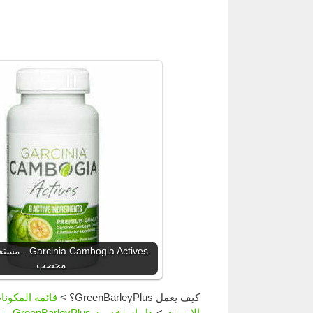
Cambogia Actives
مخصب
كيف يعمل GreenBarleyPlus؟
>
قائمة المكونا
الإنترنت
>
هل استخدمت GreenBarleyPlus وتريد مشاركة رأيك؟