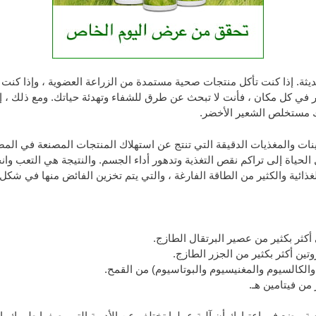
يثة. إذا كنت تأكل منتجات صحية مستمدة من الزراعة العضوية ، وإذا كن
لتوتر في كل مكان ، فأنت لا تبحث عن طرق للشفاء وتهدئة حياتك. ومع ذلك ، إذ
ك مستخلص الشعير الأخضر.
ات والمغذيات الدقيقة التي تنتج عن استهلاك المنتجات المصنعة في المصا
لحياة إلى تراكم نقص التغذية وتدهور أداء الجسم. والنتيجة هي التعب وا
لغذائية والكثير من الطاقة الفارغة ، والتي يتم تخزين الفائض منها في شك
كثر بكثير من عصير البرتقال الطازج.
تين أكثر بكثير من الجزر الطازج.
 والكالسيوم والمغنيسيوم والبوتاسيوم) من القمح.
من فيتامين هـ.
ية ، ضع في اعتبارك أن آلية عملها تختلف عن الأدوية التي يصفها طبيبك. ا