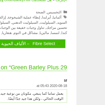
Categories
التخسيس
,
الصحة
Tags
ألمانيا
,
أيرلندا
,
إبطاء عملية الشيخوخة
,
إزال
السويد
,
السيلوليت
,
السيلوليت الدهني
,
السيلول
تحسين مزاجك
,
تناول وجبات خفيفة بين الوجبا
كندا
,
لنمسا
,
ماليزيا
,
مشاكل في النوم
,
هنغاريا
,
ه
Fibre Select – الألياف الحيوية والعضوية
29 thoughts on “Green Barley Plus – مستخلص الشعير الأخضر المخصب”
lif
2020-08-18 at 05:43
يعمل تماما كما ينبغي. مكونان من نوعية جيد
الوقت الحالي ، ولكن هذا جيد جدًا أيضًا.