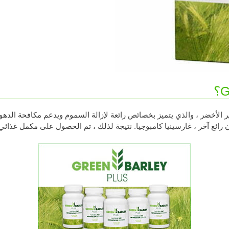
أخضر ، والذي يتميز بخصائص رائعة لإزالة السموم ويدعم مكافحة الدهون 
ئع آخر ، غارسينيا كامبوجيا. نتيجة لذلك ، تم الحصول على مكمل غذائي فر