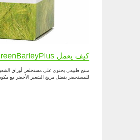
كيف يعمل GreenBarleyPlus؟
منتج طبيعي يحتوي على مستخلص أوراق الشعير ال
للمستحضر بفضل مزيج الشعير الأخضر مع مكون را