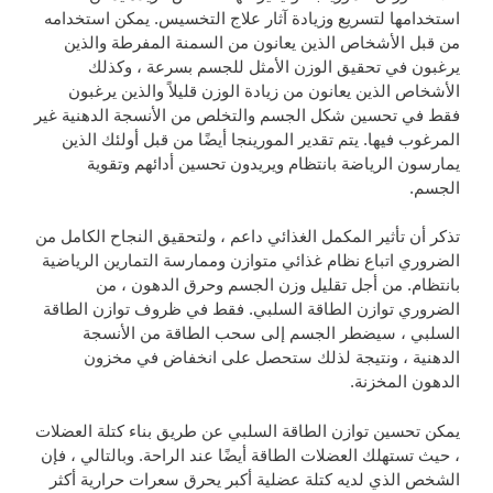
استخدامها لتسريع وزيادة آثار علاج التخسيس. يمكن استخدامه
من قبل الأشخاص الذين يعانون من السمنة المفرطة والذين
يرغبون في تحقيق الوزن الأمثل للجسم بسرعة ، وكذلك
الأشخاص الذين يعانون من زيادة الوزن قليلاً والذين يرغبون
فقط في تحسين شكل الجسم والتخلص من الأنسجة الدهنية غير
المرغوب فيها. يتم تقدير المورينجا أيضًا من قبل أولئك الذين
يمارسون الرياضة بانتظام ويريدون تحسين أدائهم وتقوية
الجسم.
تذكر أن تأثير المكمل الغذائي داعم ، ولتحقيق النجاح الكامل من
الضروري اتباع نظام غذائي متوازن وممارسة التمارين الرياضية
بانتظام. من أجل تقليل وزن الجسم وحرق الدهون ، من
الضروري توازن الطاقة السلبي. فقط في ظروف توازن الطاقة
السلبي ، سيضطر الجسم إلى سحب الطاقة من الأنسجة
الدهنية ، ونتيجة لذلك ستحصل على انخفاض في مخزون
الدهون المخزنة.
يمكن تحسين توازن الطاقة السلبي عن طريق بناء كتلة العضلات
، حيث تستهلك العضلات الطاقة أيضًا عند الراحة. وبالتالي ، فإن
الشخص الذي لديه كتلة عضلية أكبر يحرق سعرات حرارية أكثر