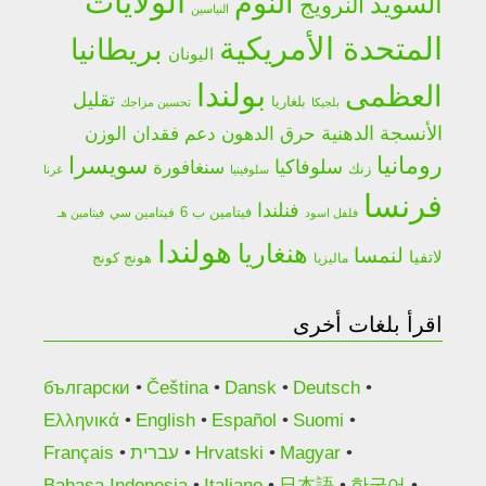
الولايات
النوم
السويد
النرويج
النياسين
المتحدة الأمريكية
بريطانيا
اليونان
بولندا
العظمى
تقليل
بلغاريا
بلجيكا
تحسين مزاجك
الأنسجة الدهنية
حرق الدهون
دعم فقدان الوزن
رومانيا
سويسرا
سلوفاكيا
سنغافورة
زنك
سلوفينيا
غرنا
فرنسا
فنلندا
فيتامين ب 6
فيتامين سي
فلفل اسود
فيتامين هـ
هولندا
هنغاريا
لنمسا
لاتفيا
هونج كونج
ماليزيا
اقرأ بلغات أخرى
български
Čeština
Dansk
Deutsch
Ελληνικά
English
Español
Suomi
Magyar
Hrvatski
עברית
Français
Bahasa Indonesia
Italiano
日本語
한국어