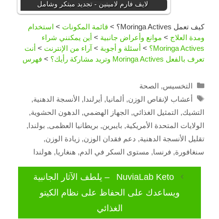
لايف فارم لامينين - تجديد مبتكر وشامل
كيف تعمل Moringa Actives؟
>
قائمة المكونات
>
استخدام
ومدة العلاج
>
موانع وأعراض جانبية
>
أين يمكنني شراء
Moringa Actives؟
>
أسئلة و أجوبة
>
آراء من الإنترنت
>
أنت
تعرف بالفعل Moringa Actives وتريد مشاركة رأيك؟
>
فهرس
Categories
التخسيس
,
الصحة
Tags
أعشاب لإنقاص الوزن
,
ألمانيا
,
أيرلندا
,
الأنسجة الدهنية
,
التشيك
,
التمثيل الغذائي
,
الجهاز الهضمي
,
الدهون الحشوية
,
الولايات المتحدة الأمريكية
,
بايبرين
,
بريطانيا العظمى
,
بولندا
,
تقليل الأنسجة الدهنية
,
دعم فقدان الوزن
,
زيادة الوزن
,
سنغافورة
,
فرنسا
,
مستوى السكر في الدم
,
هنغاريا
,
هولندا
NuviaLab Keto – يلطف الآثار الجانبية
ويساعدك على الحفاظ على نظام الكيتو
الغذائي