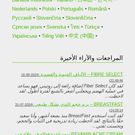
Nederlands
Polski
Português
Română
Русский
Slovenčina
Slovenščina
Српски језик
Svenska
ไทย
Türkçe
Українська
Tiếng Việt
中文 (中国)
المراجعات والآراء الأخيرة
FIBRE SELECT – الألياف الحيوية والعضوية
(2024-08-16
21:49:46)
لقد كان Fiber Select إضافة رائعة إلى روتيني. فهو يساعد
في عملية الهضم ويجعلني أشعر بالشبع لفترة أطول. لقد
لاحظت…
BREASTFAST – يزيد حجم الثدي بشكل طبيعي
(2024-07-31
14:29:14)
لقد كنت أستخدم BreastFast منذ بضعة أشهر، وأنا سعيد
حقًا بالنتائج. لقد لاحظت زيادة تدريجية في الثبات والحجم،
وتحسنت ثقتي…
REVAMIN ACNE CREAM – مساعدة فعالة في علاج حب