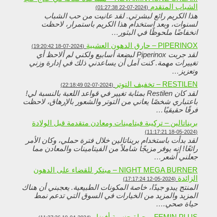
الشباب المتقدم
(2024-07-22 01:27:38)
هذا الكريم رائع لبشرتي. لقد عانيت من حب الشباب
لسنوات، وبعد استخدام هذا الكريم باستمرار، لاحظت
انخفاضًا ملحوظًا في البثور…
PIPERINOX – حارق الدهون العشبية
(2024-07-18 19:20:42)
لقد جربت Piperinox لبضعة أسابيع ولكني لم ألاحظ أي
تغييرات مهمة. كنت آمل أن يساعدني ذلك في إدارة وزني
وتعزيز…
RESTILEN – تخفيف التوتر
(2024-07-02 22:18:49)
لقد كان Restilen بمثابة تغيير في قواعد اللعبة بالنسبة لي!
باعتباري شخصًا يعاني من التوتر والشعور بالإرهاق، لاحظت
فرقًا حقيقيًا…
بريناتالين – تركيبة فيتامينات ومعادن متقدمة قبل الولادة
(2024-05-18 11:17:21)
لقد بدأت باستخدام بريناتالين خلال فترة حملي، وكان الأمر
رائعًا! إنه يوفر مزيجًا شاملاً من الفيتامينات والمعادن مما
جعلني أشعر…
NIGHT MEGA BURNER – مبتكر للقضاء على الدهون
الزائدة
(2024-05-12 17:17:24)
المنتج يبدو جيدًا، خاصة المكونات الطبيعية. يعجبني أن هناك
المزيد والمزيد من الخيارات في السوق التي تدعم نمط
حياة صحي.…
FEMIN PLUS – حياة جنسية أفضل