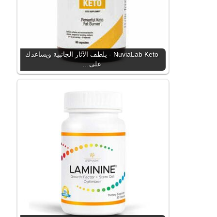
NuviaLab Keto - يلطف الآثار الجانبية ويساعدك
على…