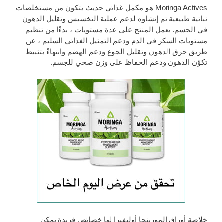
Moringa Actives هو مكمل غذائي حديث يتكون من مستخلصات
نباتية طبيعية تم إنشاؤه لدعم عملية التخسيس وتقليل الدهون
في الجسم. يعمل المنتج على عدة مستويات ، بدءًا من تنظيم
مستويات السكر في الدم ودعم التمثيل الغذائي السليم ، عن
طريق حرق الدهون وتقليل الجوع ودعم الهضم وانتهاءً بتثبيط
تكوّن الدهون ودعم الحفاظ على وزن صحي للجسم.
خلاصة أوراق المورينجا أوليفيرا لها خصائص فريدة يمكن