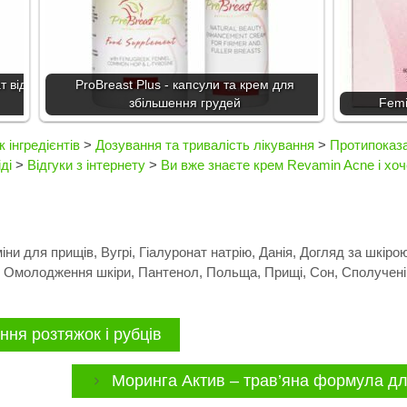
т від
ProBreast Plus - капсули та крем для
збільшення грудей
Femi
 інгредієнтів
>
Дозування та тривалість лікування
>
Протипоказа
ді
>
Відгуки з інтернету
>
Ви вже знаєте крем Revamin Acne і хо
міни для прищів
,
Вугрі
,
Гіалуронат натрію
,
Данія
,
Догляд за шкіро
,
Омолодження шкіри
,
Пантенол
,
Польща
,
Прищі
,
Сон
,
Сполучені
ня розтяжок і рубців
Моринга Актив – трав’яна формула дл