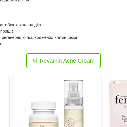
антибактеріальну дію
 прищів
є регенерацію пошкоджених клітин шкіри
ою
🛒 Revamin Acne Cream