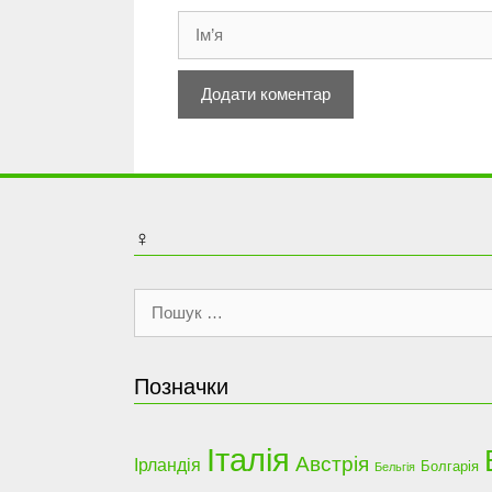
Ім’я
♀
Пошук:
Позначки
Італія
Австрія
Ірландія
Болгарія
Бельгія