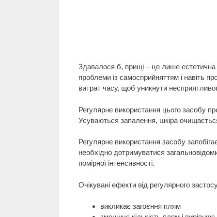
Здавалося б, прищі – це лише естетична 
проблеми із самосприйняттям і навіть пр
витрат часу, щоб уникнути несприятливо
Регулярне використання цього засобу пр
Усуваються запалення, шкіра очищається 
Регулярне використання засобу запобіга
необхідно дотримуватися загальновідоми
помірної інтенсивності.
Очікувані ефекти від регулярного застос
викликає загоєння плям
зменшує кількість плям і вирівнює