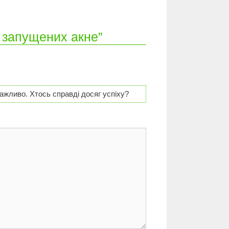
 запущених акне”
важливо. Хтось справді досяг успіху?