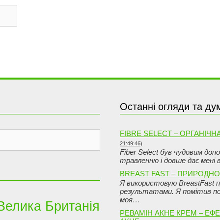
Останні огляди та ду
FIBRE SELECT – ОРГАНІЧ
21:49:46)
Fiber Select був чудовим доп
травленню і довше дає мені
BREAST FAST – ПРИРОДНО
Я використовую BreastFast пр
результатами. Я помітив по
моя…
Велика Британія
РЕВАМІН АКНЕ КРЕМ – Е