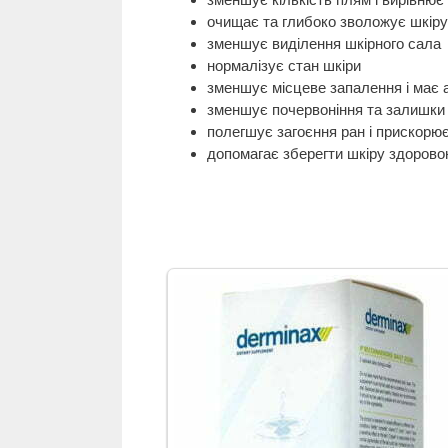
очищає та глибоко зволожує шкіру
зменшує виділення шкірного сала
нормалізує стан шкіри
зменшує місцеве запалення і має 
зменшує почервоніння та залишки
полегшує загоєння ран і прискорю
допомагає зберегти шкіру здоров