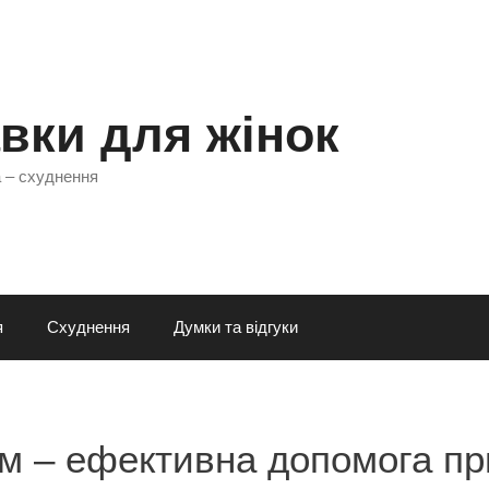
вки для жінок
а – схуднення
я
Схуднення
Думки та відгуки
ем – ефективна допомога пр