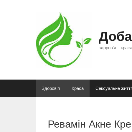
Перейти
до
контенту
Доба
здоров'я – крас
Здоров’я
Краса
Сексуальне житт
Ревамін Акне Кр