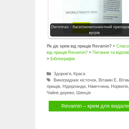
Derminax - багатокомпонентний препара
вугрів
Як діє крем від прищів Revamin?
>
Список
від прищів Revamin?
>
Питання та відпові
>
Бібліографія
Категорії
Здоров'я
,
Краса
Позначки
Виноградних кісточок
,
Вітамін Е
,
Віта
прищів
,
Нідерланди
,
Німеччина
,
Норвегія
Чайне дерево
,
Швеція
Revamin – крем для видален