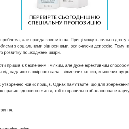
проблема, але правда зовсім інша. Прищі можуть сильно дратува
облеми з соціальними відносинами, включаючи депресію. Тому не
го розвитку пошкоджень шкіри.
оти прищів є безпечним і м’яким, але дуже ефективним способом
від надлишків шкірного сала і відмерлих клітин, знищених вугро
є утворенню нових прищів. Однак пам’ятайте, що для збереження
х правил здорового життя, тобто правильно збалансоване харчу
ування.
 недоліки шкіри