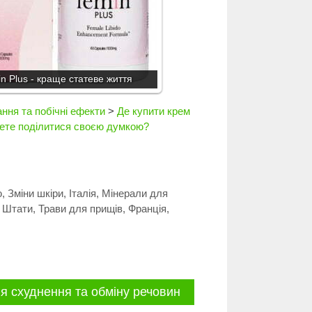
n Plus - краще статеве життя
ння та побічні ефекти
>
Де купити крем
чете поділитися своєю думкою?
ю
,
Зміни шкіри
,
Італія
,
Мінерали для
 Штати
,
Трави для прищів
,
Франція
,
я схуднення та обміну речовин