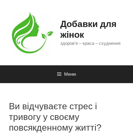
Перейти
до
контенту
Добавки для
жінок
здоров'я – краса – схуднення
Меню
Ви відчуваєте стрес і
тривогу у своєму
повсякденному житті?