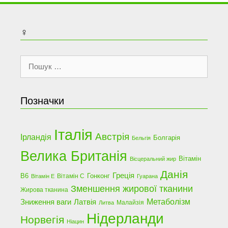
♀
Пошук:
Позначки
Італія
Австрія
Ірландія
Болгарія
Бельгія
Велика Британія
Вітамін
Вісцеральний жир
Данія
Греція
В6
Гонконг
Вітамін С
Вітамін Е
Гуарана
Зменшення жирової тканини
Жирова тканина
Латвія
Метаболізм
Зниження ваги
Малайзія
Литва
Нідерланди
Норвегія
Ніацин