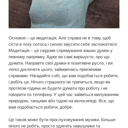
Основне – це медитація. Але справа не в тому, щоб
сісти в позу лотоса і силою змусити себе заспокоїтися.
Медитація – це свідоме спрямування ваших думок у
певному напрямку. Адже ви самі вирішуєте, про що
думати. Направте свої думки в позитивне русло, і ви
легко досягнете цього, займаючись приємними
справами. Нагадайте собі, що вам подобається робити,
і робіть це. Нічого страшного не трапиться, якщо ви
протягом години не будете думати про роботу і не
говорити по телефону. У цей час займіться милуванням
природою, танцями або їздою на велосипеді. Все, що
вам подобається робити, добре.
Це також може бути прослуховування музики. Більше
нічого не робіть, просто одягніть навушники та