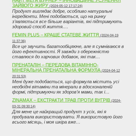
НАЙТ МЕГА БУРНЕР – ІННОВАЦІЙНЕ УСУНЕННЯ
ЗАЙВОГО ЖИРУ
(2024-05-12 17:17:24)
Продукт виглядає добре, особливо натуральні
інгредієнти. Мені подобається, що на ринку
з’являється все більше варіантів, які підтримують
здоровий спосіб життя.…
FEMIN PLUS – КРАЩЕ СТАТЕВЕ ЖИТТЯ
(2024-04-19
11:37:36)
Все це звучить багатообіцяюче, але я сумніваюся в
його ефективності. Я завжди з обережністю
ставлюся до харчових добавок, які так…
ПРЕНАТАЛІН – ПЕРЕДОВА ВІТАМІННО-
МІНЕРАЛЬНА ПРЕНАТАЛЬНА ФОРМУЛА
(2024-04-12
20:31:53)
Мені дуже подобається, що формула містить усі
необхідні вітаміни та мінерали в вдосконаленій
формі, підтримуючи як здоров’я мами, так і…
ZINAMAX – ЕКСТРАКТИ ТРАВ ПРОТИ ВУГРІВ
(2024-
03-31 09:30:14)
Для мене це найкращий продукт з усіх, які я
пробувала використовувати. Я використовую його
всього місяць, і моя шкіра вже…