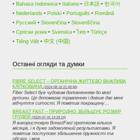
Bahasa Indonesia
Italiano
日本語
한국어
Nederlands
Polski
Português
Română
Русский
Slovenčina
Slovenščina
Српски језик
Svenska
ไทย
Türkçe
Tiếng Việt
中文 (中国)
Останні огляди та думки
FIBRE SELECT – ОРГАНІЧНА ЖИТТЄВО ВАЖЛИВА
КЛІТКОВИНА
(2024-08-16 21:49:46)
Fiber Select був чудовим доповненням до моєї
рутини. Це допомагає травленню і довше дає мені
відчуття ситості. Я помітив покращену…
BREAST FAST – ПРИРОДНО ЗБІЛЬШУЄ РОЗМІР
ГРУДЕЙ
(2024-07-31 14:29:14)
Я використовую BreastFast протягом кількох
місяців, і я дуже задоволений результатами. Я
помітив поступове збільшення пружності та
обсягу, і моя…