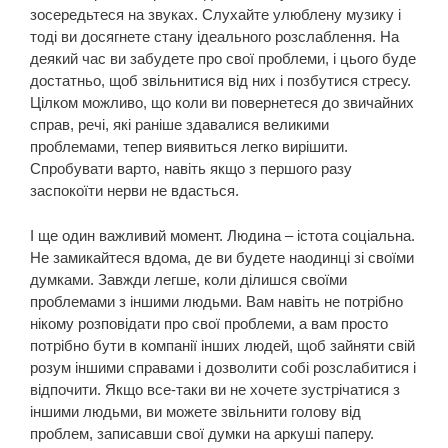
зосередьтеся на звуках. Слухайте улюблену музику і
тоді ви досягнете стану ідеального розслаблення. На
деякий час ви забудете про свої проблеми, і цього буде
достатньо, щоб звільнитися від них і позбутися стресу.
Цілком можливо, що коли ви повернетеся до звичайних
справ, речі, які раніше здавалися великими
проблемами, тепер виявиться легко вирішити.
Спробувати варто, навіть якщо з першого разу
заспокоїти нерви не вдасться.
І ще один важливий момент. Людина – істота соціальна.
Не замикайтеся вдома, де ви будете наодинці зі своїми
думками. Завжди легше, коли ділишся своїми
проблемами з іншими людьми. Вам навіть не потрібно
нікому розповідати про свої проблеми, а вам просто
потрібно бути в компанії інших людей, щоб зайняти свій
розум іншими справами і дозволити собі розслабитися і
відпочити. Якщо все-таки ви не хочете зустрічатися з
іншими людьми, ви можете звільнити голову від
проблем, записавши свої думки на аркуші паперу.