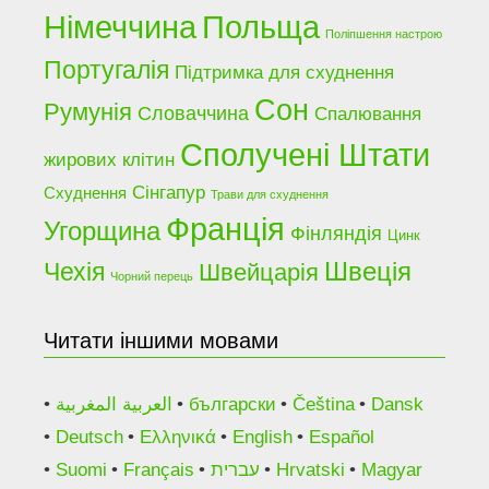
Німеччина
Польща
Поліпшення настрою
Португалія
Підтримка для схуднення
Сон
Румунія
Словаччина
Спалювання
Сполучені Штати
жирових клітин
Сінгапур
Схуднення
Трави для схуднення
Франція
Угорщина
Фінляндія
Цинк
Чехія
Швеція
Швейцарія
Чорний перець
Читати іншими мовами
العربية المغربية
български
Čeština
Dansk
Deutsch
Ελληνικά
English
Español
Suomi
Français
עברית
Hrvatski
Magyar