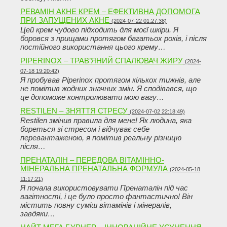
РЕВАМІН АКНЕ КРЕМ – ЕФЕКТИВНА ДОПОМОГА
ПРИ ЗАПУЩЕНИХ АКНЕ
(2024-07-22 01:27:38)
Цей крем чудово підходить для моєї шкіри. Я
боровся з прищами протягом багатьох років, і після
постійного використання цього крему…
PIPERINOX – ТРАВ’ЯНИЙ СПАЛЮВАЧ ЖИРУ
(2024-
07-18 19:20:42)
Я пробував Piperinox протягом кількох тижнів, але
не помітив жодних значних змін. Я сподівався, що
це допоможе контролювати мою вагу…
RESTILEN – ЗНЯТТЯ СТРЕСУ
(2024-07-02 22:18:49)
Restilen змінив правила для мене! Як людина, яка
бореться зі стресом і відчуває себе
перевантаженою, я помітив реальну різницю
після…
ПРЕНАТАЛІН – ПЕРЕДОВА ВІТАМІННО-
МІНЕРАЛЬНА ПРЕНАТАЛЬНА ФОРМУЛА
(2024-05-18
11:17:21)
Я почала використовувати Пренаталін під час
вагітності, і це було просто фантастично! Він
містить повну суміш вітамінів і мінералів,
завдяки…