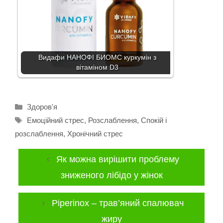
Видафи НАНОФІ БИОМС куркумін з
вітаміном D3
Категорії
Здоров'я
Позначки
Емоційний стрес
,
Розслаблення
,
Спокій і
розслаблення
,
Хронічний стрес
Як можна вирішити проблему
зниженого лібідо у жінок
Piperinox – трав’яний спалювач
жиру