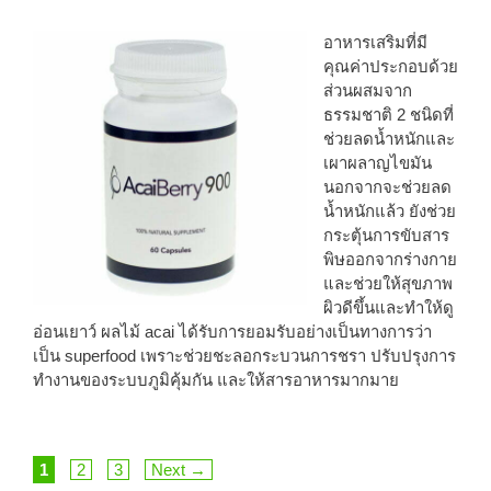
อาหารเสริมที่มี
คุณค่าประกอบด้วย
ส่วนผสมจาก
ธรรมชาติ 2 ชนิดที่
ช่วยลดน้ำหนักและ
เผาผลาญไขมัน
นอกจากจะช่วยลด
น้ำหนักแล้ว ยังช่วย
กระตุ้นการขับสาร
พิษออกจากร่างกาย
และช่วยให้สุขภาพ
ผิวดีขึ้นและทำให้ดู
อ่อนเยาว์ ผลไม้ acai ได้รับการยอมรับอย่างเป็นทางการว่า
เป็น superfood เพราะช่วยชะลอกระบวนการชรา ปรับปรุงการ
ทำงานของระบบภูมิคุ้มกัน และให้สารอาหารมากมาย
Page
Page
Page
1
2
3
Next
→