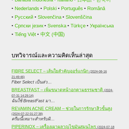
Nederlands
Polski
Português
Română
Русский
Slovenčina
Slovenščina
Српски језик
Svenska
Türkçe
Українська
Tiếng Việt
中文 (中国)
บทวิจารณ์และความคิดเห็นล่าสุด
FIBRE SELECT – เส้นใยสำคัญออร์แกนิก
(2024-08-16
21:49:46)
Fiber Select เป็นส่ว…
BREASTFAST – เพิ่มขนาดหน้าอกตามธรรมชาติ
(2024-
07-31 14:29:14)
ฉันใช้ BreastFast มา…
REVAMIN ACNE CREAM – ช่วยในการรักษาสิวขั้นสูง
(2024-07-22 01:27:38)
ครีมนี้เหมาะสำหรับผิ…
PIPERINOX – เครื่องเผาผลาญไขมันสมุนไพร
(2024-07-18