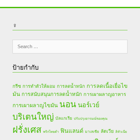
♀
Search
for:
ป้ายกำกับ
การลดเนื้อเยื่อไข
กรีซ
การทำตัวให้ผอม
การลดน้ำหนัก
มัน
การสนับสนุนการลดน้ำหนัก
การเผาผลาญอาหาร
นอน
นอร์เวย์
การเผาผลาญไขมัน
บริเตนใหญ่
บัลแกเรีย
ปรับปรุงอารมณ์ของคุณ
ฝรั่งเศส
ฟินแลนด์
ลัตเวีย
มาเลเซีย
พริกไทยดำ
ลิทัวเนีย