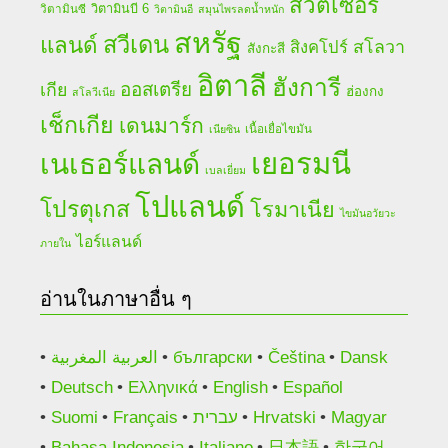
สวิตเซอร์
วิตามินบี 6
วิตามินซี
วิตามินอี
สมุนไพรลดน้ำหนัก
สหรัฐ
สวีเดน
แลนด์
สโลวา
สิงคโปร์
สังกะสี
อิตาลี
ฮังการี
ออสเตรีย
เกีย
ฮ่องกง
สโลวีเนีย
เช็กเกีย
เดนมาร์ก
เนื้อเยื่อไขมัน
เนียซิน
เยอรมนี
เนเธอร์แลนด์
เบลเยี่ยม
โปแลนด์
โปรตุเกส
โรมาเนีย
ไขมันอวัยวะ
ไอร์แลนด์
ภายใน
อ่านในภาษาอื่น ๆ
العربية المغربية
български
Čeština
Dansk
Deutsch
Ελληνικά
English
Español
Suomi
Français
עברית
Hrvatski
Magyar
Bahasa Indonesia
Italiano
日本語
한국어