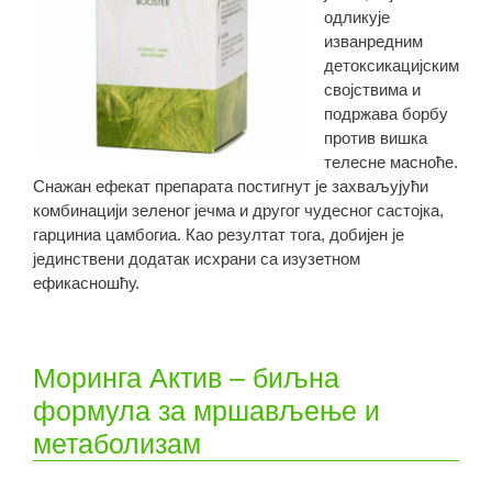
одликује
изванредним
детоксикацијским
својствима и
подржава борбу
против вишка
телесне масноће.
Снажан ефекат препарата постигнут је захваљујући
комбинацији зеленог јечма и другог чудесног састојка,
гарциниа цамбогиа. Као резултат тога, добијен је
јединствени додатак исхрани са изузетном
ефикасношћу.
Моринга Актив – биљна
формула за мршављење и
метаболизам