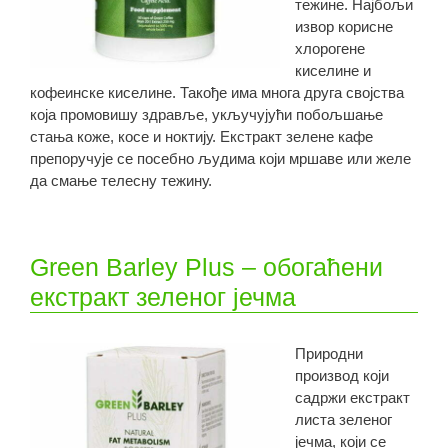
тежине. Најбољи
извор корисне
хлорогене
киселине и
кофеинске киселине. Такође има многа друга својства
која промовишу здравље, укључујући побољшање
стања коже, косе и ноктију. Екстракт зелене кафе
препоручује се посебно људима који мршаве или желе
да смање телесну тежину.
Green Barley Plus – обогаћени
екстракт зеленог јечма
Природни
производ који
садржи екстракт
листа зеленог
јечма, који се