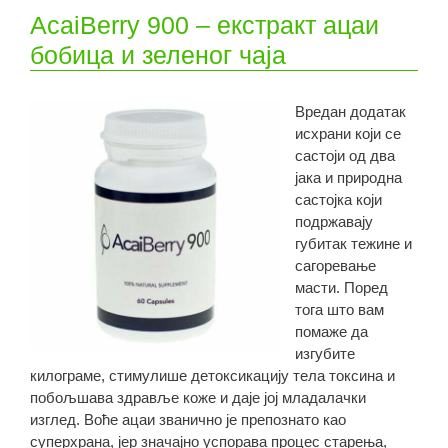
AcaiBerry 900 – екстракт ацаи
бобица и зеленог чаја
Вредан додатак
исхрани који се
састоји од два
јака и природна
састојка који
подржавају
губитак тежине и
сагоревање
масти. Поред
тога што вам
помаже да
изгубите
килограме, стимулише детоксикацију тела токсина и
побољшава здравље коже и даје јој младалачки
изглед. Воће ацаи званично је препознато као
суперхрана, јер значајно успорава процес старења,