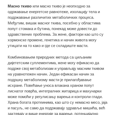
Масно ткиво
или масно ткиво је неопходно за
одржавање енергетске равнотеже, изолацију тела и
подржавање различитих метаболичких процеса.
Међутим, вишак масног ткива, посебно у областима
попут стомака и бутина, понекад може довести до
здравствених проблема. За жене, фактори као што су
хормонске промене, генетика и начин живота могу
утицати на то како и где се складиште масти.
Комбиновањем природних метода са циљаним
дијететским суплементима, жене могу ефикасно да
подрже свој метаболизам и управљају масним ткивом
на уравнотежен начин. Један ефикасан начин за
подршку метаболизму масти је прилагођавање
исхране. Повећање уноса влакана храном попут
лиснатог поврћа, интегралних житарица и махунарки
може помоћи у регулисању варења и контроли глади.
Храна богата протеинима, као што су немасно месо, јаја
и пасуљ, не само да подржавају здравље мишића, већ
захтевају и више енергије за варење, потенцијално