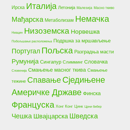
Италија
Ирска
Летонија
Малезија
Масно ткиво
Немачка
Мађарска
Метаболизам
Низоземска
Норвешка
Ниацин
Подршка за мршављење
Побољшање расположења
Пољска
Португал
Разградња масти
Румунија
Словачка
Сингапур
Слимминг
Смањење масног ткива
Смањење
Словенија
Сједињене
Спавање
тежине
Америчке Државе
Финска
Француска
Хонг Конг
Цинк
Црни бибер
Чешка
Шведска
Швајцарска