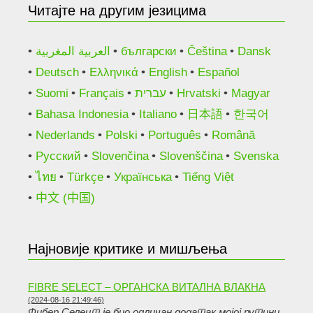
Читајте на другим језицима
العربية المغربية
български
Čeština
Dansk
Deutsch
Ελληνικά
English
Español
Suomi
Français
עברית
Hrvatski
Magyar
Bahasa Indonesia
Italiano
日本語
한국어
Nederlands
Polski
Português
Română
Русский
Slovenčina
Slovenščina
Svenska
ไทย
Türkçe
Українська
Tiếng Việt
中文 (中国)
Најновије критике и мишљења
FIBRE SELECT – ОРГАНСКА ВИТАЛНА ВЛАКНА
(2024-08-16 21:49:46)
Фибер Селецт је био одличан додатак мојој рутини.