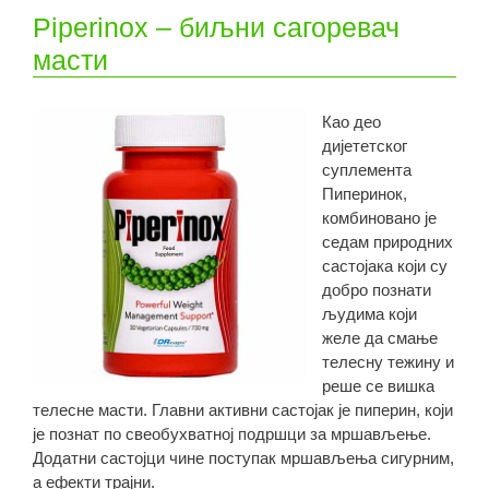
Piperinox – биљни сагоревач
масти
Као део
дијететског
суплемента
Пиперинок,
комбиновано је
седам природних
састојака који су
добро познати
људима који
желе да смање
телесну тежину и
реше се вишка
телесне масти. Главни активни састојак је пиперин, који
је познат по свеобухватној подршци за мршављење.
Додатни састојци чине поступак мршављења сигурним,
а ефекти трајни.