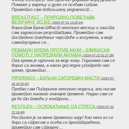
Помаже у варењу и дуже се осећам ситим.
Приметио сам побољшану редовност…
BREASTFAST – ПРИРОДНО ПОВЕЋАВА
ВЕЛИЧИНУ ДОЈКЕ
(2024-07-31 14:29:14)
Користим БреастФаст неколико месеци и заиста
сам задовољан резултатима. Приметио сам
постепено повећање чврстоће и волумена, а моје
самопоуздање се…
РЕВАМИН КРЕМА ПРОТИВ АКНИ – ЕФИКАСНА
ПОМОЋ У НАПРЕДНИМ АКНАМА
(2024-07-22 01:27:38)
Ова крема је одлична за моју кожу. Годинама сам се
борио са акнама, а након доследне употребе ове
креме, приметио…
PIPERINOX – БИЉНИ САГОРЕВАЧ МАСТИ
(2024-07-
18 19:20:42)
Пробао сам Пиперинок неколико недеља, али нисам
приметио никакве значајне промене. Надао сам се
да ће то помоћи у контроли…
RESTILEN – ОСЛОБАЂАЊЕ ОД СТРЕСА
(2024-07-02
22:18:49)
Рестилен је за мене променио игру! Као неко ко се
бори са стресом и осећа се преоптерећено,
приметио сам стварну…