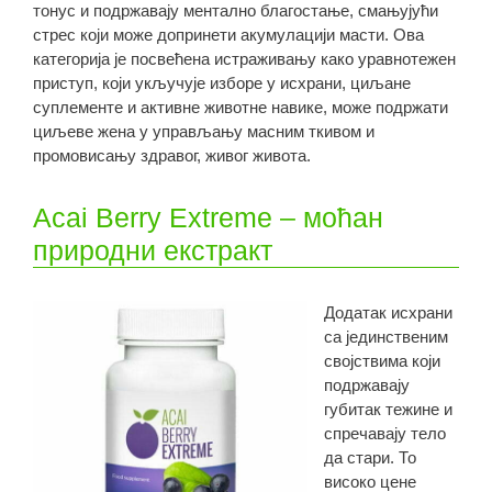
тонус и подржавају ментално благостање, смањујући
стрес који може допринети акумулацији масти. Ова
категорија је посвећена истраживању како уравнотежен
приступ, који укључује изборе у исхрани, циљане
суплементе и активне животне навике, може подржати
циљеве жена у управљању масним ткивом и
промовисању здравог, живог живота.
Acai Berry Extreme – моћан
природни екстракт
Додатак исхрани
са јединственим
својствима који
подржавају
губитак тежине и
спречавају тело
да стари. То
високо цене