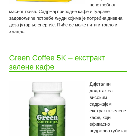
непотребног
масног ткива. Садржај природне кафе и гуаране
задовољиће потребе људи којима је потребна дневна
доза јутарње енергије. Пиће се може пити и топло и
хладно.
Green Coffee 5K – екстракт
зелене кафе
Дијетални
додатак са
високим
садржајем
екстракта зелене
кафе, који
ефикасно
подржава губитак