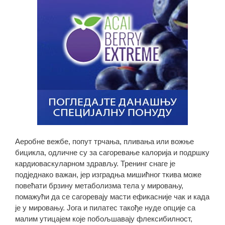
Аеробне вежбе, попут трчања, пливања или вожње
бицикла, одличне су за сагоревање калорија и подршку
кардиоваскуларном здрављу. Тренинг снаге је
подједнако важан, јер изградња мишићног ткива може
повећати брзину метаболизма тела у мировању,
помажући да се сагоревају масти ефикасније чак и када
је у мировању. Јога и пилатес такође нуде опције са
малим утицајем које побољшавају флексибилност,