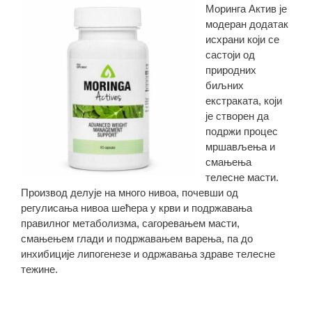
Моринга Актив је
модеран додатак
исхрани који се
састоји од
природних
биљних
екстраката, који
је створен да
подржи процес
мршављења и
смањења
телесне масти.
Производ делује на много нивоа, почевши од
регулисања нивоа шећера у крви и подржавања
правилног метаболизма, сагоревањем масти,
смањењем глади и подржавањем варења, па до
инхибиције липогенезе и одржавања здраве телесне
тежине.