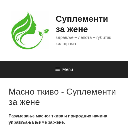
Skip
to
content
Суплементи
за жене
здравље – лепота – губитак
килограма
Menu
Масно ткиво - Суплементи
за жене
Разумевање масног ткива и природних начина
управљања њиме за жене.