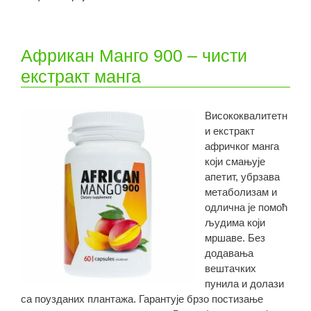
Африкан Манго 900 – чисти
екстракт манга
Висококвалитетн
и екстракт
афричког манга
који смањује
апетит, убрзава
метаболизам и
одлична је помоћ
људима који
мршаве. Без
додавања
вештачких
пунила и долази
са поузданих плантажа. Гарантује брзо постизање