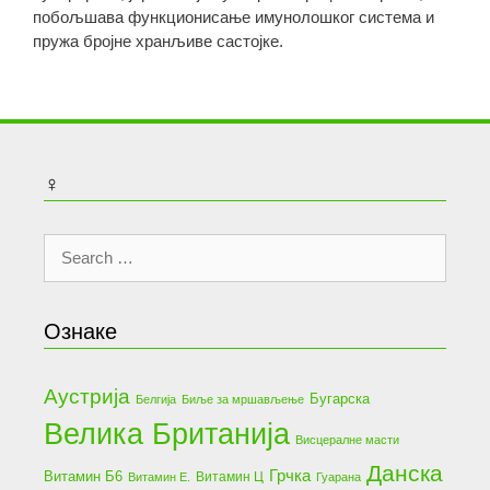
побољшава функционисање имунолошког система и
пружа бројне хранљиве састојке.
♀
Search
for:
Ознаке
Аустрија
Бугарска
Белгија
Биље за мршављење
Велика Британија
Висцералне масти
Данска
Грчка
Витамин Б6
Витамин Ц
Витамин Е.
Гуарана