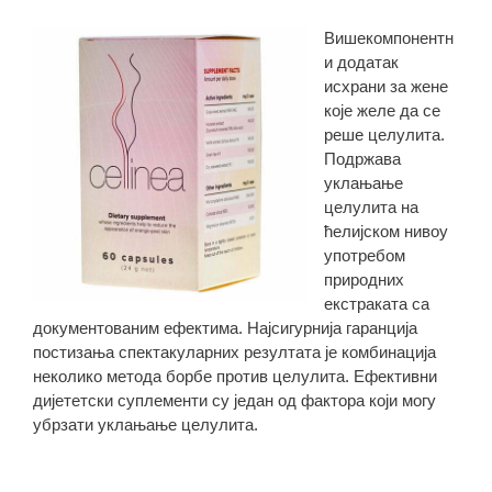
Вишекомпонентн
и додатак
исхрани за жене
које желе да се
реше целулита.
Подржава
уклањање
целулита на
ћелијском нивоу
употребом
природних
екстраката са
документованим ефектима. Најсигурнија гаранција
постизања спектакуларних резултата је комбинација
неколико метода борбе против целулита. Ефективни
дијететски суплементи су један од фактора који могу
убрзати уклањање целулита.