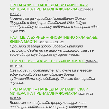
ПРЕНАТАЛИН – НАПРЕДНА ВИТАМИНСКА И
МИНЕРАЛНА ПРЕНАТАЛНА ФОРМУЛА
(2024-05-18
11:17:21)
Почела сам да користим Пренаталин током
трудноће и био је фантастичан! Обезбеђује
свеобухватну мешавину витамина и минерала због
којих сам…
НАЈТ МЕГА БУРНЕР – ИНОВАТИВНО УКЛАЊАЊЕ
ВИШКА МАСТИ
(2024-05-12 17:17:24)
Производ изгледа добро, посебно природни
састојци. Свиђа ми се што на тржишту има све
више опција које подржавају здрав начин…
FEMIN PLUS – БОЉИ СЕКСУАЛНИ ЖИВОТ
(2024-04-
19 11:37:36)
Све то звучи обећавајуће, али сумњам у његову
ефикасност. Увек сам опрезан према
суплементима који обећавају толико без чврстих
научних…
ПРЕНАТАЛИН – НАПРЕДНА ВИТАМИНСКА И
МИНЕРАЛНА ПРЕНАТАЛНА ФОРМУЛА
(2024-04-12
20:31:53)
Веома ми се свиђа што формула садржи све
неопходне витамине и минерале у напредном