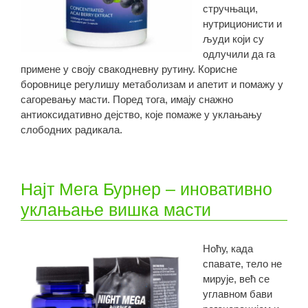
стручњаци,
нутриционисти и
људи који су
одлучили да га
примене у своју свакодневну рутину. Корисне
боровнице регулишу метаболизам и апетит и помажу у
сагоревању масти. Поред тога, имају снажно
антиоксидативно дејство, које помаже у уклањању
слободних радикала.
Најт Мега Бурнер – иновативно
уклањање вишка масти
Ноћу, када
спавате, тело не
мирује, већ се
углавном бави