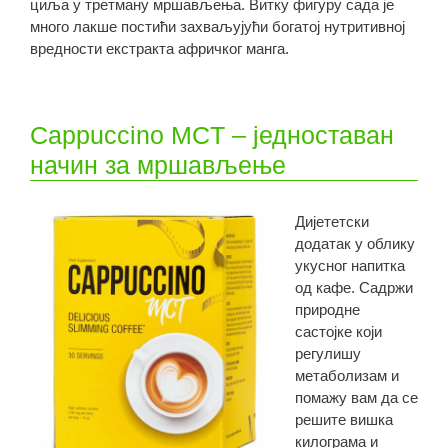
циља у третману мршављења. Витку фигуру сада је
много лакше постићи захваљујући богатој нутритивној
вредности екстракта афричког манга.
Cappuccino MCT – једноставан
начин за мршављење
Дијететски
додатак у облику
укусног напитка
од кафе. Садржи
природне
састојке који
регулишу
метаболизам и
помажу вам да се
решите вишка
килограма и