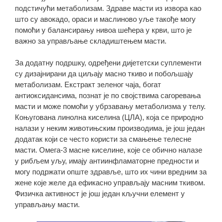
подстичући метаболизам. Здраве масти из извора као
што су авокадо, ораси и маслиново уље такође могу
помоћи у балансирању нивоа шећера у крви, што је
важно за управљање складиштењем масти.
За додатну подршку, одређени дијететски суплементи
су дизајнирани да циљају масно ткиво и побољшају
метаболизам. Екстракт зеленог чаја, богат
антиоксидансима, познат је по својствима сагоревања
масти и може помоћи у убрзавању метаболизма у телу.
Коњугована линолна киселина (ЦЛА), која се природно
налази у неким животињским производима, је још један
додатак који се често користи за смањење телесне
масти. Омега-3 масне киселине, које се обично налазе
у рибљем уљу, имају антиинфламаторне предности и
могу подржати опште здравље, што их чини вредним за
жене које желе да ефикасно управљају масним ткивом.
Физичка активност је још један кључни елемент у
управљању масти.