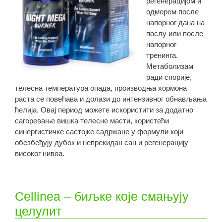
регенерацијом и
одмором после
напорног дана на
послу или после
напорног
тренинга.
Метаболизам
ради спорије,
телесна температура опада, производња хормона
раста се повећава и долази до интензивног обнављања
ћелија. Овај период можете искористити за додатно
сагоревање вишка телесне масти, користећи
синергистичке састојке садржане у формули који
обезбеђују дубок и непрекидан сан и регенерацију
високог нивоа.
Cellinea – биљке које смањују
целулит