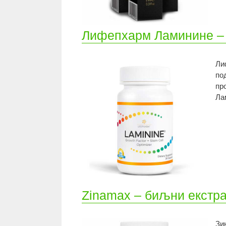
Лифепхарм Ламинине – 
Ли
по
пр
Ла
Zinamax – биљни екстра
Зи