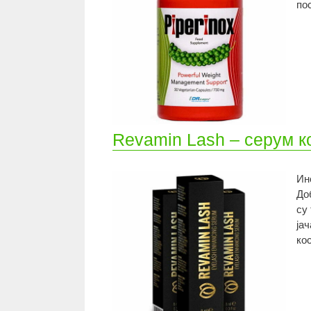
по
Revamin Lash – серум к
Ин
До
су
ја
ко