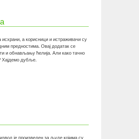
ја
 исхрани, а корисници и истраживачи су
дним предностима. Овај додатак се
ти и обнављању ћелија. Али како тачно
? Хајдемо дубље.
извод је произведен за људе којима су