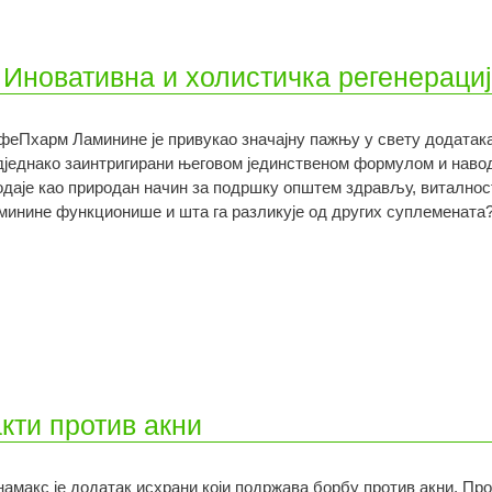
Иновативна и холистичка регенераци
феПхарм Ламинине је привукао значајну пажњу у свету додатака
дједнако заинтригирани његовом јединственом формулом и наво
одаје као природан начин за подршку општем здрављу, виталнос
минине функционише и шта га разликује од других суплемената
кти против акни
намакс је додатак исхрани који подржава борбу против акни. Про