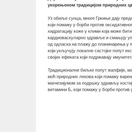
укорењеном традицијом природних зд
Уз обиље сунца, многе Гркиње дају пред
који помажу у борби против оксидативног
хидратацију коже у клими која може би
кардиоваскуларно здравље и смањују упал
од одласка на плажу до планинарења у 
који укључују локалне састојке попут ек
својих ефеката који подржавају имунитет
Традиционалне биљке попут жалфије, ма
моћ природних лекова који помажу варењ
магнезијумом за подршку здрављу костију,
витамини Б, који помажу у борби против