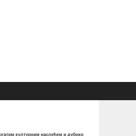
богатим културним наслеђем и дубоко