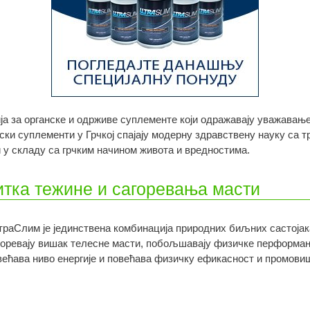
ија за органске и одрживе суплементе који одражавају уважавањ
тски суплементи у Грчкој спајају модерну здравствену науку са
 у складу са грчким начином живота и вредностима.
итка тежине и сагоревања масти
траСлим је јединствена комбинација природних биљних састојак
горевају вишак телесне масти, побољшавају физичке перформанс
већава ниво енергије и повећава физичку ефикасност и промови