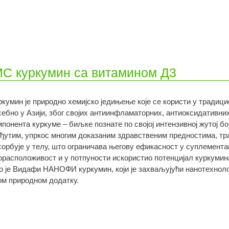
 куркумин са витамином Д3
ркумин је природно хемијско једињење које се користи у традиц
себно у Азији, због својих антиинфламаторних, антиоксидативних 
мпонента куркуме – биљке познате по својој интензивној жутој бо
ђутим, упркос многим доказаним здравственим предностима, тр
сорбује у телу, што ограничава његову ефикасност у суплементац
орасположивост и у потпуности искористио потенцијал куркумина
о је Видафи НАНОФИ куркумин, који је захваљујући нанотехноло
ом природном додатку.