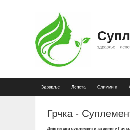
Skip
to
content
Супл
здравље – лепот
Здравље
Лепота
Слимминг
Грчка - Суплемен
Дијететски суплементи за жене у Грч