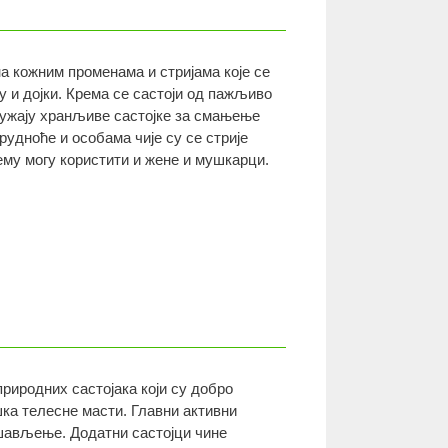
 кожним променама и стријама које се
у и дојки. Крема се састоји од пажљиво
ружају хранљиве састојке за смањење
рудноће и особама чије су се стрије
ему могу користити и жене и мушкарци.
риродних састојака који су добро
ка телесне масти. Главни активни
мршављење. Додатни састојци чине