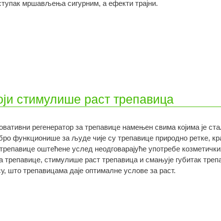
ступак мршављења сигурним, а ефекти трајни.
оји стимулише раст трепавица
овативни регенератор за трепавице намењен свима којима је с
бро функционише за људе чије су трепавице природно ретке, крат
 трепавице оштећене услед неодговарајуће употребе козметички
ча трепавице, стимулише раст трепавица и смањује губитак трепа
су, што трепавицама даје оптималне услове за раст.