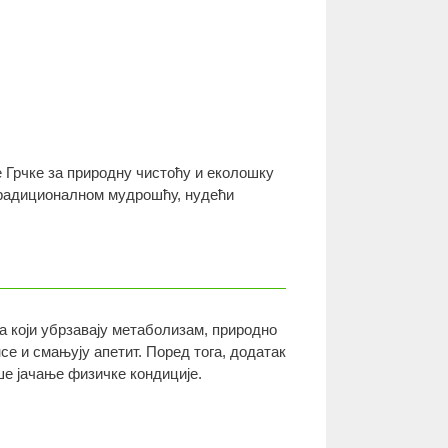
е Грчке за природну чистоћу и еколошку
 традиционалном мудрошћу, нудећи
а који убрзавају метаболизам, природно
е и смањују апетит. Поред тога, додатак
ше јачање физичке кондиције.