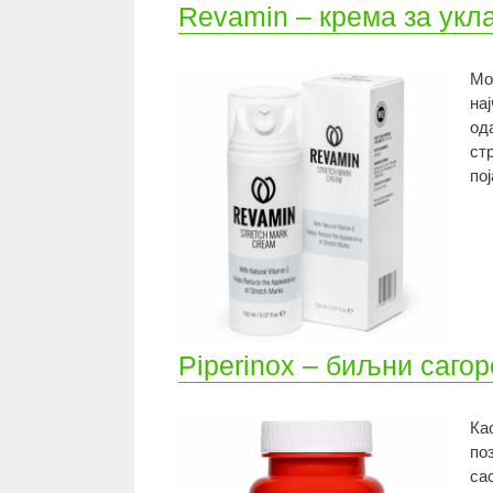
Revamin – крема за ук
Мо
на
од
ст
по
Piperinox – биљни саго
Ка
по
са