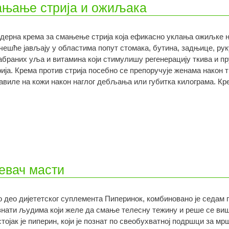
лањање стрија и ожиљака
дерна крема за смањење стрија која ефикасно уклања ожиљке на
јчешће јављају у областима попут стомака, бутина, задњице, рук
абраних уља и витамина који стимулишу регенерацију ткива и п
рија. Крема против стрија посебно се препоручује женама након т
јавиле на кожи након наглог дебљања или губитка килограма. Кр
ревач масти
о део дијететског суплемента Пиперинок, комбиновано је седам п
знати људима који желе да смање телесну тежину и реше се виш
стојак је пиперин, који је познат по свеобухватној подршци за 