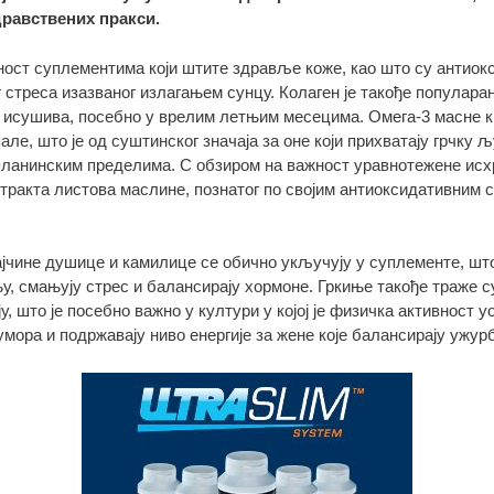
равствених пракси.
ност суплементима који штите здравље коже, као што су антиок
 стреса изазваног излагањем сунцу. Колаген је такође популара
ти исушива, посебно у врелим летњим месецима. Омега-3 масне 
е, што је од суштинског значаја за оне који прихватају грчку 
планинским пределима. С обзиром на важност уравнотежене исх
стракта листова маслине, познатог по својим антиоксидативним с
.
јчине душице и камилице се обично укључују у суплементе, што
у, смањују стрес и балансирају хормоне. Гркиње такође траже 
 што је посебно важно у култури у којој је физичка активност уо
 умора и подржавају ниво енергије за жене које балансирају уж