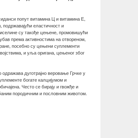
сиданси попут витамина Ц и витамина Е,
н, подржавајући еластичност и
киселине су такође цењене, промовишући
љубав према активностима на отвореном,
ране, посебно су цењени суплементи
војствима, и уља оригана, цењеног због
 одражава дуготрајно веровање Грчке у
суплементе богате калцијумом и
бичајена. Често се бирају и гвожђе и
урбаним породичним и пословним животом.