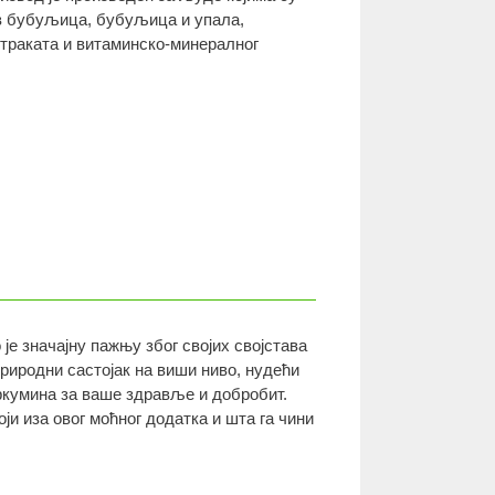
ив бубуљица, бубуљица и упала,
траката и витаминско-минералног
је значајну пажњу због својих својстава
иродни састојак на виши ниво, нудећи
ркумина за ваше здравље и добробит.
ји иза овог моћног додатка и шта га чини