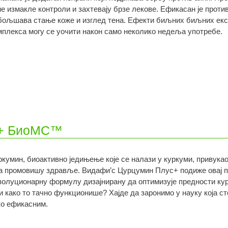
не измакле контроли и захтевају брзе лекове. Ефикасан је прот
бољшава стање коже и изглед тена. Ефекти биљних биљних екс
мплекса могу се уочити након само неколико недеља употребе.
с+ БиоМС™
ркумин, биоактивно једињење које се налази у куркуми, привукао 
ја промовишу здравље. Видафи’с Цурцумин Плус+ подиже овај пр
волуционарну формулу дизајнирану да оптимизује предности ку
и како то тачно функционише? Хајде да заронимо у науку која сто
ко ефикасним.