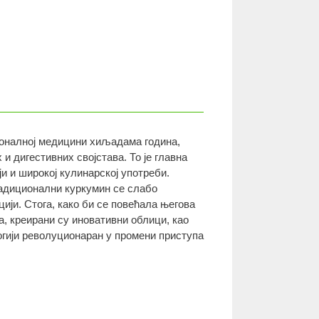
ионалној медицини хиљадама година,
и дигестивних својстава. То је главна
ји и широкој кулинарској употреби.
адиционални куркумин се слабо
ији. Стога, како би се повећала његова
, креирани су иновативни облици, као
гији револуционаран у промени приступа