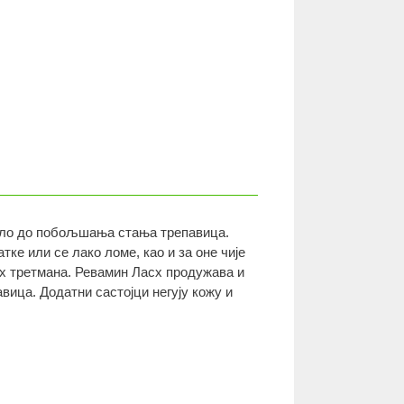
тало до побољшања стања трепавица.
ке или се лако ломе, као и за оне чије
х третмана. Ревамин Ласх продужава и
вица. Додатни састојци негују кожу и