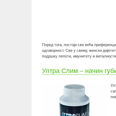
Поред тога, постоји све већа преференц
одговорност. Све у свему, женски дијете
подршку лепоти, имунитету и виталности
Ултра Слим – начин губ
Ул
са
по