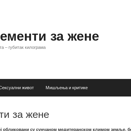
ементи за жене
а – губитак килограма
Сексуални живот
Мишљења и критике
ти за жене
кој обликовани су сунчаном медитеранском климом земље, 