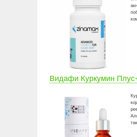
ак
по
ко
Видафи Куркумин Плу
Ку
ко
ре
Ал
та