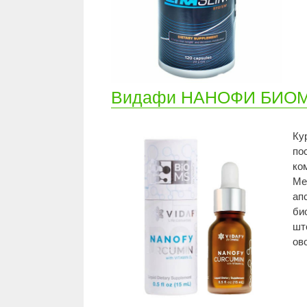
Видафи НАНОФИ БИОМС
Ку
по
ко
Ме
ап
би
шт
ов