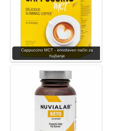
Cappuccino MCT - enostaven način za
hujšanje