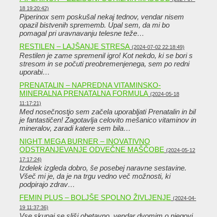
18 19:20:42)
Piperinox sem poskušal nekaj tednov, vendar nisem
opazil bistvenih sprememb. Upal sem, da mi bo
pomagal pri uravnavanju telesne teže…
RESTILEN – LAJŠANJE STRESA
(2024-07-02 22:18:49)
Restilen je zame spremenil igro! Kot nekdo, ki se bori s
stresom in se počuti preobremenjenega, sem po redni
uporabi…
PRENATALIN – NAPREDNA VITAMINSKO-
MINERALNA PRENATALNA FORMULA
(2024-05-18
11:17:21)
Med nosečnostjo sem začela uporabljati Prenatalin in bil
je fantastičen! Zagotavlja celovito mešanico vitaminov in
mineralov, zaradi katere sem bila…
NIGHT MEGA BURNER – INOVATIVNO
ODSTRANJEVANJE ODVEČNE MAŠČOBE
(2024-05-12
17:17:24)
Izdelek izgleda dobro, še posebej naravne sestavine.
Všeč mi je, da je na trgu vedno več možnosti, ki
podpirajo zdrav…
FEMIN PLUS – BOLJŠE SPOLNO ŽIVLJENJE
(2024-04-
19 11:37:36)
Vse skupaj se sliši obetavno, vendar dvomim o njegovi