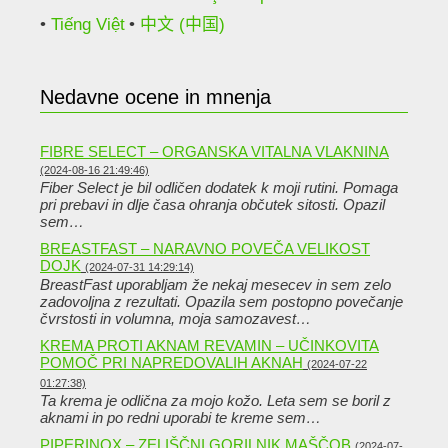
Tiếng Việt
中文 (中国)
Nedavne ocene in mnenja
FIBRE SELECT – ORGANSKA VITALNA VLAKNINA
(2024-08-16 21:49:46)
Fiber Select je bil odličen dodatek k moji rutini. Pomaga
pri prebavi in ​​dlje časa ohranja občutek sitosti. Opazil
sem…
BREASTFAST – NARAVNO POVEČA VELIKOST
DOJK
(2024-07-31 14:29:14)
BreastFast uporabljam že nekaj mesecev in sem zelo
zadovoljna z rezultati. Opazila sem postopno povečanje
čvrstosti in volumna, moja samozavest…
KREMA PROTI AKNAM REVAMIN – UČINKOVITA
POMOČ PRI NAPREDOVALIH AKNAH
(2024-07-22
01:27:38)
Ta krema je odlična za mojo kožo. Leta sem se boril z
aknami in po redni uporabi te kreme sem…
PIPERINOX – ZELIŠČNI GORILNIK MAŠČOB
(2024-07-