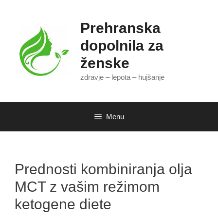
Skip
to
Prehranska
content
dopolnila za
ženske
zdravje – lepota – hujšanje
Menu
Prednosti kombiniranja olja
MCT z vašim režimom
ketogene diete