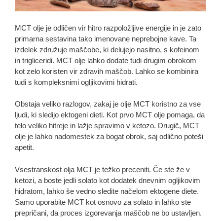
MCT olje je odličen vir hitro razpoložljive energije in je zato
primarna sestavina tako imenovane neprebojne kave. Ta
izdelek združuje maščobe, ki delujejo nasitno, s kofeinom
in trigliceridi. MCT olje lahko dodate tudi drugim obrokom
kot zelo koristen vir zdravih maščob. Lahko se kombinira
tudi s kompleksnimi ogljikovimi hidrati.
Obstaja veliko razlogov, zakaj je olje MCT koristno za vse
ljudi, ki sledijo ektogeni dieti. Kot prvo MCT olje pomaga, da
telo veliko hitreje in lažje spravimo v ketozo. Drugič, MCT
olje je lahko nadomestek za bogat obrok, saj odlično poteši
apetit.
Vsestranskost olja MCT je težko preceniti. Če ste že v
ketozi, a boste jedli solato kot dodatek dnevnim ogljikovim
hidratom, lahko še vedno sledite načelom ektogene diete.
Samo uporabite MCT kot osnovo za solato in lahko ste
prepričani, da proces izgorevanja maščob ne bo ustavljen.