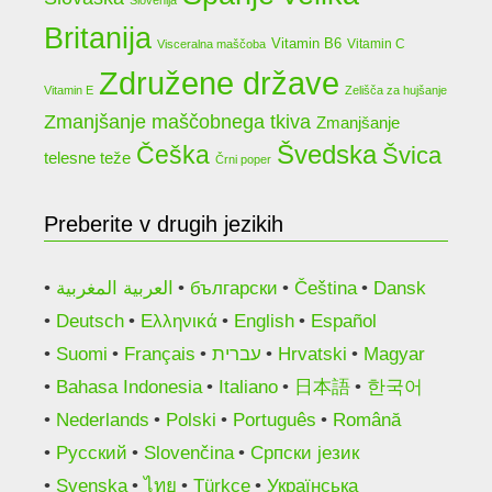
Slovenija
Britanija
Vitamin B6
Vitamin C
Visceralna maščoba
Združene države
Vitamin E
Zelišča za hujšanje
Zmanjšanje maščobnega tkiva
Zmanjšanje
Češka
Švedska
Švica
telesne teže
Črni poper
Preberite v drugih jezikih
العربية المغربية
български
Čeština
Dansk
Deutsch
Ελληνικά
English
Español
Suomi
Français
עברית
Hrvatski
Magyar
Bahasa Indonesia
Italiano
日本語
한국어
Nederlands
Polski
Português
Română
Русский
Slovenčina
Српски језик
Svenska
ไทย
Türkçe
Українська