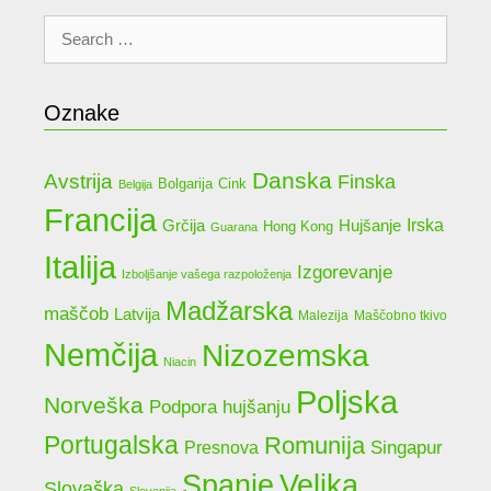
Search
for:
Oznake
Danska
Avstrija
Finska
Bolgarija
Cink
Belgija
Francija
Grčija
Irska
Hujšanje
Hong Kong
Guarana
Italija
Izgorevanje
Izboljšanje vašega razpoloženja
Madžarska
maščob
Latvija
Malezija
Maščobno tkivo
Nemčija
Nizozemska
Niacin
Poljska
Norveška
Podpora hujšanju
Portugalska
Romunija
Singapur
Presnova
Spanje
Velika
Slovaška