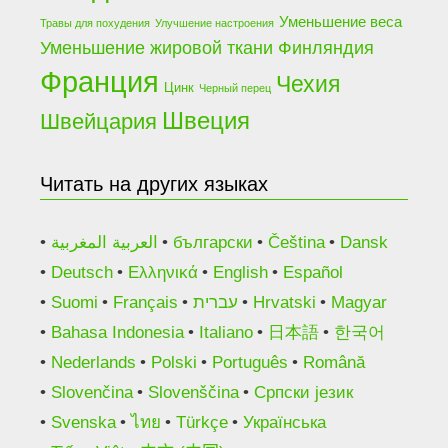
Уменьшение веса
Травы для похудения
Улучшение настроения
Финляндия
Уменьшение жировой ткани
Франция
Чехия
Цинк
Черный перец
Швеция
Швейцария
Читать на других языках
العربية المغربية
български
Čeština
Dansk
Deutsch
Ελληνικά
English
Español
Suomi
Français
עברית
Hrvatski
Magyar
Bahasa Indonesia
Italiano
日本語
한국어
Nederlands
Polski
Português
Română
Slovenčina
Slovenščina
Српски језик
Svenska
ไทย
Türkçe
Українська