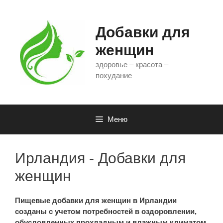
Перейти
к
содержимому
Добавки для
женщин
здоровье – красота –
похудание
Меню
Ирландия - Добавки для
женщин
Пищевые добавки для женщин в Ирландии
созданы с учетом потребностей в оздоровлении,
обусловленных прохладным и влажным климатом