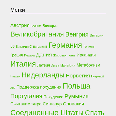
Метки
Австрия
Болгария
Бельгия
Великобритания
Венгрия
Витамин
Германия
B6
Гонконг
Витамин C
Витамин Е
Дания
Греция
Ирландия
Жировая ткань
Гуарана
Италия
Латвия
Метаболизм
Малайзия
Литва
Нидерланды
Норвегия
Ниацин
Нутряной
Польша
Поддержка похудения
жир
Португалия
Румыния
Похудение
Сжигание жира
Словакия
Сингапур
Соединенные Штаты
Спать