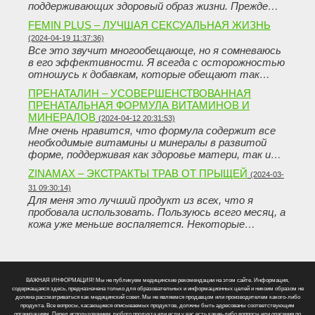
поддерживающих здоровый образ жизни. Прежде…
FEMIN PLUS – ЛУЧШАЯ СЕКСУАЛЬНАЯ ЖИЗНЬ
(2024-04-19 11:37:36)
Все это звучит многообещающе, но я сомневаюсь
в его эффективности. Я всегда с осторожностью
отношусь к добавкам, которые обещают так…
ПРЕНАТАЛИН – УСОВЕРШЕНСТВОВАННАЯ
ПРЕНАТАЛЬНАЯ ФОРМУЛА ВИТАМИНОВ И
МИНЕРАЛОВ
(2024-04-12 20:31:53)
Мне очень нравится, что формула содержит все
необходимые витамины и минералы в развитой
форме, поддерживая как здоровье матери, так и…
ZINAMAX – ЭКСТРАКТЫ ТРАВ ОТ ПРЫЩЕЙ
(2024-03-
31 09:30:14)
Для меня это лучший продукт из всех, что я
пробовала использовать. Пользуюсь всего месяц, а
кожа уже меньше воспаляется. Некоторые…
ВАЖНАЯ ИНФОРМАЦИЯ! Мы не публикуем медицинские рекомендации на этом сайте. Информация,
содержащаяся здесь, предназначена только для образовательных и информационных целей и никоим образом не
должна рассматриваться как медицинский совет. Мы не являемся продавцом или производителем какого-либо
продукта. Все вопросы, касающиеся описываемых продуктов, должны быть адресованы соответствующим
организациям. Перед использованием любого продукта или если у вас есть какие-либо вопросы или опасения по