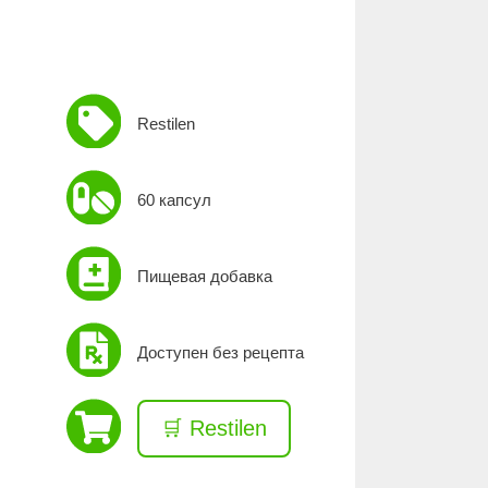
Restilen
60 капсул
Пищевая добавка
Доступен без рецепта
🛒 Restilen