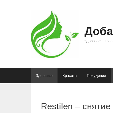
Перейти
к
содержимому
Доба
здоровье – крас
Здоровье
Красота
Похудение
Restilen – снятие