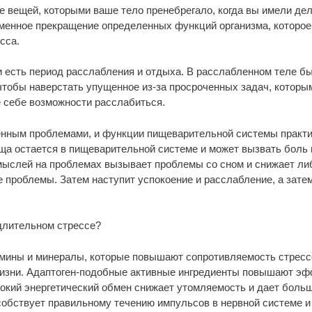
 вещей, которыми ваше тело пренебрегало, когда вы имели дел
менное прекращение определенных функций организма, которое
сса.
и есть период расслабления и отдыха. В расслабленном теле б
чтобы наверстать упущенное из-за просроченных задач, которы
е себе возможности расслабиться.
енным проблемами, и функции пищеварительной системы практи
ща остается в пищеварительной системе и может вызвать боль 
ыслей на проблемах вызывает проблемы со сном и снижает либи
е проблемы. Затем наступит успокоение и расслабление, а зате
длительном стрессе?
амины и минералы, которые повышают сопротивляемость стресс
жизни. Адаптоген-подобные активные ингредиенты повышают эф
кий энергетический обмен снижает утомляемость и дает больш
обствует правильному течению импульсов в нервной системе и