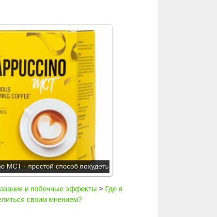
o MCT - простой способ похудеть
азания и побочные эффекты
>
Где я
делиться своим мнением?