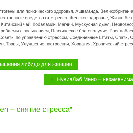
птогены для психического здоровья
,
Ашваганда
,
Великобритани
тественные средства от стресса
,
Женское здоровье
,
Жизнь без
,
Китайский чай
,
Кобаламин
,
Магний
,
Мускусная дыня
,
Нервозно
роблемы с засыпанием
,
Психическое благополучие
,
Расслабле
Советы по управлению стрессом
,
Соединенные Штаты
,
Спать
,
С
ин
,
Травы
,
Улучшение настроения
,
Хорватия
,
Хронический стрес
вышения либидо для женщин
НувиаЛаб Мено – незаменима
len – снятие стресса”