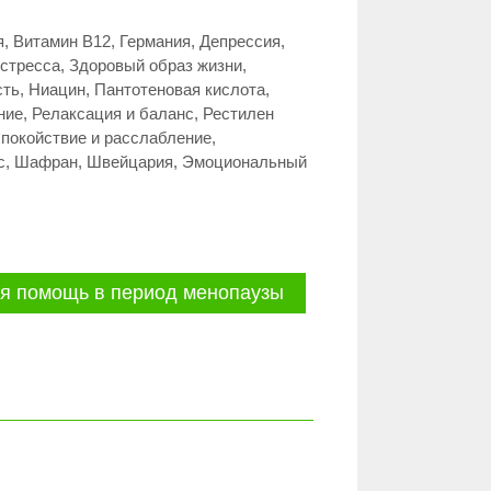
я
,
Витамин В12
,
Германия
,
Депрессия
,
 стресса
,
Здоровый образ жизни
,
сть
,
Ниацин
,
Пантотеновая кислота
,
ние
,
Релаксация и баланс
,
Рестилен
покойствие и расслабление
,
с
,
Шафран
,
Швейцария
,
Эмоциональный
я помощь в период менопаузы