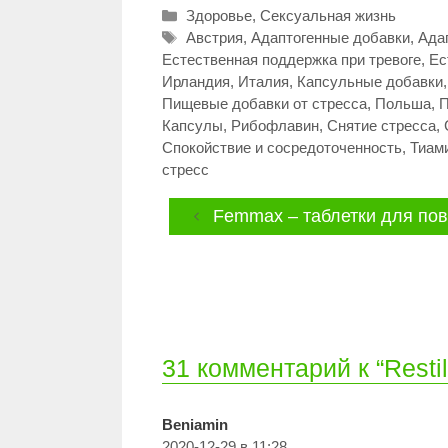
Рубрики
Здоровье
,
Сексуальная жизнь
Метки
Австрия
,
Адаптогенные добавки
,
Ада
Естественная поддержка при тревоге
,
Ес
Ирландия
,
Италия
,
Капсульные добавки
Пищевые добавки от стресса
,
Польша
,
П
Капсулы
,
Рибофлавин
,
Снятие стресса
,
Спокойствие и сосредоточенность
,
Тиам
стресс
Femmax – таблетки для по
31 комментарий к “Resti
Beniamin
2020-12-29 в 11:28