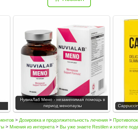
НувиаЛаб Мено - незаменимая помощь в
период менопаузы
Cappuccin
иентов
>
Дозировка и продолжительность лечения
>
Противопок
ты
>
Мнения из интернета
>
Вы уже знаете Restilen и хотите по