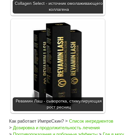
Collagen Select - источник омолаживающего
коллагена
Ревамин Лаш - сыворотка, стимулирующая
рост ресниц
Как работает ИмпреСкин?
>
Список ингредиентов
>
Дозировка и продолжительность лечения
>
Противопоказания и побочные эффекты
>
Где я могу