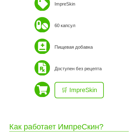
ImpreSkin
60 капсул
Пищевая добавка
Доступен без рецепта
🛒 ImpreSkin
Как работает ИмпреСкин?