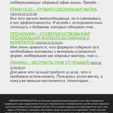
поддерживающих здоровый образ жизни. Прежде…
FEMIN PLUS – ЛУЧШАЯ СЕКСУАЛЬНАЯ ЖИЗНЬ
(2024-04-19 11:37:36)
Все это звучит многообещающе, но я сомневаюсь
в его эффективности. Я всегда с осторожностью
отношусь к добавкам, которые обещают так…
ПРЕНАТАЛИН – УСОВЕРШЕНСТВОВАННАЯ
ПРЕНАТАЛЬНАЯ ФОРМУЛА ВИТАМИНОВ И
МИНЕРАЛОВ
(2024-04-12 20:31:53)
Мне очень нравится, что формула содержит все
необходимые витамины и минералы в развитой
форме, поддерживая как здоровье матери, так и…
ZINAMAX – ЭКСТРАКТЫ ТРАВ ОТ ПРЫЩЕЙ
(2024-03-
31 09:30:14)
Для меня это лучший продукт из всех, что я
пробовала использовать. Пользуюсь всего месяц, а
кожа уже меньше воспаляется. Некоторые…
ВАЖНАЯ ИНФОРМАЦИЯ! Мы не публикуем медицинские рекомендации на этом сайте. Информация,
содержащаяся здесь, предназначена только для образовательных и информационных целей и никоим образом не
должна рассматриваться как медицинский совет. Мы не являемся продавцом или производителем какого-либо
продукта. Все вопросы, касающиеся описываемых продуктов, должны быть адресованы соответствующим
организациям. Перед использованием любого продукта или если у вас есть какие-либо вопросы или опасения по