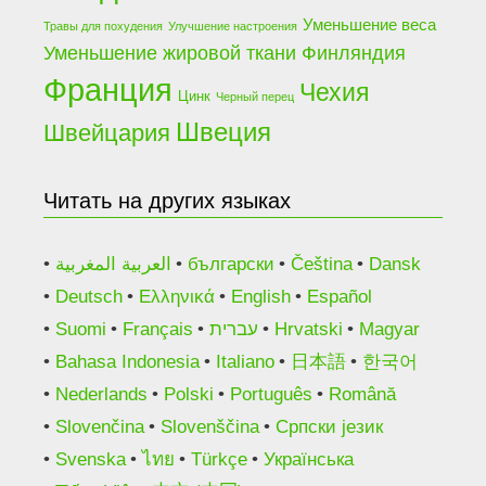
Уменьшение веса
Травы для похудения
Улучшение настроения
Финляндия
Уменьшение жировой ткани
Франция
Чехия
Цинк
Черный перец
Швеция
Швейцария
Читать на других языках
العربية المغربية
български
Čeština
Dansk
Deutsch
Ελληνικά
English
Español
Suomi
Français
עברית
Hrvatski
Magyar
Bahasa Indonesia
Italiano
日本語
한국어
Nederlands
Polski
Português
Română
Slovenčina
Slovenščina
Српски језик
Svenska
ไทย
Türkçe
Українська