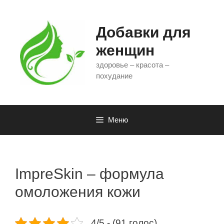
Перейти
к
содержимому
Добавки для
женщин
здоровье – красота –
похудание
Меню
ImpreSkin – формула
омоложения кожи
4/5 - (91 голос)