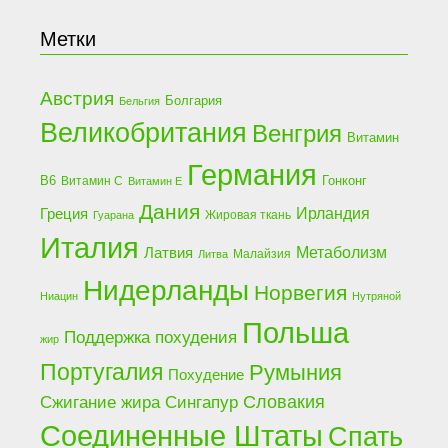
Метки
Австрия
Болгария
Бельгия
Великобритания
Венгрия
Витамин
Германия
B6
Гонконг
Витамин C
Витамин Е
Дания
Греция
Ирландия
Жировая ткань
Гуарана
Италия
Латвия
Метаболизм
Малайзия
Литва
Нидерланды
Норвегия
Ниацин
Нутряной
Польша
Поддержка похудения
жир
Португалия
Румыния
Похудение
Сжигание жира
Словакия
Сингапур
Соединенные Штаты
Спать