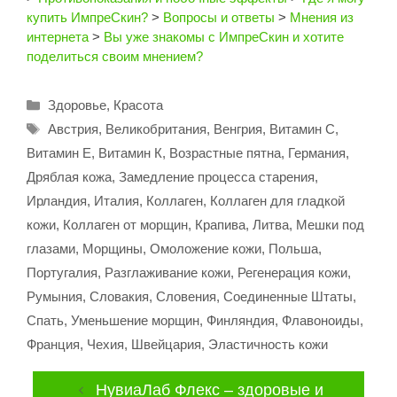
купить ИмпреСкин?
>
Вопросы и ответы
>
Мнения из
интернета
>
Вы уже знакомы с ИмпреСкин и хотите
поделиться своим мнением?
Рубрики
Здоровье
,
Красота
Метки
Австрия
,
Великобритания
,
Венгрия
,
Витамин C
,
Витамин Е
,
Витамин К
,
Возрастные пятна
,
Германия
,
Дряблая кожа
,
Замедление процесса старения
,
Ирландия
,
Италия
,
Коллаген
,
Коллаген для гладкой
кожи
,
Коллаген от морщин
,
Крапива
,
Литва
,
Мешки под
глазами
,
Морщины
,
Омоложение кожи
,
Польша
,
Португалия
,
Разглаживание кожи
,
Регенерация кожи
,
Румыния
,
Словакия
,
Словения
,
Соединенные Штаты
,
Спать
,
Уменьшение морщин
,
Финляндия
,
Флавоноиды
,
Франция
,
Чехия
,
Швейцария
,
Эластичность кожи
НувиаЛаб Флекс – здоровые и