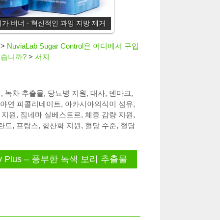
가 버너 - 혁신적인 과잉 지방 제거
>
NuviaLab Sugar Control은 어디에서 구입
 싶습니까?
>
서지
이
,
녹차 추출물
,
당뇨병 지원
,
대사
,
덴마크
,
아연 피콜리네이트
,
아카시아의식이 섬유
,
 지원
,
짐네마 실베스트르
,
체중 감량 지원
,
란드
,
프랑스
,
항산화 지원
,
혈당 수준
,
혈당
ley Plus – 풍부한 녹색 보리 추출물