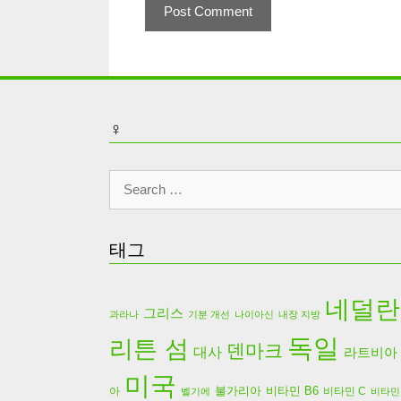
♀
Search
for:
태그
네덜란
그리스
과라나
기분 개선
나이아신
내장 지방
독일
리튼 섬
덴마크
대사
라트비아
미국
불가리아
비타민 B6
아
비타민 C
벨기에
비타민