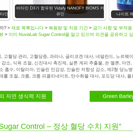
비타민 D3가 함유된 Vidafy NANOFY BIOMS 커
 비타민
큐민
나이트 메
니까?
>
재료 목록입니다
>
복용량 및 치료 기간
>
금기 사항 및 부작용
뷰
>
이미 NuviaLab Sugar Control을 알고 있으며 의견을 공유하고
식
,
고혈당 관리
,
고혈당증
,
과라나
,
글리코겐 대사
,
네덜란드
,
노르웨
 감소
,
식욕 조절
,
신진대사 촉진제
,
실론 계피 추출물
,
쓴 멜론
,
아연
,
소 흡수
,
이탈리아
,
인슐린 민감성
,
인슐린 저항성 감소
,
제2형 당뇨병
테롤 조절
,
크롬
,
크롬 피콜리네이트
,
탄수화물 대사
,
포도당 대사
,
폴
여성의 자연 생식력 지원
Green Bar
ab Sugar Control – 정상 혈당 수치 지원”