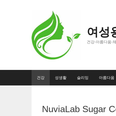
Skip
to
content
여성
건강-아름다움-
건강
성생활
슬리밍
아름다움
NuviaLab Sugar