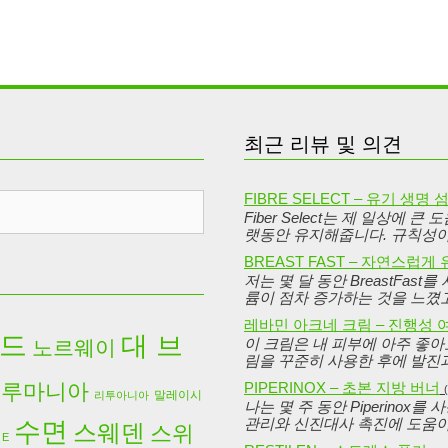
최근 리뷰 및 의견
FIBRE SELECT – 유기 생명 
Fiber Select는 제 일상에
랫동안 유지해줍니다. 규칙성이
BREAST FAST – 자연스럽게
저는 몇 달 동안 BreastFas
륨이 점차 증가하는 것을 느꼈
레바민 아크네 크림 – 진행성
드
대 브
이 크림은 내 피부에 아주 좋아
노르웨이
림을 꾸준히 사용한 후에 발진
루마니아
PIPERINOX – 초본 지방 버너
말레이시
리투아니아
나는 몇 주 동안 Piperino
관리와 신진대사 촉진에 도움이
수면
스웨덴
스위
 E