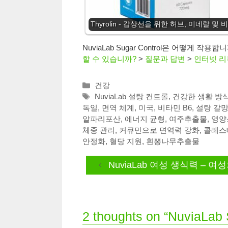
Thyrolin - 갑상선을 위한 허브, 미네랄 및
NuviaLab Sugar Control은 어떻게 작용합
할 수 있습니까?
>
질문과 답변
>
인터넷 리
Categories
건강
Tags
NuviaLab 설탕 컨트롤
,
건강한 생활 방
독일
,
면역 체계
,
미국
,
비타민 B6
,
설탕 갈망
알파리포산
,
에너지 균형
,
여주추출물
,
영양
체중 관리
,
커큐민으로 면역력 강화
,
콜레스
안정화
,
혈당 지원
,
흰뽕나무추출물
NuviaLab 여성 생식력 – 
2 thoughts on “NuviaL