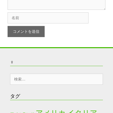
名
前
♀
検
索:
タグ
アメリカ
イタリア