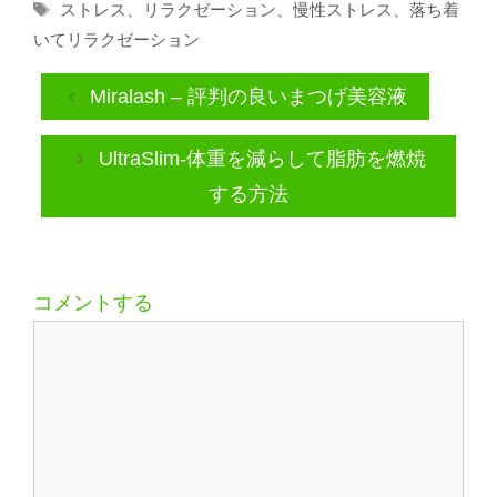
タ
ストレス
、
リラクゼーション
、
慢性ストレス
、
落ち着
ゴ
グ
いてリラクゼーション
リ
ー
Miralash – 評判の良いまつげ美容液
UltraSlim-体重を減らして脂肪を燃焼
する方法
コメントする
コ
メ
ン
ト