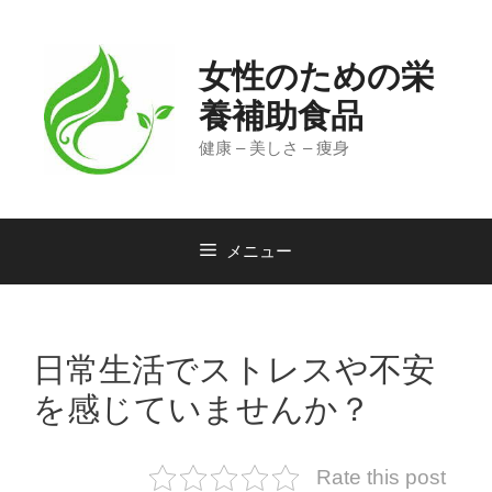
コ
ン
テ
女性のための栄
ン
ツ
養補助食品
へ
健康 – 美しさ – 痩身
ス
キ
ッ
プ
メニュー
日常生活でストレスや不安
を感じていませんか？
Rate this post