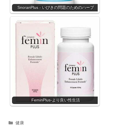
SnoranPlus - いびきの問題のためのハーブ
FeminPlus-より良い性生活
カ
健康
テ