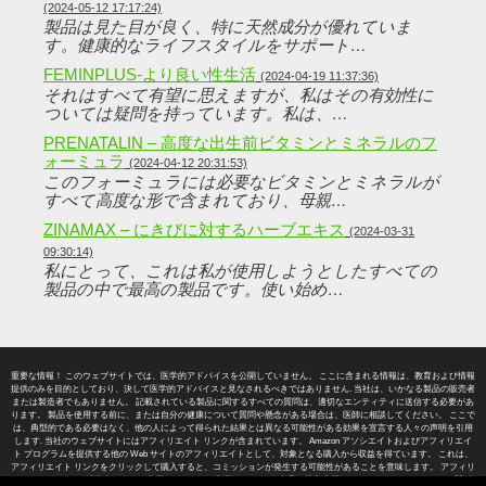
(2024-05-12 17:17:24)
製品は見た目が良く、特に天然成分が優れていま
す。健康的なライフスタイルをサポート…
FEMINPLUS-より良い性生活
(2024-04-19 11:37:36)
それはすべて有望に思えますが、私はその有効性に
ついては疑問を持っています。私は、…
PRENATALIN – 高度な出生前ビタミンとミネラルのフ
ォーミュラ
(2024-04-12 20:31:53)
このフォーミュラには必要なビタミンとミネラルが
すべて高度な形で含まれており、母親…
ZINAMAX – にきびに対するハーブエキス
(2024-03-31
09:30:14)
私にとって、これは私が使用しようとしたすべての
製品の中で最高の製品です。使い始め…
重要な情報！ このウェブサイトでは、医学的アドバイスを公開していません。 ここに含まれる情報は、教育および情報
提供のみを目的としており、決して医学的アドバイスと見なされるべきではありません. 当社は、いかなる製品の販売者
または製造者でもありません。 記載されている製品に関するすべての質問は、適切なエンティティに送信する必要があ
ります。 製品を使用する前に、または自分の健康について質問や懸念がある場合は、医師に相談してください。 ここで
は、典型的である必要はなく、他の人によって得られた結果とは異なる可能性がある効果を宣言する人々の声明を引用
します. 当社のウェブサイトにはアフィリエイト リンクが含まれています。 Amazon アソシエイトおよびアフィリエイ
ト プログラムを提供する他の Web サイトのアフィリエイトとして、対象となる購入から収益を得ています。 これは、
アフィリエイト リンクをクリックして購入すると、コミッションが発生する可能性があることを意味します。 アフィリ
エイト リンクは、消費者としての費用にはまったく影響しません。 商品の購入費用は、アフィリエイト リンクに関係