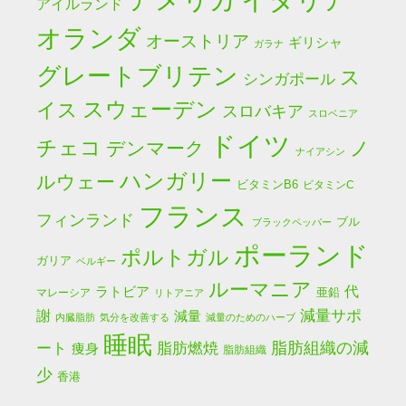
アイルランド
オランダ
オーストリア
ギリシャ
ガラナ
グレートブリテン
ス
シンガポール
スウェーデン
イス
スロバキア
スロベニア
ドイツ
チェコ
デンマーク
ノ
ナイアシン
ハンガリー
ルウェー
ビタミンB6
ビタミンC
フランス
フィンランド
ブル
ブラックペッパー
ポーランド
ポルトガル
ガリア
ベルギー
ルーマニア
ラトビア
代
亜鉛
マレーシア
リトアニア
減量サポ
謝
減量
内臓脂肪
気分を改善する
減量のためのハーブ
睡眠
脂肪燃焼
脂肪組織の減
ート
痩身
脂肪組織
少
香港