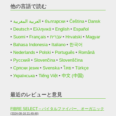
他の言語で読む
العربية المغربية
български
Čeština
Dansk
Deutsch
Ελληνικά
English
Español
Suomi
Français
עברית
Hrvatski
Magyar
Bahasa Indonesia
Italiano
한국어
Nederlands
Polski
Português
Română
Русский
Slovenčina
Slovenščina
Српски језик
Svenska
ไทย
Türkçe
Українська
Tiếng Việt
中文 (中国)
最近のレビューと意見
FIBRE SELECT – バイタルファイバー、オーガニック
(2024-08-16 21:49:46)