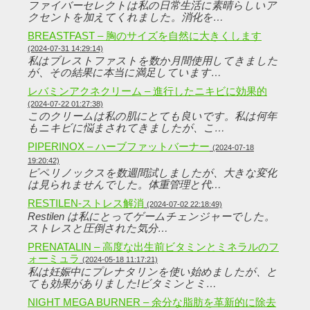
ファイバーセレクトは私の日常生活に素晴らしいア
クセントを加えてくれました。消化を…
BREASTFAST – 胸のサイズを自然に大きくします
(2024-07-31 14:29:14)
私はブレストファストを数か月間使用してきました
が、その結果に本当に満足しています…
レバミンアクネクリーム – 進行したニキビに効果的
(2024-07-22 01:27:38)
このクリームは私の肌にとても良いです。私は何年
もニキビに悩まされてきましたが、こ…
PIPERINOX – ハーブファットバーナー
(2024-07-18
19:20:42)
ピペリノックスを数週間試しましたが、大きな変化
は見られませんでした。体重管理と代…
RESTILEN-ストレス解消
(2024-07-02 22:18:49)
Restilen は私にとってゲームチェンジャーでした。
ストレスと圧倒された気分…
PRENATALIN – 高度な出生前ビタミンとミネラルのフ
ォーミュラ
(2024-05-18 11:17:21)
私は妊娠中にプレナタリンを使い始めましたが、と
ても効果がありました!ビタミンとミ…
NIGHT MEGA BURNER – 余分な脂肪を革新的に除去