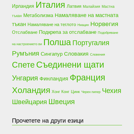
Италия
Ирландия
Латвия
Малайзия
Мастна
Намаляване на мастната
Метаболизма
тъкан
Норвегия
тъкан
Намаляване на теглото
Ниацин
Подкрепа за отслабване
Отслабване
Подобряване
Полша
Португалия
на настроението ви
Румъния
Словакия
Сингапур
Словения
Съединени щати
Спете
Франция
Унгария
Финландия
Холандия
Чехия
Хонг Конг
Цинк
Черен пипер
Швеция
Швейцария
Прочетете на други езици