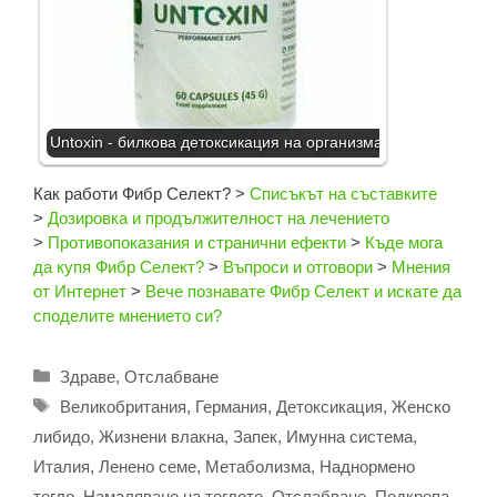
Untoxin - билкова детоксикация на организма
Как работи Фибр Селект?
>
Списъкът на съставките
>
Дозировка и продължителност на лечението
>
Противопоказания и странични ефекти
>
Къде мога
да купя Фибр Селект?
>
Въпроси и отговори
>
Мнения
от Интернет
>
Вече познавате Фибр Селект и искате да
споделите мнението си?
Категории
Здраве
,
Отслабване
Етикети
Великобритания
,
Германия
,
Детоксикация
,
Женско
либидо
,
Жизнени влакна
,
Запек
,
Имунна система
,
Италия
,
Ленено семе
,
Метаболизма
,
Наднормено
тегло
,
Намаляване на теглото
,
Отслабване
,
Подкрепа