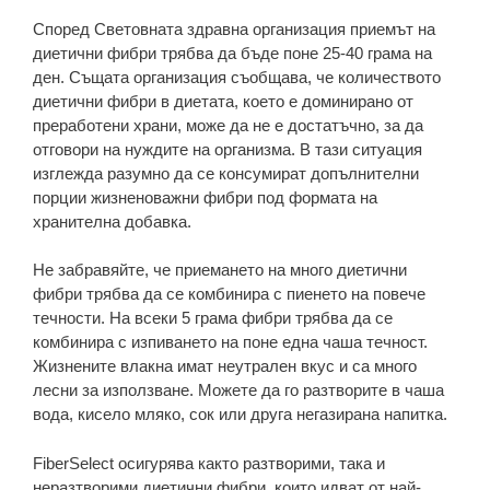
Според Световната здравна организация приемът на
диетични фибри трябва да бъде поне 25-40 грама на
ден. Същата организация съобщава, че количеството
диетични фибри в диетата, което е доминирано от
преработени храни, може да не е достатъчно, за да
отговори на нуждите на организма. В тази ситуация
изглежда разумно да се консумират допълнителни
порции жизненоважни фибри под формата на
хранителна добавка.
Не забравяйте, че приемането на много диетични
фибри трябва да се комбинира с пиенето на повече
течности. На всеки 5 грама фибри трябва да се
комбинира с изпиването на поне една чаша течност.
Жизнените влакна имат неутрален вкус и са много
лесни за използване. Можете да го разтворите в чаша
вода, кисело мляко, сок или друга негазирана напитка.
FiberSelect осигурява както разтворими, така и
неразтворими диетични фибри, които идват от най-