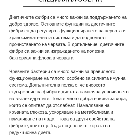
Диетичните фибри са много важни за поддържането на
добро здраве. Основните функции на диетичните
фибри са да регулират функционирането на червата и
храносмилателната система и да подпомагат
прочистването на червата. В допълнение, диетичните
фибри са важни за изграждането на полезна
бактериална флора в червата.
Чревните бактерии са много важни за правилното
функциониране на тялото, особено за силната имунна
система. Допълнителна полза е, че високото
съдържание на фибри в диетата намалява усвояването
на въглехидратите. Това е много добра новина за хора,
които се опитват да отслабнат. Намаляване на
кръвната глюкоза, ускоряване на метаболизма и
намаляване на глада – това са други свойства на
фибрите, които ще бъдат оценени от хората на
редукционна диета.