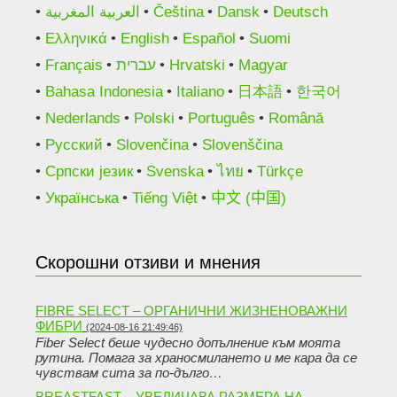
العربية المغربية
Čeština
Dansk
Deutsch
Ελληνικά
English
Español
Suomi
Français
עברית
Hrvatski
Magyar
Bahasa Indonesia
Italiano
日本語
한국어
Nederlands
Polski
Português
Română
Русский
Slovenčina
Slovenščina
Српски језик
Svenska
ไทย
Türkçe
Українська
Tiếng Việt
中文 (中国)
Скорошни отзиви и мнения
FIBRE SELECT – ОРГАНИЧНИ ЖИЗНЕНОВАЖНИ
ФИБРИ
(2024-08-16 21:49:46)
Fiber Select беше чудесно допълнение към моята
рутина. Помага за храносмилането и ме кара да се
чувствам сита за по-дълго…
BREASTFAST – УВЕЛИЧАВА РАЗМЕРА НА