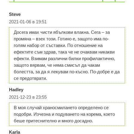
Steve
2021-01-06 в 19:51
Досега имах чисти ябълкови влакна. Сега – за
промяна – взех този. Готино е, защото има по-
голям набор от съставки. По отношение на
ефектите съм здрав, така че не очаквам никакви
ефекти. Взимам различни билки профилактично,
защото вярвам, че няма смисъл да чакам
болестта, за да я лекувам по-късно. По-добре е да
се предотврати.
Hadley
2021-12-23 в 23:55
В моя случай храносмилането определено се
подобри. Изчезна и подуването на корема, което
беше притеснително и много досадно.
Karla