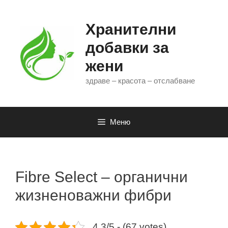
Към
съдържанието
Хранителни
добавки за
жени
здраве – красота – отслабване
Меню
Fibre Select – органични
жизненоважни фибри
4.3/5 - (67 votes)