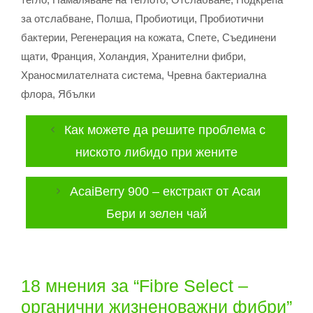
за отслабване
,
Полша
,
Пробиотици
,
Пробиотични
бактерии
,
Регенерация на кожата
,
Спете
,
Съединени
щати
,
Франция
,
Холандия
,
Хранителни фибри
,
Храносмилателната система
,
Чревна бактериална
флора
,
Ябълки
Как можете да решите проблема с
ниското либидо при жените
AcaiBerry 900 – екстракт от Асаи
Бери и зелен чай
18 мнения за “Fibre Select –
органични жизненоважни фибри”