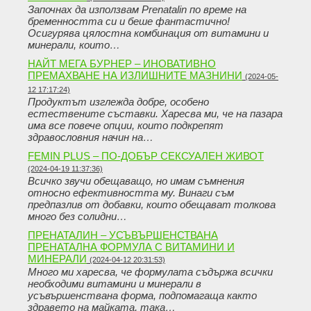
Започнах да използвам Prenatalin по време на
бременността си и беше фантастично!
Осигурява цялостна комбинация от витамини и
минерали, които…
НАЙТ МЕГА БУРНЕР – ИНОВАТИВНО
ПРЕМАХВАНЕ НА ИЗЛИШНИТЕ МАЗНИНИ
(2024-05-
12 17:17:24)
Продуктът изглежда добре, особено
естествените съставки. Харесва ми, че на пазара
има все повече опции, които подкрепят
здравословния начин на…
FEMIN PLUS – ПО-ДОБЪР СЕКСУАЛЕН ЖИВОТ
(2024-04-19 11:37:36)
Всичко звучи обещаващо, но имам съмнения
относно ефективността му. Винаги съм
предпазлив от добавки, които обещават толкова
много без солидни…
ПРЕНАТАЛИН – УСЪВЪРШЕНСТВАНА
ПРЕНАТАЛНА ФОРМУЛА С ВИТАМИНИ И
МИНЕРАЛИ
(2024-04-12 20:31:53)
Много ми харесва, че формулата съдържа всички
необходими витамини и минерали в
усъвършенствана форма, подпомагаща както
здравето на майката, така…