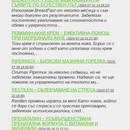
ГЪРДИТЕ ПО ЕСТЕСТВЕН ПЪТ
(2024-07-31 14:29:14)
Използвам BreastFast от няколко месеца и съм
много доволен от резултатите. Забелязах
постепенно увеличаване на стегнатостта и
обема и увереността…
РЕВАМИН АКНЕ КРЕМ – ЕФЕКТИВНА ПОМОЩ
ПРИ НАПРЕДНАЛО АКНЕ
(2024-07-22 01:27:38)
Този крем е страхотен за моята кожа. Борих се с
акне от години и след като използвах този крем
постоянно,…
PIPERINOX – БИЛКОВИ МАЗНИНИ ГОРЕЛКА
(2024-
07-18 19:20:42)
Опитах Piperinox за няколко седмици, но не
забелязах значителни промени. Надявах се, че ще
помогне за управлението на теглото ми…
RESTILEN – ОБЛЕКЧАВАНЕ НА СТРЕСА
(2024-07-02
22:18:49)
Restilen промени играта за мен! Като човек, който
се бори със стреса и се чувства претоварен,
забелязах истинска разлика, след…
ПРЕНАТАЛИН – УСЪВЪРШЕНСТВАНА
ПРЕНАТАЛНА ФОРМУЛА С ВИТАМИНИ И
МИНЕРАЛИ
(2024-05-18 11:17:21)