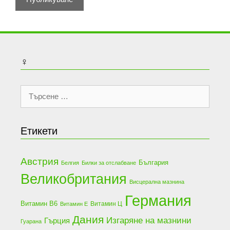
♀
Търсене
за:
Етикети
Австрия
България
Белгия
Билки за отслабване
Великобритания
Висцерална мазнина
Германия
Витамин В6
Витамин Ц
Витамин Е
Дания
Изгаряне на мазнини
Гърция
Гуарана