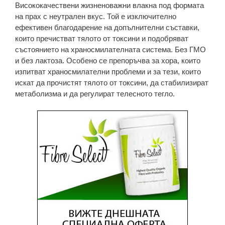
Висококачествени жизненоважни влакна под формата
на прах с неутрален вкус. Той е изключително
ефективен благодарение на допълнителни съставки,
които пречистват тялото от токсини и подобряват
състоянието на храносмилателната система. Без ГМО
и без лактоза. Особено се препоръчва за хора, които
изпитват храносмилателни проблеми и за тези, които
искат да прочистят тялото от токсини, да стабилизират
метаболизма и да регулират телесното тегло.