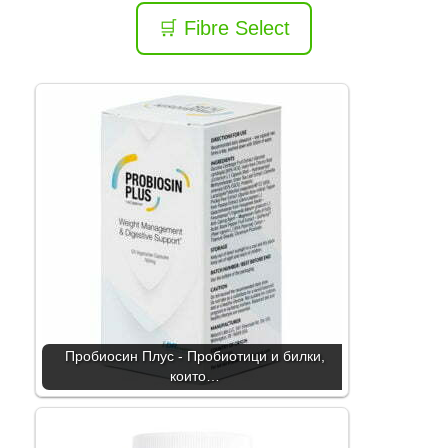
🛒 Fibre Select
Пробиосин Плус - Пробиотици и билки,
които…