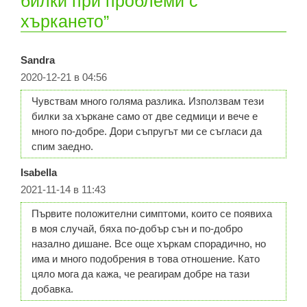
билки при проблеми с
хъркането”
Sandra
2020-12-21 в 04:56
Чувствам много голяма разлика. Използвам тези
билки за хъркане само от две седмици и вече е
много по-добре. Дори съпругът ми се съгласи да
спим заедно.
Isabella
2021-11-14 в 11:43
Първите положителни симптоми, които се появиха
в моя случай, бяха по-добър сън и по-добро
назално дишане. Все още хъркам спорадично, но
има и много подобрения в това отношение. Като
цяло мога да кажа, че реагирам добре на тази
добавка.