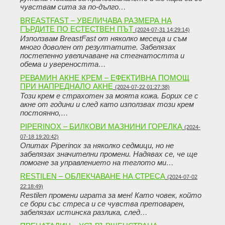
чувствам сита за по-дълго…
BREASTFAST – УВЕЛИЧАВА РАЗМЕРА НА
ГЪРДИТЕ ПО ЕСТЕСТВЕН ПЪТ
(2024-07-31 14:29:14)
Използвам BreastFast от няколко месеца и съм
много доволен от резултатите. Забелязах
постепенно увеличаване на стегнатостта и
обема и увереността…
РЕВАМИН АКНЕ КРЕМ – ЕФЕКТИВНА ПОМОЩ
ПРИ НАПРЕДНАЛО АКНЕ
(2024-07-22 01:27:38)
Този крем е страхотен за моята кожа. Борих се с
акне от години и след като използвах този крем
постоянно,…
PIPERINOX – БИЛКОВИ МАЗНИНИ ГОРЕЛКА
(2024-
07-18 19:20:42)
Опитах Piperinox за няколко седмици, но не
забелязах значителни промени. Надявах се, че ще
помогне за управлението на теглото ми…
RESTILEN – ОБЛЕКЧАВАНЕ НА СТРЕСА
(2024-07-02
22:18:49)
Restilen промени играта за мен! Като човек, който
се бори със стреса и се чувства претоварен,
забелязах истинска разлика, след…