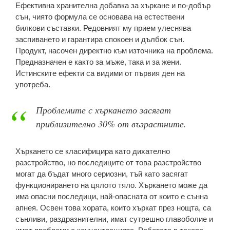
Ефективна хранителна добавка за хъркане и по-добър
сън, чиято формула се основава на естествени
билкови съставки. Редовният му прием улеснява
заспиването и гарантира спокоен и дълбок сън.
Продукт, насочен директно към източника на проблема.
Предназначен е както за мъже, така и за жени.
Истинските ефекти са видими от първия ден на
употреба.
Проблемите с хъркането засягат
приблизително 30% от възрастните.
Хъркането се класифицира като дихателно
разстройство, но последиците от това разстройство
могат да бъдат много сериозни, тъй като засягат
функционирането на цялото тяло. Хъркането може да
има опасни последици, най-опасната от които е сънна
апнея. Освен това хората, които хъркат през нощта, са
сънливи, раздразнителни, имат сутрешно главоболие и