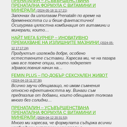
ПРЕНАТАЛИН – УСЪВЪРШЕНСТВАНА
ПРЕНАТАЛНА ФОРМУЛА С ВИТАМИНИ И
МИНЕРАЛИ
(2024-05-18 11:17:21)
Започнах да използвам Prenatalin по време на
бременността си и беше фантастично!
Осигурява цялостна комбинация от витамини и
минерали, които…
НАЙТ МЕГА БУРНЕР – ИНОВАТИВНО
ПРЕМАХВАНЕ НА ИЗЛИШНИТЕ МАЗНИНИ
(2024-05-
12 17:17:24)
Продуктът изглежда добре, особено
естествените съставки. Харесва ми, че на пазара
има все повече опции, които подкрепят
здравословния начин на…
FEMIN PLUS – ПО-ДОБЪР СЕКСУАЛЕН ЖИВОТ
(2024-04-19 11:37:36)
Всичко звучи обещаващо, но имам съмнения
относно ефективността му. Винаги съм
предпазлив от добавки, които обещават толкова
много без солидни…
ПРЕНАТАЛИН – УСЪВЪРШЕНСТВАНА
ПРЕНАТАЛНА ФОРМУЛА С ВИТАМИНИ И
МИНЕРАЛИ
(2024-04-12 20:31:53)
Много ми харесва, че формулата съдържа всички