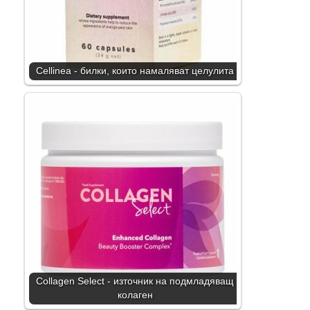
Cellinea - билки, които намаляват целулита
Collagen Select - източник на подмладяващ
колаген