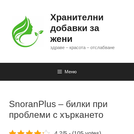
Към
съдържанието
Хранителни
добавки за
жени
здраве – красота – отслабване
Меню
SnoranPlus – билки при
проблеми с хъркането
4.2/5 - (105 votes)