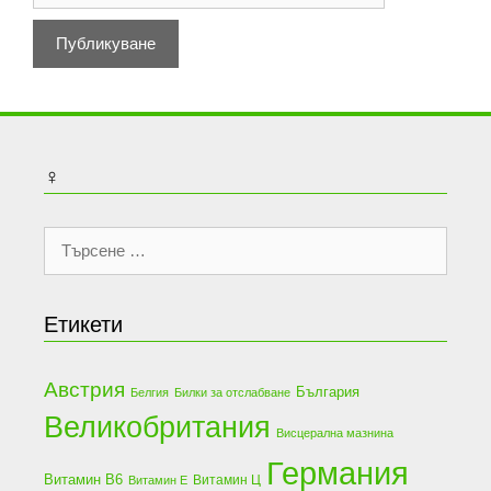
♀
Търсене
за:
Етикети
Австрия
България
Белгия
Билки за отслабване
Великобритания
Висцерална мазнина
Германия
Витамин В6
Витамин Ц
Витамин Е