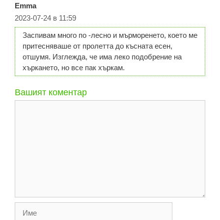
Emma
2023-07-24 в 11:59
Заспивам много по -лесно и мърморенето, което ме
притесняваше от пролетта до късната есен,
отшумя. Изглежда, че има леко подобрение на
хъркането, но все пак хъркам.
Вашият коментар
Коментар
Име