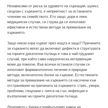
Независимо от риска за здравето на хъркащия, шумът,
свързан с хъркането, е неприятност за останалите
членове на семейството. Ето защо, дори в леки
медицински случаи, си струва да се използват
ефективни и естествени методи за премахване на
хъркането.
Защо някои хора хъркат през нощта и защо? Причините
за хъркането могат да включват дефекти в структурата
на горните дихателни пътища и това е най-трудният
случай, при който само хирургическа интервенция
може да помогне. Във всички останали случаи се
използват фармакологично лечение и природни
методи, включително билки за хъркане. Естествените
методи за премахване на хъркането са насочени към
отстраняване на причината за хъркането: стрес, умора,
проблеми, свързани с липса на сън, инфекции и
възпаление на горните дихателни пътища.
Лечението с билки е крайъгълният камък на