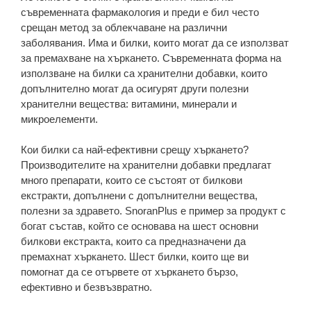
съвременната фармакология и преди е бил често
срещан метод за облекчаване на различни
заболявания. Има и билки, които могат да се използват
за премахване на хъркането. Съвременната форма на
използване на билки са хранителни добавки, които
допълнително могат да осигурят други полезни
хранителни вещества: витамини, минерали и
микроелементи.
Кои билки са най-ефективни срещу хъркането?
Производителите на хранителни добавки предлагат
много препарати, които се състоят от билкови
екстракти, допълнени с допълнителни вещества,
полезни за здравето. SnoranPlus е пример за продукт с
богат състав, който се основава на шест основни
билкови екстракта, които са предназначени да
премахнат хъркането. Шест билки, които ще ви
помогнат да се отървете от хъркането бързо,
ефективно и безвъзвратно.