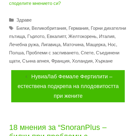
споделите мнението си?
Категории
Здраве
Етикети
Билки
,
Великобритания
,
Германия
,
Горни дихателни
пътища
,
Гърлото
,
Евкалипт
,
Желтокорень
,
Италия
,
Лечебна ружа
,
Лигавица
,
Маточина
,
Мащерка
,
Нос
,
Полша
,
Проблеми с заспиването
,
Спете
,
Съединени
щати
,
Сънна апнея
,
Франция
,
Холандия
,
Хъркане
НувиаЛаб Фемале Фертилити –
естествена подкрепа на плодовитостта
при жените
18 мнения за “SnoranPlus –