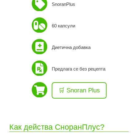
SnoranPlus
60 капсули
Диетична добавка
Предлага се без рецепта
🛒 Snoran Plus
Как действа СноранПлус?