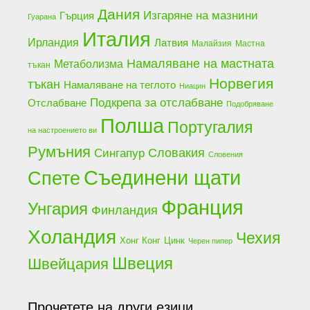
Дания
Изгаряне на мазнини
Гърция
Гуарана
Италия
Ирландия
Латвия
Малайзия
Мастна
Намаляване на мастната
Метаболизма
тъкан
Норвегия
тъкан
Намаляване на теглото
Ниацин
Подкрепа за отслабване
Отслабване
Подобряване
Полша
Португалия
на настроението ви
Румъния
Словакия
Сингапур
Словения
Съединени щати
Спете
Франция
Унгария
Финландия
Холандия
Чехия
Хонг Конг
Цинк
Черен пипер
Швеция
Швейцария
Прочетете на други езици