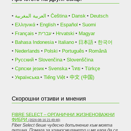
العربية المغربية
Čeština
Dansk
Deutsch
Ελληνικά
English
Español
Suomi
Français
עברית
Hrvatski
Magyar
Bahasa Indonesia
Italiano
日本語
한국어
Nederlands
Polski
Português
Română
Русский
Slovenčina
Slovenščina
Српски језик
Svenska
ไทย
Türkçe
Українська
Tiếng Việt
中文 (中国)
Скорошни отзиви и мнения
FIBRE SELECT – ОРГАНИЧНИ ЖИЗНЕНОВАЖНИ
ФИБРИ
(2024-08-16 21:49:46)
Fiber Select беше чудесно допълнение към моята
рутина. Помага за храносмилането и ме кара да се