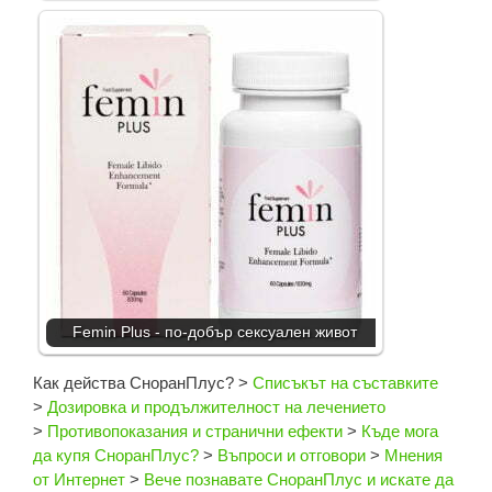
Femin Plus - по-добър сексуален живот
Как действа СноранПлус?
>
Списъкът на съставките
>
Дозировка и продължителност на лечението
>
Противопоказания и странични ефекти
>
Къде мога
да купя СноранПлус?
>
Въпроси и отговори
>
Мнения
от Интернет
>
Вече познавате СноранПлус и искате да