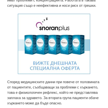
имат проблеми с концентрацията. Работата в такава
ситуация също е неефективна и носи риск от грешки.
Според медицинските данни при повече от половината
от пациентите, съобщаващи за проблеми с хъркането,
това е физиологичен рефлекс, който не представлява
заплаха за здравето. За втората група пациенти обаче
хъркането може да бъде опасно.