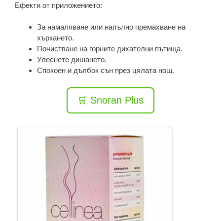
Ефекти от приложението:
За намаляване или напълно премахване на
хъркането.
Почистване на горните дихателни пътища.
Улеснете дишането.
Спокоен и дълбок сън през цялата нощ.
🛒 Snoran Plus